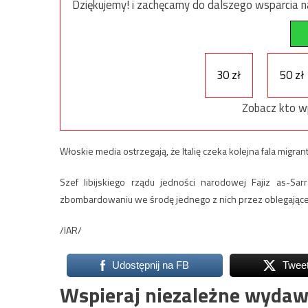
Dziękujemy! i zachęcamy do dalszego wsparcia na
30 zł
50 zł
Zobacz kto w
Włoskie media ostrzegają, że Italię czeka kolejna fala migrant
Szef libijskiego rządu jedności narodowej Fajiz as-S
zbombardowaniu we środę jednego z nich przez oblegające Tr
/IAR/
Udostępnij na FB
Twee
Wspieraj niezależne wydaw