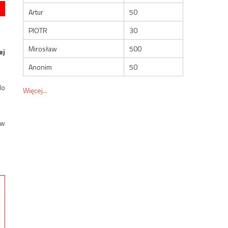
Artur
50
PIOTR
30
Mirosław
500
ej
Anonim
50
do
Więcej...
 w