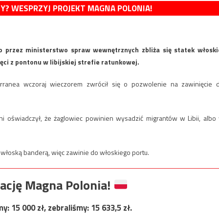
MY? WESPRZYJ PROJEKT MAGNA POLONIA!
przez ministerstwo spraw wewnętrznych zbliża się statek włoski
ci z pontonu w libijskiej strefie ratunkowej.
terranea wczoraj wieczorem zwrócił się o pozwolenie na zawinięcie 
i oświadczył, że żaglowiec powinien wysadzić migrantów w Libii, albo
 włoską banderą, więc zawinie do włoskiego portu.
ację Magna Polonia!
my:
15 000
zł, zebraliśmy:
15 633,5
zł.