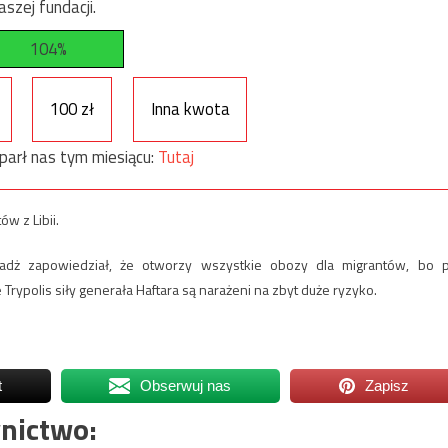
szej fundacji.
104%
100 zł
Inna kwota
parł nas tym miesiącu:
Tutaj
ów z Libii.
arradż zapowiedział, że otworzy wszystkie obozy dla migrantów, bo 
ypolis siły generała Haftara są narażeni na zbyt duże ryzyko.
t
Obserwuj nas
Zapisz
nictwo: