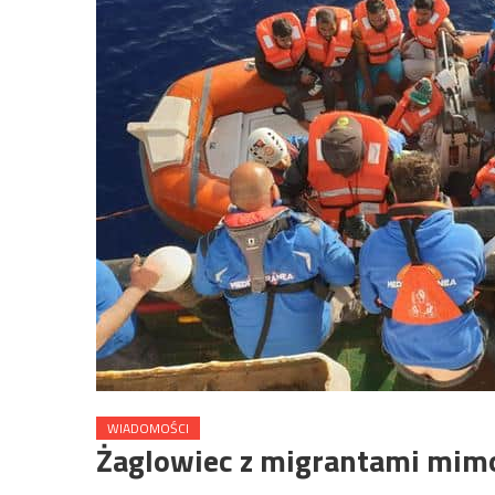
WIADOMOŚCI
Żaglowiec z migrantami mimo