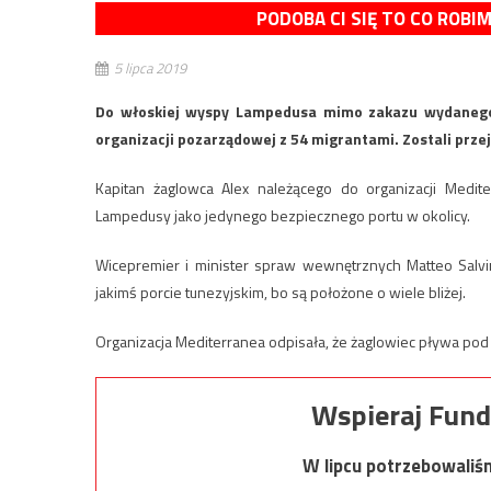
PODOBA CI SIĘ TO CO ROBI
5 lipca 2019
Do włoskiej wyspy Lampedusa mimo zakazu wydanego 
organizacji pozarządowej z 54 migrantami. Zostali przeję
Kapitan żaglowca Alex należącego do organizacji Medi
Lampedusy jako jedynego bezpiecznego portu w okolicy.
Wicepremier i minister spraw wewnętrznych Matteo Salvin
jakimś porcie tunezyjskim, bo są położone o wiele bliżej.
Organizacja Mediterranea odpisała, że żaglowiec pływa pod
Wspieraj Fund
W lipcu potrzebowaliś