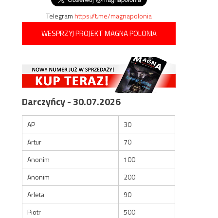
Telegram
https://t.me/magnapolonia
WESPRZYJ PROJEKT MAGNA POLONIA
Darczyńcy - 30.07.2026
AP
30
Artur
70
Anonim
100
Anonim
200
Arleta
90
Piotr
500