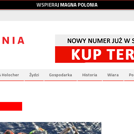
W
S
P
I
E
R
A
J
M
A
G
N
A
P
O
L
O
N
I
A
& Holocher
Żydzi
Gospodarka
Historia
Wiara
Po