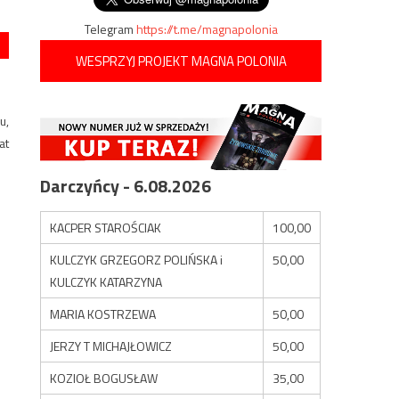
Telegram
https://t.me/magnapolonia
WESPRZYJ PROJEKT MAGNA POLONIA
u,
at
Darczyńcy - 6.08.2026
KACPER STAROŚCIAK
100,00
KULCZYK GRZEGORZ POLIŃSKA i
50,00
KULCZYK KATARZYNA
MARIA KOSTRZEWA
50,00
JERZY T MICHAJŁOWICZ
50,00
KOZIOŁ BOGUSŁAW
35,00