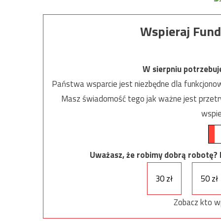
Wspieraj Fund
W sierpniu potrzebu
Państwa wsparcie jest niezbędne dla funkcjonow
Masz świadomość tego jak ważne jest przetrw
wspie
Uważasz, że robimy dobrą robotę? Ni
30 zł
50 zł
Zobacz kto w