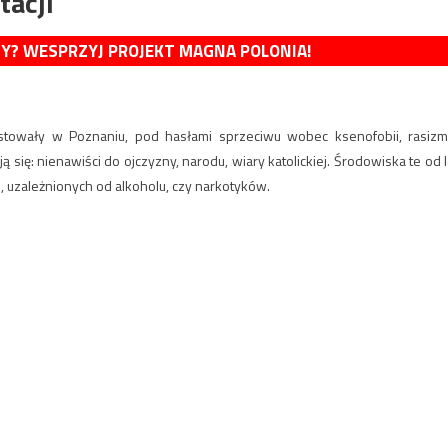
tacji
MY? WESPRZYJ PROJEKT MAGNA POLONIA!
estowały w Poznaniu, pod hasłami sprzeciwu wobec ksenofobii, rasizm
 się: nienawiści do ojczyzny, narodu, wiary katolickiej. Środowiska te od l
 uzależnionych od alkoholu, czy narkotyków.