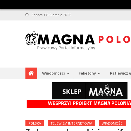
Sobota, 08 Sierpnia 2026
Wiadomości
Felietony
Patlewicz 
WESPRZYJ PROJEKT MAGNA POLONIA
POLSKA
TELEWIZJA INTERNETOWA
WIADOMOŚCI