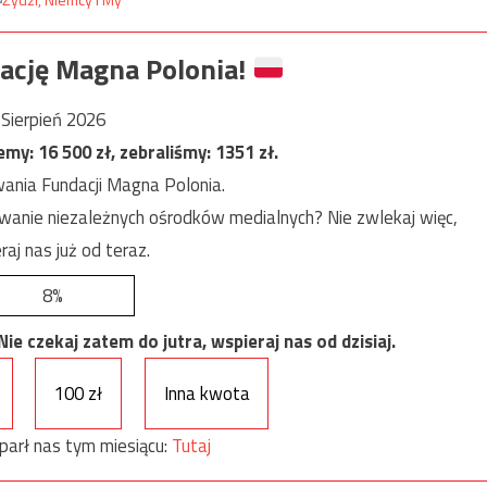
ację Magna Polonia!
Sierpień 2026
jemy:
16 500
zł, zebraliśmy:
1351
zł.
ania Fundacji Magna Polonia.
anie niezależnych ośrodków medialnych? Nie zwlekaj więc,
raj nas już od teraz.
8%
e czekaj zatem do jutra, wspieraj nas od dzisiaj.
100 zł
Inna kwota
parł nas tym miesiącu:
Tutaj