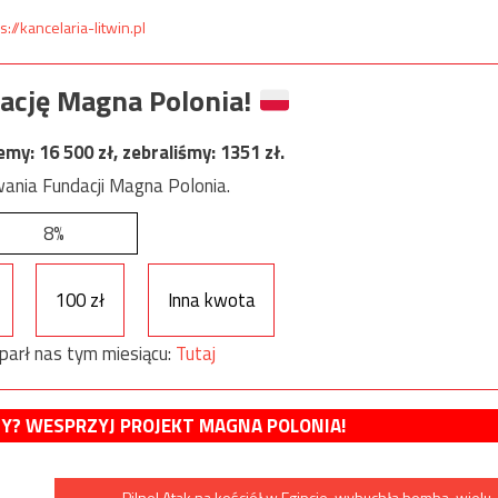
s://kancelaria-litwin.pl
ację Magna Polonia!
jemy:
16 500
zł, zebraliśmy:
1351
zł.
ania Fundacji Magna Polonia.
8%
100 zł
Inna kwota
parł nas tym miesiącu:
Tutaj
MY? WESPRZYJ PROJEKT MAGNA POLONIA!
Pilne! Atak na kościół w Egipcie, wybuchła bomba, wielu