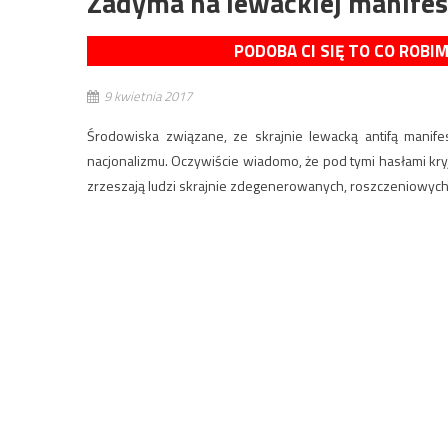
Zadyma na lewackiej manifes
PODOBA CI SIĘ TO CO ROBI
9 kwietnia 2017
Środowiska związane, ze skrajnie lewacką antifą manif
nacjonalizmu. Oczywiście wiadomo, że pod tymi hasłami kryją
zrzeszają ludzi skrajnie zdegenerowanych, roszczeniowych,