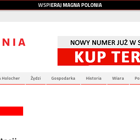
W
S
P
I
E
R
A
J
M
A
G
N
A
P
O
L
O
N
I
A
& Holocher
Żydzi
Gospodarka
Historia
Wiara
Po