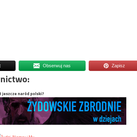
t
Obserwuj nas
Zapisz
nictwo:
t jeszcze naród polski?