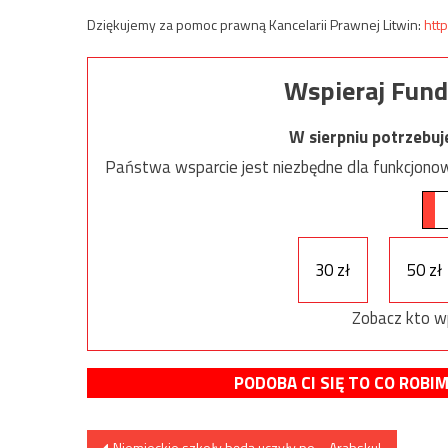
Dziękujemy za pomoc prawną Kancelarii Prawnej Litwin:
http
Wspieraj Fund
W sierpniu potrzebu
Państwa wsparcie jest niezbędne dla funkcjonow
30 zł
50 zł
Zobacz kto w
PODOBA CI SIĘ TO CO ROBI
Nawigacja
Niemieckie szkoły będą uczyły po… Arabsku!