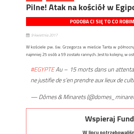
Pilne! Atak na kościół w Egi
PODOBA CI SIĘ TO CO ROBI
9 kwietnia 2017
W kościele pw. św. Grzegorza w mieście Tanta w północny
najmniej 25 osób a 59 zostało rannych. Jest to kolejny, w ost
#EGYPTE
Au – 15 morts dans un attentat
ne justifie de s’en prendre aux lieux de cul
— Dômes & Minarets (@domes_minare
Wspieraj Fund
W lipcu potrzebowaliś