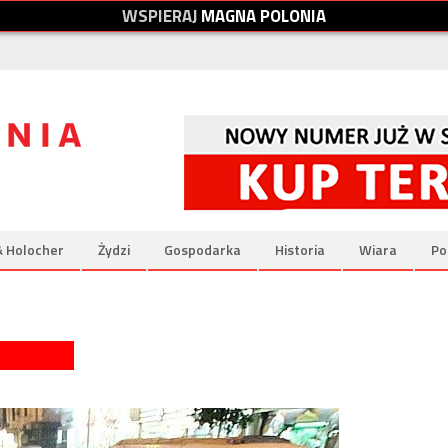
W
S
P
I
E
R
A
J
M
A
G
N
A
P
O
L
O
N
I
A
& Holocher
Żydzi
Gospodarka
Historia
Wiara
Po