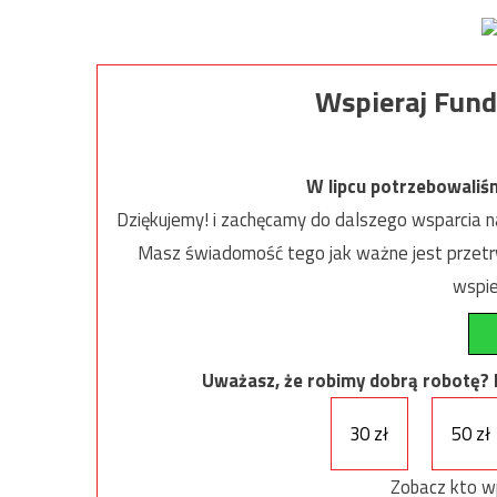
Wspieraj Fund
W lipcu potrzebowaliś
Dziękujemy! i zachęcamy do dalszego wsparcia na
Masz świadomość tego jak ważne jest przetrw
wspie
Uważasz, że robimy dobrą robotę? Ni
30 zł
50 zł
Zobacz kto w