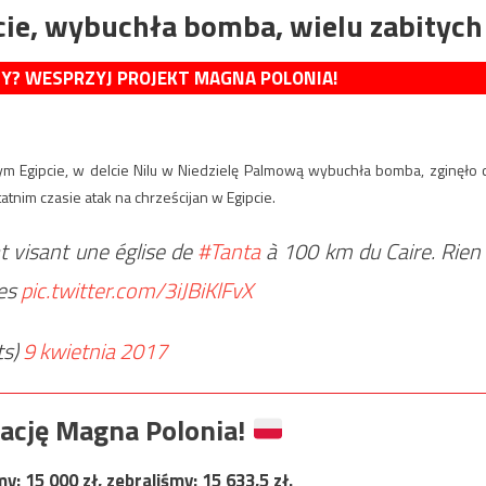
pcie, wybuchła bomba, wielu zabitych
MY? WESPRZYJ PROJEKT MAGNA POLONIA!
m Egipcie, w delcie Nilu w Niedzielę Palmową wybuchła bomba, zginęło 
atnim czasie atak na chrześcijan w Egipcie.
 visant une église de
#Tanta
à 100 km du Caire. Rien
tes
pic.twitter.com/3iJBiKlFvX
ts)
9 kwietnia 2017
ację Magna Polonia!
my:
15 000
zł, zebraliśmy:
15 633,5
zł.