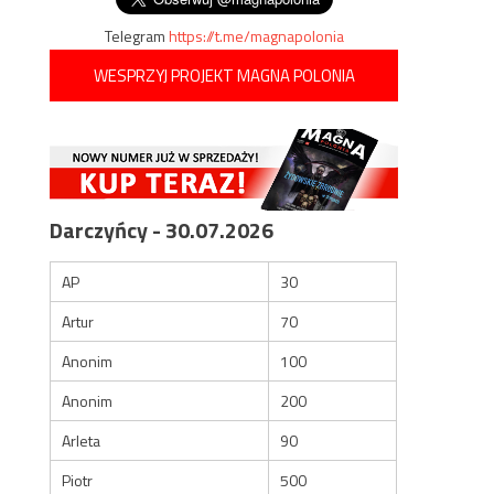
Telegram
https://t.me/magnapolonia
WESPRZYJ PROJEKT MAGNA POLONIA
Darczyńcy - 30.07.2026
AP
30
Artur
70
Anonim
100
Anonim
200
Arleta
90
Piotr
500