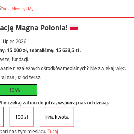
ację Magna Polonia!
Lipiec 2026
my:
15 000
zł, zebraliśmy:
15 633,5
zł.
szej fundacji.
anie niezależnych ośrodków medialnych? Nie zwlekaj więc,
raj nas już od teraz.
104%
e czekaj zatem do jutra, wspieraj nas od dzisiaj.
100 zł
Inna kwota
parł nas tym miesiącu:
Tutaj