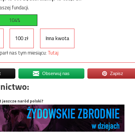
szej fundacji.
104%
100 zł
Inna kwota
parł nas tym miesiącu:
Tutaj
t
Obserwuj nas
Zapisz
nictwo:
t jeszcze naród polski?