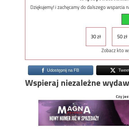
Dziękujemy! i zachęcamy do dalszego wsparcia na
30 zł
50 zł
Zobacz kto w
Udostępnij na FB
Twee
Wspieraj niezależne wydaw
Czy jes