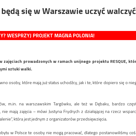
 będą się w Warszawie uczyć walczyć
MY? WESPRZYJ PROJEKT MAGNA POLONIA!
 w zajęciach prowadzonych w ramach unijnego projektu RESQUE, któ
ymi sztuki walki.
 osoby, które mają już status uchodźcy, jak i te, które dopiero się o nie
ów, m.in. na warszawskim Targówku, ale też w Dębaku, bardzo częs
, nie mają zajęcia – mówi Justyna Frydrych z działającej na rzecz wsparc
alenie”, która jest jednym z organizatorów przedsięwzięcia.
bytu w Polsce te osoby nie mogą pracować, dlatego postanowiliśmy coś