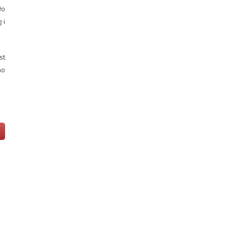
ło
 i
st
no