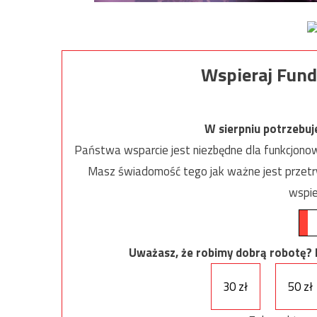
Wspieraj Fund
W sierpniu potrzebu
Państwa wsparcie jest niezbędne dla funkcjonow
Masz świadomość tego jak ważne jest przetrw
wspie
Uważasz, że robimy dobrą robotę? Ni
30 zł
50 zł