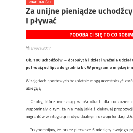
WIADOMOŚCI
Za unijne pieniądze uchodźcy
i pływać
PODOBA CI SIĘ TO CO ROBI
8 lipca 2017
Ok. 100 uchodźców – dorosłych i dzieci weźmie udział
potrwają od lipca do grudnia br. W programie między inn
W zajęciach sportowych bezpłatnie mogą uczestniczyć zarówno
ubiegają.
– Osoby, które mieszkają w ośrodkach dla cudzoziemc
wspominały o tym, że nie mają jakiejś ciekawej propozycji
migrantów w integracji i indywidualnym rozwoju fundacji „Oc
– Przypomnijmy, że przez pierwsze 6 miesięcy swojego po