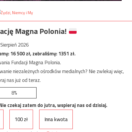
ację Magna Polonia!
Sierpień 2026
jemy:
16 500
zł, zebraliśmy:
1351
zł.
ania Fundacji Magna Polonia.
anie niezależnych ośrodków medialnych? Nie zwlekaj więc,
raj nas już od teraz.
8%
e czekaj zatem do jutra, wspieraj nas od dzisiaj.
100 zł
Inna kwota