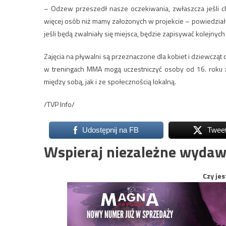
– Odzew przeszedł nasze oczekiwania, zwłaszcza jeśli ch
więcej osób niż mamy założonych w projekcie – powiedziała 
jeśli będą zwalniały się miejsca, będzie zapisywać kolejnych
Zajęcia na pływalni są przeznaczone dla kobiet i dziewcząt od
w treningach MMA mogą uczestniczyć osoby od 16. roku ż
między sobą, jak i ze społecznością lokalną.
/TVP Info/
Udostępnij na FB
Twee
Wspieraj niezależne wydaw
Czy jes