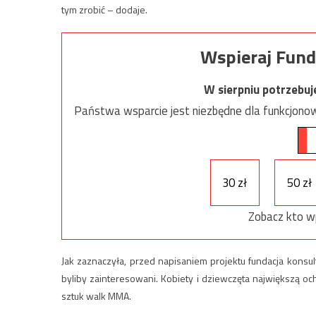
tym zrobić – dodaje.
Wspieraj Fund
W sierpniu potrzebu
Państwa wsparcie jest niezbędne dla funkcjonow
30 zł
50 zł
Zobacz kto w
Jak zaznaczyła, przed napisaniem projektu fundacja konsu
byliby zainteresowani. Kobiety i dziewczęta największą och
sztuk walk MMA.