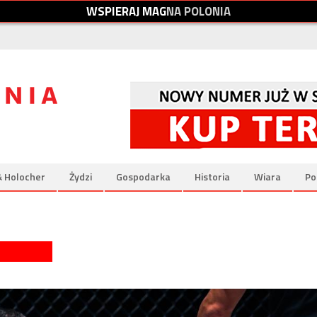
W
S
P
I
E
R
A
J
M
A
G
N
A
P
O
L
O
N
I
A
& Holocher
Żydzi
Gospodarka
Historia
Wiara
Po