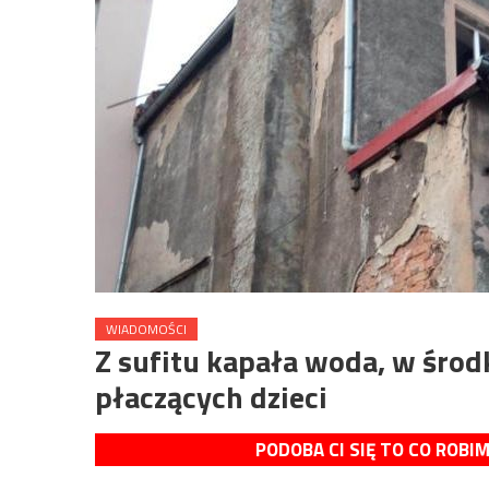
WIADOMOŚCI
Z sufitu kapała woda, w środ
płaczących dzieci
PODOBA CI SIĘ TO CO ROBI