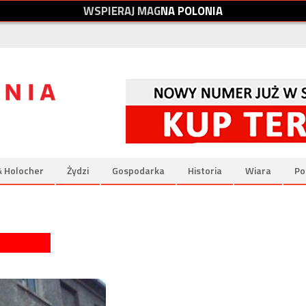
W
S
P
I
E
R
A
J
M
A
G
N
A
P
O
L
O
N
I
A
& Holocher
Żydzi
Gospodarka
Historia
Wiara
Po