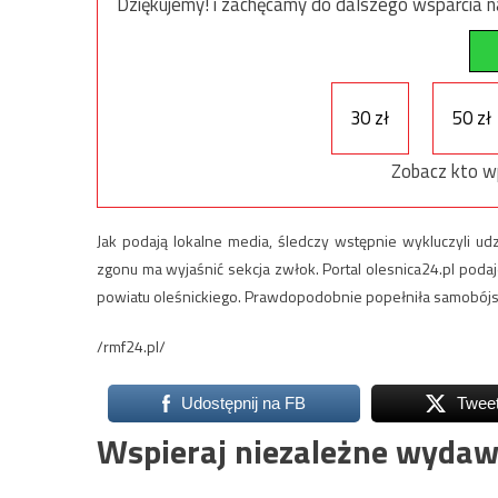
Dziękujemy! i zachęcamy do dalszego wsparcia na
30 zł
50 zł
Zobacz kto w
Jak podają lokalne media, śledczy wstępnie wykluczyli u
zgonu ma wyjaśnić sekcja zwłok. Portal olesnica24.pl poda
powiatu oleśnickiego. Prawdopodobnie popełniła samobój
/rmf24.pl/
Udostępnij na FB
Twee
Wspieraj niezależne wydaw