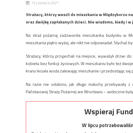
13 czerwca 2021
Strażacy, którzy weszli do mieszkania w Międzyborzu na
oraz dwójkę zapłakanych dzieci. Nie wiadomo, kiedy i w 
Na straż pożarną zadzwoniła mieszkanka budynku w Międ
mieszkania piętro wyżej, ale nikt nie odpowiadał. Słychać b
Strażacy, którzy przyjechali na miejsce, wyważyli drzwi do
kobieta bez funkcji życiowych. W mieszkaniu było też dwoje
kranu leciała woda zalewając mieszkanie i przedostając się pi
Na razie nie ustalono, jak długo maluchy przebywały z
Państwowej Straży Pożarnej we Wrocławiu – widoczne były
Wspieraj Fund
W lipcu potrzebowaliś