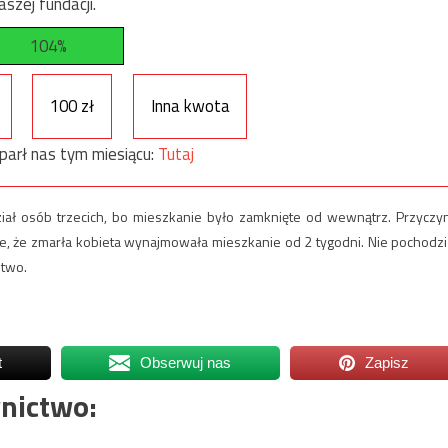
szej fundacji.
104%
100 zł
Inna kwota
parł nas tym miesiącu:
Tutaj
dział osób trzecich, bo mieszkanie było zamknięte od wewnątrz. Przyczy
je, że zmarła kobieta wynajmowała mieszkanie od 2 tygodni. Nie pochodzi
stwo.
t
Obserwuj nas
Zapisz
nictwo: