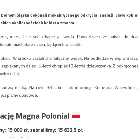
 Dolnym Śląsku dokonali makabrycznego odkrycia: znaleźli ciało kobie
jakich okolicznościach kobieta zmarła.
zyborzu, że z sufitu kapie jej woda. Powiedziała, że pukała do drz
yło natomiast płacz dzieci, będących w środku.
 lokalu. W środku zastali dramatyczny widok. Na podłodze w sypialni leża
 zapłakanych dzieci: 5-letni chłopiec i 3-letnia dziewczynka. Z odkręcone
ętro niżej.
 martwą matką. Na ciele 38-latki – jak informuje Komenda Wojewódzki
 już plamy opadowe.
ację Magna Polonia!
my:
15 000
zł, zebraliśmy:
15 633,5
zł.