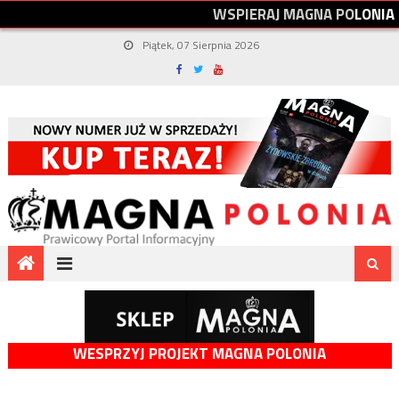
W
S
P
I
E
R
A
J
M
A
G
N
A
P
O
L
O
N
I
A
Piątek, 07 Sierpnia 2026
WESPRZYJ PROJEKT MAGNA POLONIA