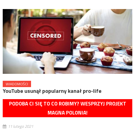
WIADOMOŚCI
YouTube usunął popularny kanał pro-life
PODOBA CI SIĘ TO CO ROBIMY? WESPRZYJ PROJEKT
MAGNA POLONIA!
11 lutego 2021