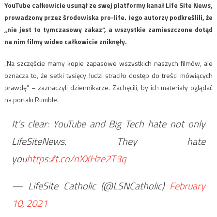
YouTube całkowicie usunął ze swej platformy kanał Life Site News,
prowadzony przez środowiska pro-life. Jego autorzy podkreślili, że
„nie jest to tymczasowy zakaz”, a wszystkie zamieszczone dotąd
na nim filmy wideo całkowicie zniknęły.
„Na szczęście mamy kopie zapasowe wszystkich naszych filmów, ale
oznacza to, że setki tysięcy ludzi straciło dostęp do treści mówiących
prawdę” – zaznaczyli dziennikarze. Zachęcili, by ich materiały oglądać
na portalu Rumble.
It’s clear: YouTube and Big Tech hate not only
LifeSiteNews. They hate
you
https://t.co/nXXHze2T3q
— LifeSite Catholic (@LSNCatholic)
February
10, 2021