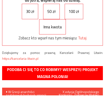
do jutra, wspieraj nas od dzisiaj.
30 zł
50 zł
100 zł
Inna kwota
Zobacz kto wparł nas tym miesiącu:
Tutaj
Dziękujemy za pomoc prawną Kancelarii Prawnej Litwin:
https://kancelaria-litwin.pl
PODOBA CI SIĘ TO CO ROBIMY? WESPRZYJ PROJEKT
MAGNA POLONIA!
Nawigacja
W Grecji anarchiści
X edycja Ogólnopolskiego
Konkursu „Żołnierze Wyklęci
zaatakowali budynek agencji
– Bohaterowie Niezłomni”
wpisu
prasowej – jako wyraz
solidarności z więzionym
terrorystą