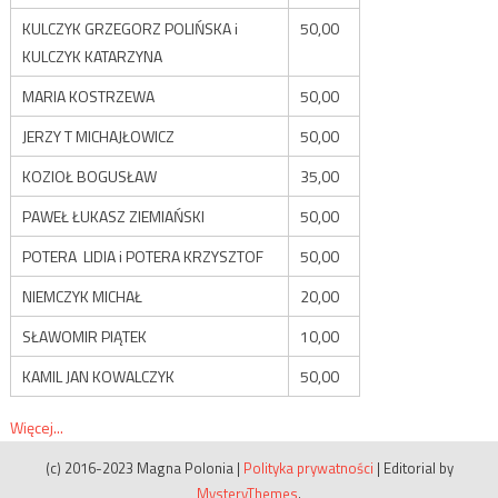
KULCZYK GRZEGORZ POLIŃSKA i
50,00
KULCZYK KATARZYNA
MARIA KOSTRZEWA
50,00
JERZY T MICHAJŁOWICZ
50,00
KOZIOŁ BOGUSŁAW
35,00
PAWEŁ ŁUKASZ ZIEMIAŃSKI
50,00
POTERA LIDIA i POTERA KRZYSZTOF
50,00
NIEMCZYK MICHAŁ
20,00
SŁAWOMIR PIĄTEK
10,00
KAMIL JAN KOWALCZYK
50,00
Więcej...
(c) 2016-2023 Magna Polonia
|
Polityka prywatności
|
Editorial by
MysteryThemes
.