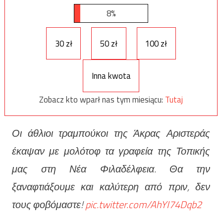
8%
30 zł
50 zł
100 zł
Inna kwota
Zobacz kto wparł nas tym miesiącu:
Tutaj
Οι άθλιοι τραμπούκοι της Άκρας Αριστεράς
έκαψαν με μολότοφ τα γραφεία της Τοπικής
μας στη Νέα Φιλαδέλφεια. Θα την
ξαναφτιάξουμε και καλύτερη από πριν, δεν
τους φοβόμαστε!
pic.twitter.com/AhYI74Dqb2