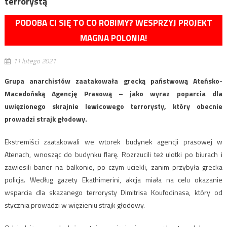
terrorystą
PODOBA CI SIĘ TO CO ROBIMY? WESPRZYJ PROJEKT
MAGNA POLONIA!
11 lutego 2021
Grupa anarchistów zaatakowała grecką państwową Ateńsko-
Macedońską Agencję Prasową – jako wyraz poparcia dla
uwięzionego skrajnie lewicowego terrorysty, który obecnie
prowadzi strajk głodowy.
Ekstremiści zaatakowali we wtorek budynek agencji prasowej w
Atenach, wnosząc do budynku flarę. Rozrzucili też ulotki po biurach i
zawiesili baner na balkonie, po czym uciekli, zanim przybyła grecka
policja. Według gazety Ekathimerini, akcja miała na celu okazanie
wsparcia dla skazanego terrorysty Dimitrisa Koufodinasa, który od
stycznia prowadzi w więzieniu strajk głodowy.