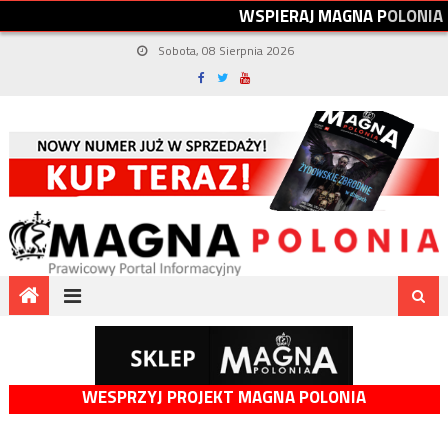
W
S
P
I
E
R
A
J
M
A
G
N
A
P
O
L
O
N
I
A
Sobota, 08 Sierpnia 2026
WESPRZYJ PROJEKT MAGNA POLONIA