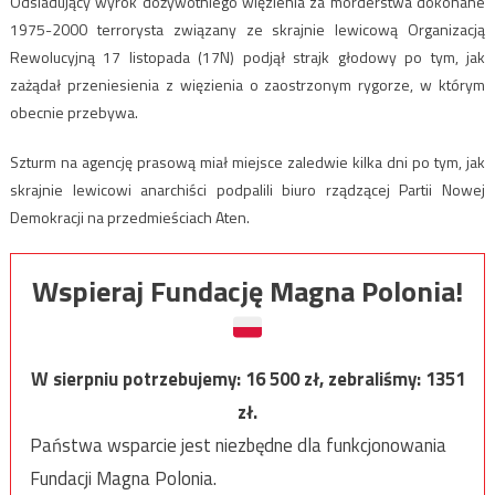
Odsiadujący wyrok dożywotniego więzienia za morderstwa dokonane
1975-2000 terrorysta związany ze skrajnie lewicową Organizacją
Rewolucyjną 17 listopada (17N) podjął strajk głodowy po tym, jak
zażądał przeniesienia z więzienia o zaostrzonym rygorze, w którym
obecnie przebywa.
Szturm na agencję prasową miał miejsce zaledwie kilka dni po tym, jak
skrajnie lewicowi anarchiści podpalili biuro rządzącej Partii Nowej
Demokracji na przedmieściach Aten.
Wspieraj Fundację Magna Polonia!
W sierpniu potrzebujemy:
16 500
zł, zebraliśmy:
1351
zł.
Państwa wsparcie jest niezbędne dla funkcjonowania
Fundacji Magna Polonia.