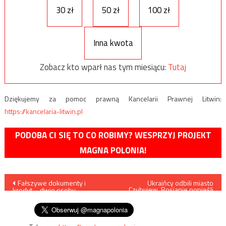
30 zł
50 zł
100 zł
Inna kwota
Zobacz kto wparł nas tym miesiącu:
Tutaj
Dziękujemy za pomoc prawną Kancelarii Prawnej Litwin:
https://kancelaria-litwin.pl
PODOBA CI SIĘ TO CO ROBIMY? WESPRZYJ PROJEKT
MAGNA POLONIA!
Nawigacja
Fałszywe dokumenty i
Ukraińcy odbili miasto
Czuhujew, Rosjanie ponieśli
kredyt – dwie osoby
wielkie straty
wpisu
zatrzymane