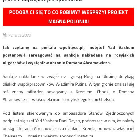
PODOBA CI SIĘ TO CO ROBIMY? WESPRZYJ PROJEKT
MAGNA POLONIA!
7 marca 2022
Jak czytamy na portalu wpolityce.pl, Instytut Yad Vashem
postanowił zareagować na sankcje nakładane na rosyjskich
oligarchów i wystąpił w obronie Romana Abramowicza.
Sankcje nakładane w związku z agresją Rosji na Ukrainę dotykają
bliskich współpracowników Władimira Putina. W tym gronie znalazł się
też znany miliarder powiązany z Kremlem. Chodzi o Romana
Abramowicza – właściciela m.in. londyńskiego klubu Chelsea.
Pod listem skierowanym do ambasadora Stanów Zjednoczonych
podpisał się szef Yad Vashem Dani Dayan, podnosząc w nim, że należy
odstąpić karania Abramowicza za działania Kremla, ponieważ właściciel
Chelsea to… „drugi największy sponsor” instytutu.