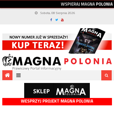
W
S
P
I
E
R
A
J
M
A
G
N
A
P
O
L
O
N
I
A
Sobota, 08 Sierpnia 2026
WESPRZYJ PROJEKT MAGNA POLONIA