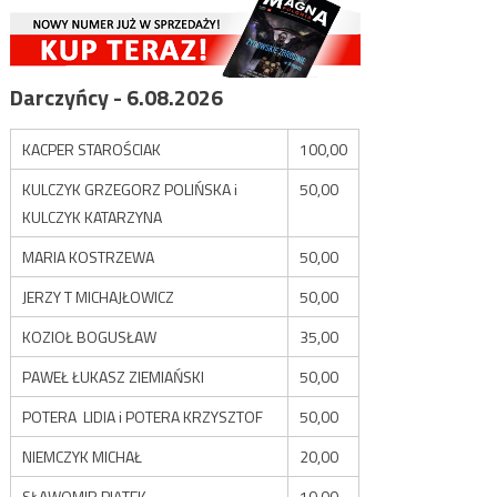
Darczyńcy - 6.08.2026
KACPER STAROŚCIAK
100,00
KULCZYK GRZEGORZ POLIŃSKA i
50,00
KULCZYK KATARZYNA
MARIA KOSTRZEWA
50,00
JERZY T MICHAJŁOWICZ
50,00
KOZIOŁ BOGUSŁAW
35,00
PAWEŁ ŁUKASZ ZIEMIAŃSKI
50,00
POTERA LIDIA i POTERA KRZYSZTOF
50,00
NIEMCZYK MICHAŁ
20,00
SŁAWOMIR PIĄTEK
10,00