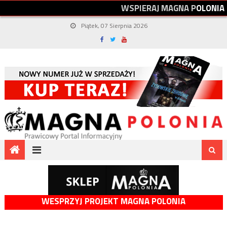
W
S
P
I
E
R
A
J
M
A
G
N
A
P
O
L
O
N
I
A
Piątek, 07 Sierpnia 2026
WESPRZYJ PROJEKT MAGNA POLONIA