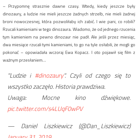
– Przypomnę strasznie dawne czasy. Wtedy, kiedy jeszcze były
dinozaury, a ludzie nie mieli jeszcze żadnych strzelb, nie mieli żadnej
broni nowoczesnej, która pozwoliłaby ich zabić. I wie pani, co robili?
Rzucali kamieniami w tego dinozaura. Wiadomo, że od jednego rzucenia
tym kamieniem na pewno dinozaur nie padł. Ale jeśli przez miesiąc,
dwa miesiące rzucali tymi kamieniami, to go na tyle osłabili, że mogli go
pokonać – opowiadała wczoraj Ewa Kopacz. I oto pojawił się film z
ważnym przesłaniem…
"Ludzie i
#dinozaury
". Czyli od czego się to
wszystko zaczęło. Historia prawdziwa.
Uwaga: Mocne kino dźwiękowe.
pic.twitter.com/s4LUqF0wPV
— Daniel Liszkiewicz (@Dan_Liszkiewicz)
January 31, 2019