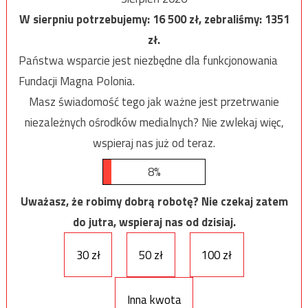
W sierpniu potrzebujemy:
16 500
zł, zebraliśmy:
1351
zł.
Państwa wsparcie jest niezbędne dla funkcjonowania
Fundacji Magna Polonia.
Masz świadomość tego jak ważne jest przetrwanie
niezależnych ośrodków medialnych? Nie zwlekaj więc,
wspieraj nas już od teraz.
8%
Uważasz, że robimy dobrą robotę? Nie czekaj zatem
do jutra, wspieraj nas od dzisiaj.
30 zł
50 zł
100 zł
Inna kwota