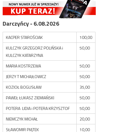
Darczyńcy - 6.08.2026
KACPER STAROŚCIAK
100,00
KULCZYK GRZEGORZ POLIŃSKA i
50,00
KULCZYK KATARZYNA
MARIA KOSTRZEWA
50,00
JERZY T MICHAJŁOWICZ
50,00
KOZIOŁ BOGUSŁAW
35,00
PAWEŁ ŁUKASZ ZIEMIAŃSKI
50,00
POTERA LIDIA i POTERA KRZYSZTOF
50,00
NIEMCZYK MICHAŁ
20,00
SŁAWOMIR PIĄTEK
10,00