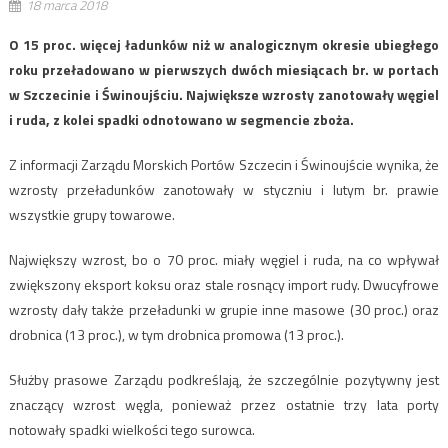
18 marca 2018
O 15 proc. więcej ładunków niż w analogicznym okresie ubiegłego
roku przeładowano w pierwszych dwóch miesiącach br. w portach
w Szczecinie i Świnoujściu. Największe wzrosty zanotowały węgiel
i ruda, z kolei spadki odnotowano w segmencie zboża.
Z informacji Zarządu Morskich Portów Szczecin i Świnoujście wynika, że
wzrosty przeładunków zanotowały w styczniu i lutym br. prawie
wszystkie grupy towarowe.
Największy wzrost, bo o 70 proc. miały węgiel i ruda, na co wpływał
zwiększony eksport koksu oraz stale rosnący import rudy. Dwucyfrowe
wzrosty dały także przeładunki w grupie inne masowe (30 proc.) oraz
drobnica (13 proc.), w tym drobnica promowa (13 proc.).
Służby prasowe Zarządu podkreślają, że szczególnie pozytywny jest
znaczący wzrost węgla, ponieważ przez ostatnie trzy lata porty
notowały spadki wielkości tego surowca.