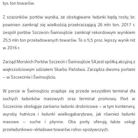
tys. ton towarów.
Z szacunków portów wynika, że obsługiwane ładunki będą rosły; br.
powinien zamknąć się wielkością przekraczającą 26 mln ton. 2017 r.
zespół portów Szczecin-Świnoujście zamknął rekordowym wynikiem
25,5 mln ton przeładowanych towarów. To o 5,5 proc. lepszy wynik niż
w 2016 r.
Zarząd Morskich Portów Szczecin i Świnoujście SA jest spółką akcyjną z
większościowym udziałem Skarbu Państwa. Zarządza dwoma portami
– w Szczecinie i Świnoujściu.
W porcie w Świnoujściu znajduje się przede wszystkim terminal dla
suchych ładunków masowych oraz terminal promowy. Port w
Szczecinie obsługuje zarówno ładunki drobnicowe – w tym kontenery,
wyroby hutnicze i ładunki wielkogabarytowe, jak również ładunki
masowe – suche i płynne. Oba porty oferują także usługi
przeładunkowo-składowe towarów rolno-spożywczych.