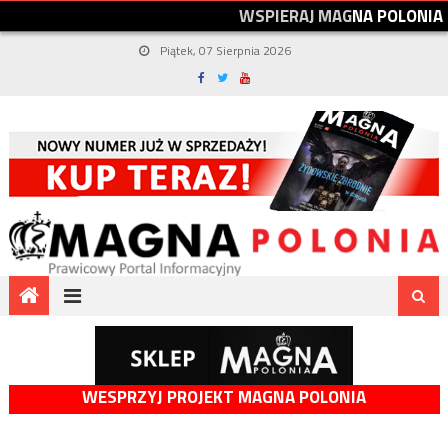
W
S
P
I
E
R
A
J
M
A
G
N
A
P
O
L
O
N
I
A
Piątek, 07 Sierpnia 2026
WESPRZYJ PROJEKT MAGNA POLONIA