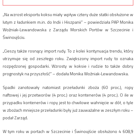
„Na wzrost eksportu koksu miały wpływ cztery duże statki obsłużone w
lutym z ładunkiem m.in. do Indii i Hiszpanii” – powiedziała PAP Monika
Woźniak-Lewandowska z Zarządu Morskich Portów w Szczecinie i
Świnoujściu.
„Cieszy także rosnący import rudy. To z kolei kontynuacja trendu, który
utrzymuje się od zeszłego roku. Zwiększony import rudy to oznaka
rozpędzonej gospodarki. Wzrosty w koksie i rudzie to także dobry
prognostyk na przyszłość” – dodała Monika Woźniak-Lewandowska.
Spadki zanotowały natomiast przeładunki zboża (60 proc.), ropy
naftowej i jej przetworów (4 proc.) oraz kontenerów (4 proc.). O ile w
przypadku kontenerów i ropy jest to chwilowe wahnięcie w dół, o tyle
w zbożach mniejsze przeładunki były już zauważalne w zeszłym roku –
podał Zarząd.
W tym roku w portach w Szczecinie i Świnoujście obsłużono 4 608,9