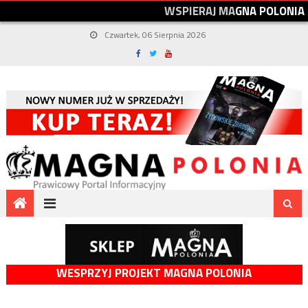
W
S
P
I
E
R
A
J
M
A
G
N
A
P
O
L
O
N
I
A
Czwartek, 06 Sierpnia 2026
WESPRZYJ PROJEKT MAGNA POLONIA