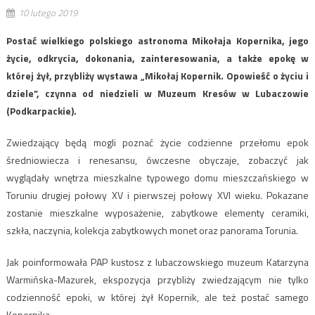
10 lutego 2019
Postać wielkiego polskiego astronoma Mikołaja Kopernika, jego
życie, odkrycia, dokonania, zainteresowania, a także epokę w
której żył, przybliży wystawa „Mikołaj Kopernik. Opowieść o życiu i
dziele”, czynna od niedzieli w Muzeum Kresów w Lubaczowie
(Podkarpackie).
Zwiedzający będą mogli poznać życie codzienne przełomu epok
średniowiecza i renesansu, ówczesne obyczaje, zobaczyć jak
wyglądały wnętrza mieszkalne typowego domu mieszczańskiego w
Toruniu drugiej połowy XV i pierwszej połowy XVI wieku. Pokazane
zostanie mieszkalne wyposażenie, zabytkowe elementy ceramiki,
szkła, naczynia, kolekcja zabytkowych monet oraz panorama Torunia.
Jak poinformowała PAP kustosz z lubaczowskiego muzeum Katarzyna
Warmińska-Mazurek, ekspozycja przybliży zwiedzającym nie tylko
codzienność epoki, w której żył Kopernik, ale też postać samego
Kopernika.