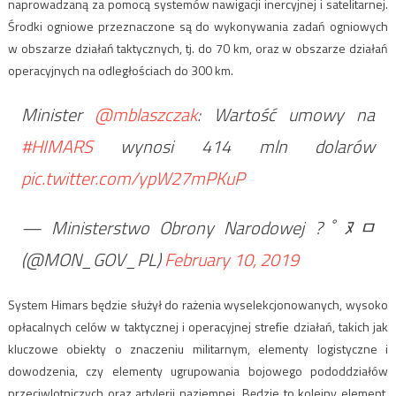
naprowadzaną za pomocą systemów nawigacji inercyjnej i satelitarnej.
Środki ogniowe przeznaczone są do wykonywania zadań ogniowych
w obszarze działań taktycznych, tj. do 70 km, oraz w obszarze działań
operacyjnych na odległościach do 300 km.
Minister
@mblaszczak
: Wartość umowy na
#HIMARS
wynosi 414 mln dolarów
pic.twitter.com/ypW27mPKuP
— Ministerstwo Obrony Narodowej ?￰ﾟﾇﾱ
(@MON_GOV_PL)
February 10, 2019
System Himars będzie służył do rażenia wyselekcjonowanych, wysoko
opłacalnych celów w taktycznej i operacyjnej strefie działań, takich jak
kluczowe obiekty o znaczeniu militarnym, elementy logistyczne i
dowodzenia, czy elementy ugrupowania bojowego pododdziałów
przeciwlotniczych oraz artylerii naziemnej. Będzie to kolejny element,