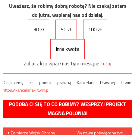
Uważasz, że robimy dobrą robotę? Nie czekaj zatem
do jutra, wspieraj nas od dzisiaj.
30 zł
50 zł
100 zł
Inna kwota
Zobacz kto wparł nas tym miesiącu:
Tutaj
Dziękujemy za pomoc prawną Kancelarii Prawnej Litwin:
https://kancelaria-litwin.pl
PODOBA CI SIĘ TO CO ROBIMY? WESPRZYJ PROJEKT
MAGNA POLONIA!
Nawigacja
Żołnierze Wojsk Obrony
Wystawa poświęcona życiu i