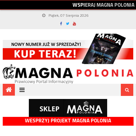
W
S
P
I
E
R
A
J
M
A
G
N
A
P
O
L
O
N
I
A
Piątek, 07 Sierpnia 2026
WESPRZYJ PROJEKT MAGNA POLONIA