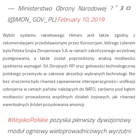
— Ministerstwo Obrony Narodowej ?￰ﾟﾇﾱ
(@MON_GOV_PL)
February 10, 2019
Wybór systemu rakietowego Himars jest także zgodny z
rekomendacjami przedstawionymi przez Konsorcjum, którego Liderem
była Polska Grupa Zbrojeniowa S.A. w ramach zakończonego wcześniej
postępowania, a także został poprzedzony analizą możliwości
spełnienia wymagań Sił Zbrojnych RP oraz gotowości technologicznej
polskiego przemysłu w zakresie absorbcji wybranych technologii. Nie
bez znaczenia było również zapewnienie interoperacyjności i unifikacji
uzbrojenia w ramach państw należących do NATO, zarówno pod kątem
możliwości prowadzenia wspólnych działań bojowych, jak również
ewentualnych źródeł pozyskiwania amunicji.
#WojskoPolskie
pozyska pierwszy dywizjonowy
moduł ogniowy wieloprowadnicowych wyrzutni