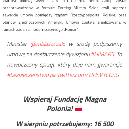
Wartość umowy wynosi 414 mln dolarów netto. Zakup został
przeprowadzony w formule Foreing Military Sales czyli poprzez
zawarcie umowy pomiędzy rządami Rzeczypospolitej Polskiej oraz
Stanów Zjednoczonych Ameryki. Umowa została zrealizowana w
ramach zadania modernizacyjnego „Homar”.
Minister
@mblaszczak
: w środę podpiszemy
umowę na dostarczenie dywizjonu
#HIMARS
. To
nowoczesny sprzęt, który daje nam gwarancje
#bezpieczeństwo
pic.twitter.com/TJHnVYCGnG
Wspieraj Fundację Magna
Polonia!
W sierpniu potrzebujemy:
16 500