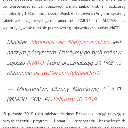
po wprowadzeniu samobieżnych armatohaubic Krab i moździerzy
samobieżnych Rak, modernizacji Wojsk Rakietowych i Artylerii. Systemy
rakietowe wykorzystujące amunicję GMLRS i ATACMS są
wykorzystywane obecnie przez szereg sojuszniczych państw NATO.
Minister
@mblaszczak
:
#bezpieczeństwo
jest
naszym priorytetem. Należymy do tych państw
sojuszu
#NATO
, które przeznaczają 2% PKB na
obronność
pic.twitter.com/yV8eeOJrT0
— Ministerstwo Obrony Narodowej ?￰ﾟﾇﾱ
(@MON_GOV_PL)
February 10, 2019
W połowie 2018 roku minister Mariusz Błaszczak podjął decyzję o
przyspieszeniu programu Homar i rozpoczęciu bezpośrednich
negocjacji z amerykańską stroną rządową. W efekcie zakończone