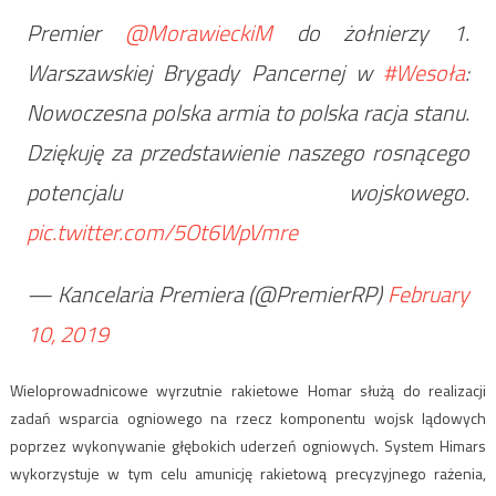
Premier
@MorawieckiM
do żołnierzy 1.
Warszawskiej Brygady Pancernej w
#Wesoła
:
Nowoczesna polska armia to polska racja stanu.
Dziękuję za przedstawienie naszego rosnącego
potencjalu wojskowego.
pic.twitter.com/5Ot6WpVmre
— Kancelaria Premiera (@PremierRP)
February
10, 2019
Wieloprowadnicowe wyrzutnie rakietowe Homar służą do realizacji
zadań wsparcia ogniowego na rzecz komponentu wojsk lądowych
poprzez wykonywanie głębokich uderzeń ogniowych. System Himars
wykorzystuje w tym celu amunicję rakietową precyzyjnego rażenia,