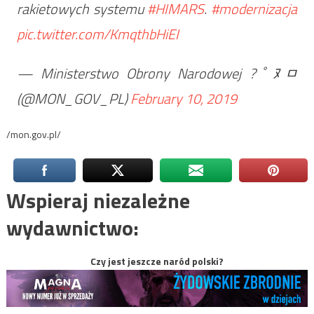
rakietowych systemu
#HIMARS
.
#modernizacja
pic.twitter.com/KmqthbHiEI
— Ministerstwo Obrony Narodowej ?￰ﾟﾇﾱ
(@MON_GOV_PL)
February 10, 2019
/mon.gov.pl/
Wspieraj niezależne
wydawnictwo:
Czy jest jeszcze naród polski?