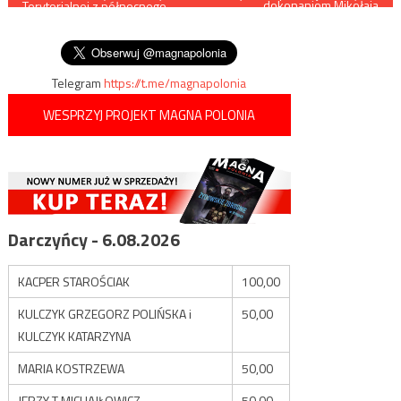
dokonaniom Mikołaja
Terytorialnej z północnego
Kopernika w Lubaczowie
wpisu
Mazowsza złożyli dziś
przysięgę na sztandar
Telegram
https://t.me/magnapolonia
WESPRZYJ PROJEKT MAGNA POLONIA
Darczyńcy - 6.08.2026
KACPER STAROŚCIAK
100,00
KULCZYK GRZEGORZ POLIŃSKA i
50,00
KULCZYK KATARZYNA
MARIA KOSTRZEWA
50,00
JERZY T MICHAJŁOWICZ
50,00