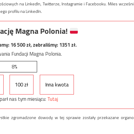
ciowych na LinkedIn, Twitterze, Instagramie i Facebooku. Miles wcześni
ego profilu na LinkedIn.
ację Magna Polonia!
jemy:
16 500
zł, zebraliśmy:
1351
zł.
ania Fundacji Magna Polonia.
8%
100 zł
Inna kwota
parł nas tym miesiącu:
Tutaj
szystkie zgromadzone dowody w tej sprawie zostały przekazane organ