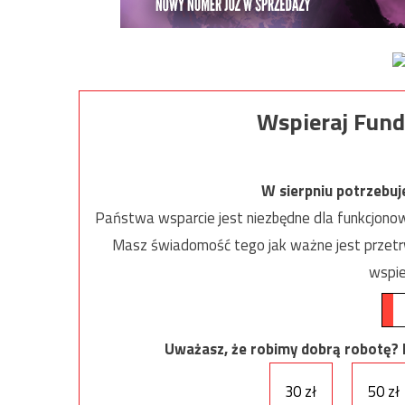
Wspieraj Fund
W sierpniu potrzebu
Państwa wsparcie jest niezbędne dla funkcjonow
Masz świadomość tego jak ważne jest przetrw
wspie
Uważasz, że robimy dobrą robotę? Ni
30 zł
50 zł