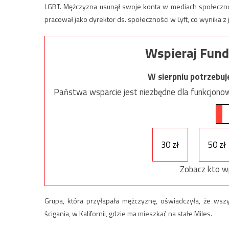
LGBT. Mężczyzna usunął swoje konta w mediach społecznoś
pracował jako dyrektor ds. społeczności w Lyft, co wynika z j
Wspieraj Fund
W sierpniu potrzebu
Państwa wsparcie jest niezbędne dla funkcjonow
30 zł
50 zł
Zobacz kto w
Grupa, która przyłapała mężczyznę, oświadczyła, że w
ścigania, w Kalifornii, gdzie ma mieszkać na stałe Miles.