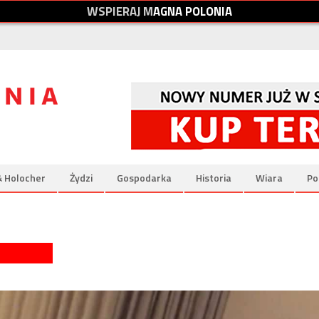
W
S
P
I
E
R
A
J
M
A
G
N
A
P
O
L
O
N
I
A
& Holocher
Żydzi
Gospodarka
Historia
Wiara
Po