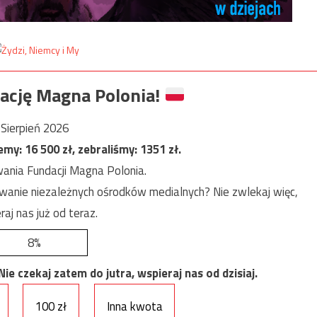
ację Magna Polonia!
Sierpień 2026
jemy:
16 500
zł, zebraliśmy:
1351
zł.
ania Fundacji Magna Polonia.
anie niezależnych ośrodków medialnych? Nie zwlekaj więc,
raj nas już od teraz.
8%
e czekaj zatem do jutra, wspieraj nas od dzisiaj.
100 zł
Inna kwota