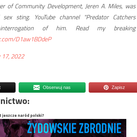
ger of Community Development, Jeren A. Miles, was
d sex sting. YouTube channel "Predator Catchers
ir interrogation of him. Read my breaking
ter.com/D1aw1BDdeP
 17, 2022
t
Obserwuj nas
Zapisz
nictwo:
t jeszcze naród polski?