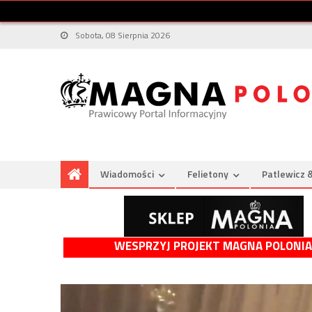
Sobota, 08 Sierpnia 2026
Wiadomości
Felietony
Patlewicz 
WESPRZYJ PROJEKT MAGNA POLONIA