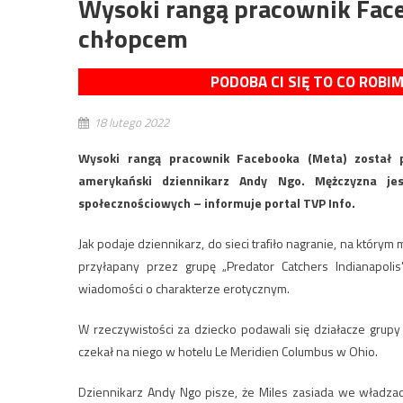
Wysoki rangą pracownik Face
chłopcem
PODOBA CI SIĘ TO CO ROBI
18 lutego 2022
Wysoki rangą pracownik Facebooka (Meta) został 
amerykański dziennikarz Andy Ngo. Mężczyzna je
społecznościowych – informuje portal TVP Info.
Jak podaje dziennikarz, do sieci trafiło nagranie, na któr
przyłapany przez grupę „Predator Catchers Indianapol
wiadomości o charakterze erotycznym.
W rzeczywistości za dziecko podawali się działacze grupy 
czekał na niego w hotelu Le Meridien Columbus w Ohio.
Dziennikarz Andy Ngo pisze, że Miles zasiada we władzach