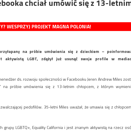
booka chciał umówić się z 13-letni
MY? WESPRZYJ PROJEKT MAGNA POLONIA!
przyłapany na próbie umówienia się z dzieckiem – poinformow
st aktywistą LGBT, zdążył już usunąć swoje profile w media
ym menedżer ds. rozwoju społeczności w Facebooku Jeren Andrew Miles zost
is” na próbie umówienia się z 13-letnim chłopcem, z którym wymieni
zwalczającej pedofilów. 35-letni Miles uważał, że umawia się z chłopcem
 grupy LGBTQ+, Equality California i jest znanym aktywistą na rzecz os