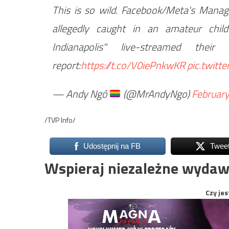
This is so wild. Facebook/Meta's Mana
allegedly caught in an amateur chil
Indianapolis" live-streamed the
report:
https://t.co/V0iePnkwKR
pic.twit
— Andy Ngô
(@MrAndyNgo)
February
/TVP Info/
Udostępnij na FB
Twee
Wspieraj niezależne wydaw
Czy jes