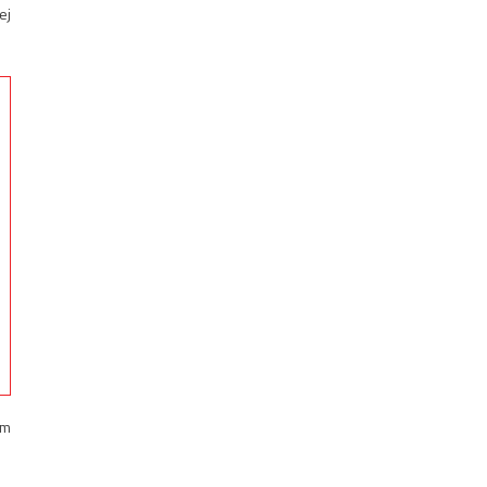
ej
om