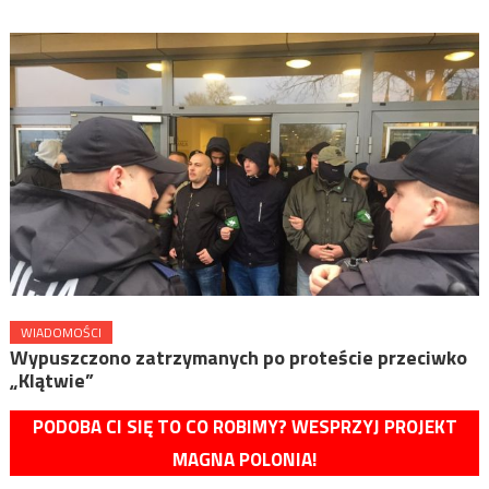
WIADOMOŚCI
Wypuszczono zatrzymanych po proteście przeciwko
„Klątwie”
PODOBA CI SIĘ TO CO ROBIMY? WESPRZYJ PROJEKT
MAGNA POLONIA!