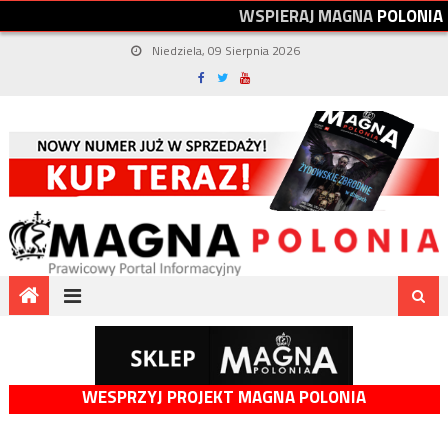
W
S
P
I
E
R
A
J
M
A
G
N
A
P
O
L
O
N
I
A
Niedziela, 09 Sierpnia 2026
WESPRZYJ PROJEKT MAGNA POLONIA