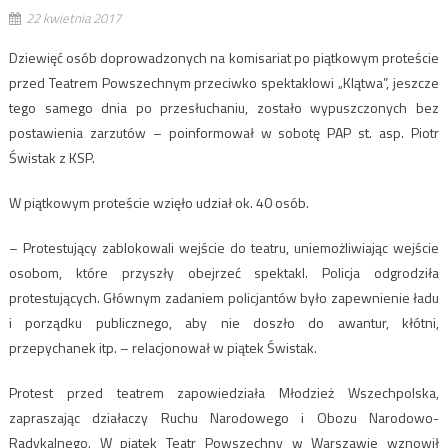
22 kwietnia 2017
Dziewięć osób doprowadzonych na komisariat po piątkowym proteście
przed Teatrem Powszechnym przeciwko spektaklowi „Klątwa”, jeszcze
tego samego dnia po przesłuchaniu, zostało wypuszczonych bez
postawienia zarzutów – poinformował w sobotę PAP st. asp. Piotr
Świstak z KSP.
W piątkowym proteście wzięło udział ok. 40 osób.
– Protestujący zablokowali wejście do teatru, uniemożliwiając wejście
osobom, które przyszły obejrzeć spektakl. Policja odgrodziła
protestujących. Głównym zadaniem policjantów było zapewnienie ładu
i porządku publicznego, aby nie doszło do awantur, kłótni,
przepychanek itp. – relacjonował w piątek Świstak.
Protest przed teatrem zapowiedziała Młodzież Wszechpolska,
zapraszając działaczy Ruchu Narodowego i Obozu Narodowo-
Radykalnego. W piątek Teatr Powszechny w Warszawie wznowił