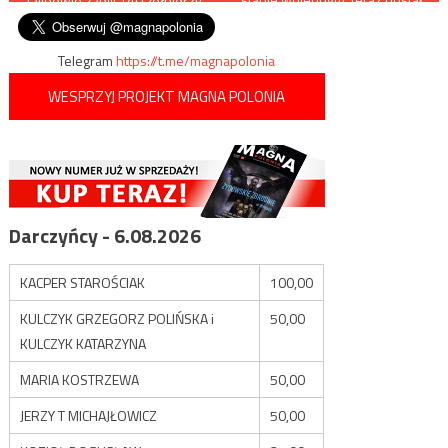
Talibowie zabili 140 żołnierzy
medal!
wpisu
Telegram
https://t.me/magnapolonia
WESPRZYJ PROJEKT MAGNA POLONIA
Darczyńcy - 6.08.2026
KACPER STAROŚCIAK
100,00
KULCZYK GRZEGORZ POLIŃSKA i
50,00
KULCZYK KATARZYNA
MARIA KOSTRZEWA
50,00
JERZY T MICHAJŁOWICZ
50,00