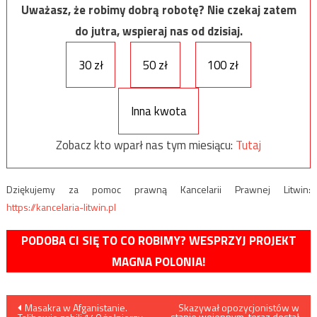
Uważasz, że robimy dobrą robotę? Nie czekaj zatem
do jutra, wspieraj nas od dzisiaj.
30 zł
50 zł
100 zł
Inna kwota
Zobacz kto wparł nas tym miesiącu:
Tutaj
Dziękujemy za pomoc prawną Kancelarii Prawnej Litwin:
https://kancelaria-litwin.pl
PODOBA CI SIĘ TO CO ROBIMY? WESPRZYJ PROJEKT
MAGNA POLONIA!
Nawigacja
Masakra w Afganistanie.
Skazywał opozycjonistów w
stanie wojennym, teraz dostał