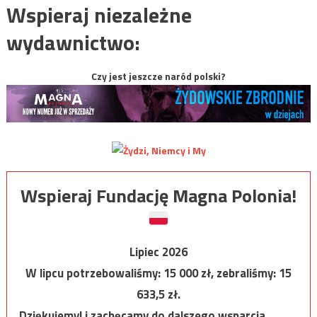
Wspieraj niezależne
wydawnictwo:
Czy jest jeszcze naród polski?
Wspieraj Fundację Magna Polonia!
Lipiec 2026
W lipcu potrzebowaliśmy:
15 000
zł, zebraliśmy:
15
633,5
zł.
Dziękujemy! i zachęcamy do dalszego wsparcia