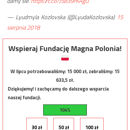
damy sie.
https://t.co/J5839rKAgU
— Lyudmyla Kozlovska (@LyudaKozlovska)
15
sierpnia 2018
Wspieraj Fundację Magna Polonia!
W lipcu potrzebowaliśmy:
15 000
zł, zebraliśmy:
15
633,5
zł.
Dziękujemy! i zachęcamy do dalszego wsparcia
naszej fundacji.
104%
30 zł
50 zł
100 zł