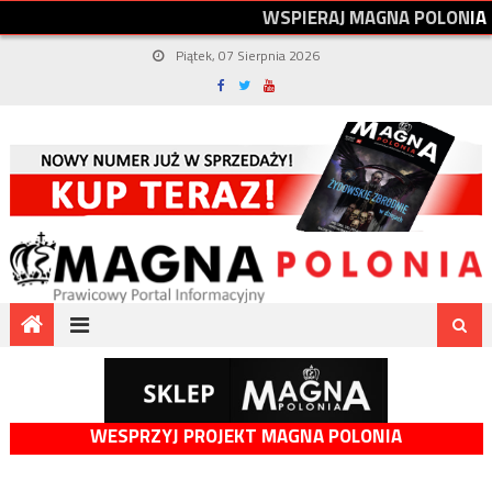
W
S
P
I
E
R
A
J
M
A
G
N
A
P
O
L
O
N
I
A
Piątek, 07 Sierpnia 2026
WESPRZYJ PROJEKT MAGNA POLONIA