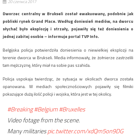
20 czerwca 2017
Dworzec centralny w Brukseli został ewakuowany, podobnie jak
pobliski rynek Grand Place. Według doniesień mediów, na dworcu
słychać było eksplozję i strzały, pojawiły się też doniesienia o
jednej zabitej osobie – informuje portal TVP Info.
Belgijska policja potwierdziła doniesienia o niewielkiej eksplozji na
terenie dworca w Brukseli. Media informowały, że żołnierze zastrzelili
tam mężczyznę, który miał na sobie pas szahida.
Policja uspokaja twierdząc, że sytuacja w okolicach dworca została
opanowana. W mediach społecznościowych pojawiły się filmiki
pokazujące dużą ilość policji i wojska, która jest w tej okolicy.
#Breaking
#Belgium
#Bruxelles
Video fotage from the scene.
Many militaries
pic.twitter.com/xdQm5on9DG