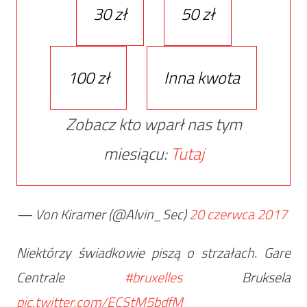
30 zł
50 zł
100 zł
Inna kwota
Zobacz kto wparł nas tym
miesiącu:
Tutaj
— Von Kiramer (@Alvin_Sec)
20 czerwca 2017
Niektórzy świadkowie piszą o strzałach. Gare
Centrale
#bruxelles
Bruksela
pic.twitter.com/ECStM5bdfM