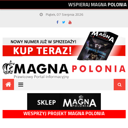
W
S
P
I
E
R
A
J
M
A
G
N
A
P
O
L
O
N
I
A
Piątek, 07 Sierpnia 2026
WESPRZYJ PROJEKT MAGNA POLONIA