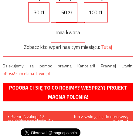
30 zł
50 zł
100 zł
Inna kwota
Zobacz kto wparł nas tym miesiącu:
Tutaj
Dziękujemy za pomoc prawną Kancelarii Prawnej Litwin:
https://kancelaria-litwin.pl
PODOBA CI SIĘ TO CO ROBIMY? WESPRZYJ PROJEKT
MAGNA POLONIA!
Nawigacja
Białoruś zakupi 12
Turcy szykują się do ofensywy
w Syrii
rosyjskich samolotów Su-
wpisu
30SM