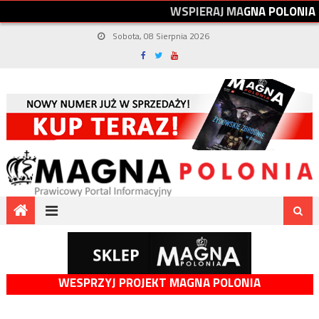
W
S
P
I
E
R
A
J
M
A
G
N
A
P
O
L
O
N
I
A
Sobota, 08 Sierpnia 2026
WESPRZYJ PROJEKT MAGNA POLONIA