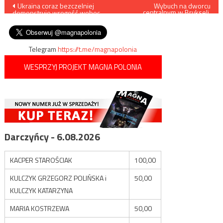
Nawigacja
Ukraina coraz bezczelniej
Wybuch na dworcu
centralnym w Brukseli,
demonstruje wrogość wobec
żołnierze zastrzelili
wpisu
Polski
terrorystę
Telegram
https://t.me/magnapolonia
WESPRZYJ PROJEKT MAGNA POLONIA
Darczyńcy - 6.08.2026
KACPER STAROŚCIAK
100,00
KULCZYK GRZEGORZ POLIŃSKA i
50,00
KULCZYK KATARZYNA
MARIA KOSTRZEWA
50,00