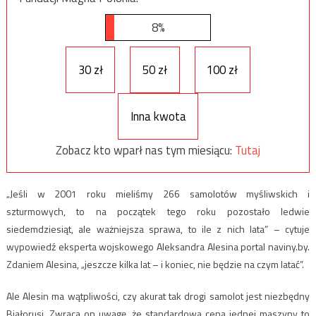
8%
30 zł
50 zł
100 zł
Inna kwota
Zobacz kto wparł nas tym miesiącu:
Tutaj
„Jeśli w 2001 roku mieliśmy 266 samolotów myśliwskich i
szturmowych, to na początek tego roku pozostało ledwie
siedemdziesiąt, ale ważniejsza sprawa, to ile z nich lata” – cytuje
wypowiedź eksperta wojskowego Aleksandra Alesina portal naviny.by.
Zdaniem Alesina, „jeszcze kilka lat – i koniec, nie będzie na czym latać”.
Ale Alesin ma wątpliwości, czy akurat tak drogi samolot jest niezbędny
Białorusi. Zwraca on uwagę, że standardowa cena jednej maszyny to