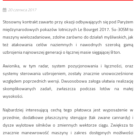
20 czerwca 2017
Stosowny kontrakt zawarto przy okazji odbywających się pod Paryżem
międzynarodowych pokazów lotniczych Le Bourget 2017. Su-30SM to
maszyny wielozadaniowe, zdolne zarówno do działań myśliwskich, jak
też atakowania celów naziemnych i nawodnych szeroką gamą
uzbrojenia najnowszej generacji o łącznej masie sięgającej 8 ton.
Awionika, w tym radar, system pozycjonowania i łączności, oraz
systemy sterowania uzbrojeniem, zostały znacznie unowocześnione
względem poprzednich wersji. Dwuosobowa załoga ułatwia realizację
skomplikowanych zadań, zwłaszcza podczas lotów na małej
wysokości.
Najbardziej interesującą cechą tego płatowca jest wyposażenie w
przednie, dodatkowe płaszczyzny sterujące (tak zwane cannardy) i
dysze wylotowe silników o zmiennych wektorze ciągu. Zwiększa to
znacznie manewrowość maszyny i zakres dostępnych możliwości