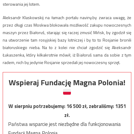
sterowania jej lotem.
Aleksandr Klaskowskij na łamach portalu naviny.by zwraca uwagę, że
przez długi czas Moskwa blokowała możliwość zakupu nowoczesnych
maszyn przez Białoruś, starając się raczej zmusić Mińsk, by zgodził się
na utworzenie tam rosyjskiej bazy lotniczej i by to to Rosjanie bronili
białoruskiego nieba. Na to z kolei nie chciał zgodzić się Akeksandr
Łukaszenka, który kilkakrotnie mówił, iż Białoruś sama da sobie z tym
radem, nich by jedynie Rosjanie sprzedali jej nowoczesny sprzęt.
Wspieraj Fundację Magna Polonia!
W sierpniu potrzebujemy:
16 500
zł, zebraliśmy:
1351
zł.
Państwa wsparcie jest niezbędne dla funkcjonowania
Fundacji Magna Polonia.