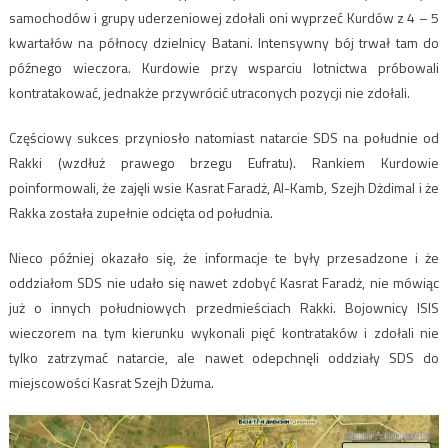
samochodów i grupy uderzeniowej zdołali oni wyprzeć Kurdów z 4 – 5
kwartałów na północy dzielnicy Batani. Intensywny bój trwał tam do
późnego wieczora. Kurdowie przy wsparciu lotnictwa próbowali
kontratakować, jednakże przywrócić utraconych pozycji nie zdołali.
Częściowy sukces przyniosło natomiast natarcie SDS na południe od
Rakki (wzdłuż prawego brzegu Eufratu). Rankiem Kurdowie
poinformowali, że zajęli wsie Kasrat Faradż, Al-Kamb, Szejh Dżdimal i że
Rakka została zupełnie odcięta od południa.
Nieco później okazało się, że informacje te były przesadzone i że
oddziałom SDS nie udało się nawet zdobyć Kasrat Faradż, nie mówiąc
już o innych południowych przedmieściach Rakki. Bojownicy ISIS
wieczorem na tym kierunku wykonali pięć kontrataków i zdołali nie
tylko zatrzymać natarcie, ale nawet odepchnęli oddziały SDS do
miejscowości Kasrat Szejh Dżuma.