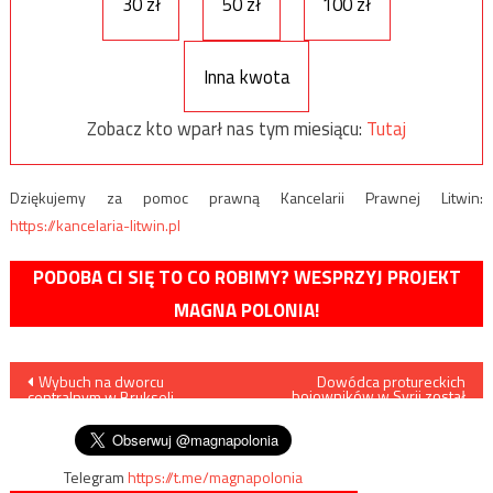
30 zł
50 zł
100 zł
Inna kwota
Zobacz kto wparł nas tym miesiącu:
Tutaj
Dziękujemy za pomoc prawną Kancelarii Prawnej Litwin:
https://kancelaria-litwin.pl
PODOBA CI SIĘ TO CO ROBIMY? WESPRZYJ PROJEKT
MAGNA POLONIA!
Nawigacja
Wybuch na dworcu
Dowódca protureckich
bojowników w Syrii został
centralnym w Brukseli,
zabity
wpisu
żołnierze zastrzelili terrorystę
Telegram
https://t.me/magnapolonia