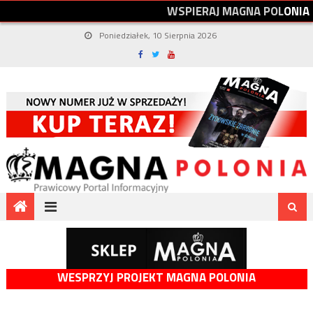
W
S
P
I
E
R
A
J
M
A
G
N
A
P
O
L
O
N
I
A
Poniedziałek, 10 Sierpnia 2026
WESPRZYJ PROJEKT MAGNA POLONIA