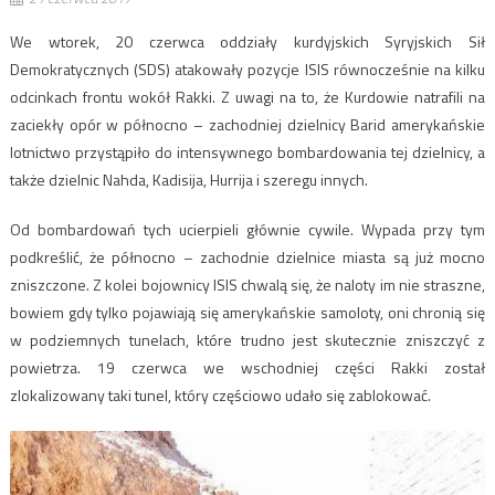
We wtorek, 20 czerwca oddziały kurdyjskich Syryjskich Sił
Demokratycznych (SDS) atakowały pozycje ISIS równocześnie na kilku
odcinkach frontu wokół Rakki. Z uwagi na to, że Kurdowie natrafili na
zaciekły opór w północno – zachodniej dzielnicy Barid amerykańskie
lotnictwo przystąpiło do intensywnego bombardowania tej dzielnicy, a
także dzielnic Nahda, Kadisija, Hurrija i szeregu innych.
Od bombardowań tych ucierpieli głównie cywile. Wypada przy tym
podkreślić, że północno – zachodnie dzielnice miasta są już mocno
zniszczone. Z kolei bojownicy ISIS chwalą się, że naloty im nie straszne,
bowiem gdy tylko pojawiają się amerykańskie samoloty, oni chronią się
w podziemnych tunelach, które trudno jest skutecznie zniszczyć z
powietrza. 19 czerwca we wschodniej części Rakki został
zlokalizowany taki tunel, który częściowo udało się zablokować.