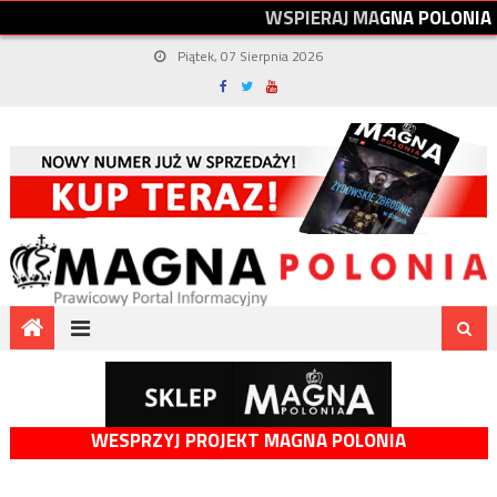
W
S
P
I
E
R
A
J
M
A
G
N
A
P
O
L
O
N
I
A
Piątek, 07 Sierpnia 2026
WESPRZYJ PROJEKT MAGNA POLONIA