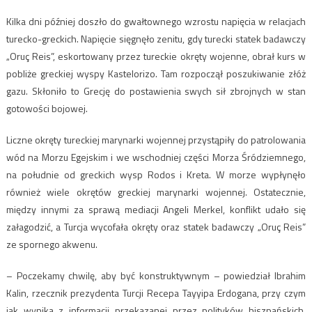
Kilka dni później doszło do gwałtownego wzrostu napięcia w relacjach
turecko-greckich. Napięcie sięgnęło zenitu, gdy turecki statek badawczy
„Oruç Reis”, eskortowany przez tureckie okręty wojenne, obrał kurs w
pobliże greckiej wyspy Kastelorizo. Tam rozpoczął poszukiwanie złóż
gazu. Skłoniło to Grecję do postawienia swych sił zbrojnych w stan
gotowości bojowej.
Liczne okręty tureckiej marynarki wojennej przystąpiły do patrolowania
wód na Morzu Egejskim i we wschodniej części Morza Śródziemnego,
na południe od greckich wysp Rodos i Kreta. W morze wypłynęło
również wiele okrętów greckiej marynarki wojennej. Ostatecznie,
między innymi za sprawą mediacji Angeli Merkel, konflikt udało się
załagodzić, a Turcja wycofała okręty oraz statek badawczy „Oruç Reis”
ze spornego akwenu.
– Poczekamy chwilę, aby być konstruktywnym – powiedział Ibrahim
Kalin, rzecznik prezydenta Turcji Recepa Tayyipa Erdogana, przy czym
jak wynika z informacji przekazanej przez polityków hiszpańskich,