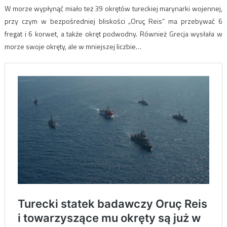
W morze wypłynąć miało też 39 okrętów tureckiej marynarki wojennej,
przy czym w bezpośredniej bliskości „Oruç Reis” ma przebywać 6
fregat i 6 korwet, a także okręt podwodny. Również Grecja wysłała w
morze swoje okręty, ale w mniejszej liczbie…