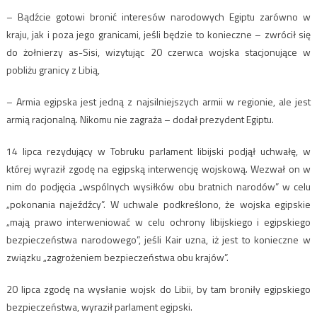
– Bądźcie gotowi bronić interesów narodowych Egiptu zarówno w
kraju, jak i poza jego granicami, jeśli będzie to konieczne – zwrócił się
do żołnierzy as-Sisi, wizytując 20 czerwca wojska stacjonujące w
pobliżu granicy z Libią,
– Armia egipska jest jedną z najsilniejszych armii w regionie, ale jest
armią racjonalną. Nikomu nie zagraża – dodał prezydent Egiptu.
14 lipca rezydujący w Tobruku parlament libijski podjął uchwałę, w
której wyraził zgodę na egipską interwencję wojskową. Wezwał on w
nim do podjęcia „wspólnych wysiłków obu bratnich narodów” w celu
„pokonania najeźdźcy”. W uchwale podkreślono, że wojska egipskie
„mają prawo interweniować w celu ochrony libijskiego i egipskiego
bezpieczeństwa narodowego”, jeśli Kair uzna, iż jest to konieczne w
związku „zagrożeniem bezpieczeństwa obu krajów”.
20 lipca zgodę na wysłanie wojsk do Libii, by tam broniły egipskiego
bezpieczeństwa, wyraził parlament egipski.