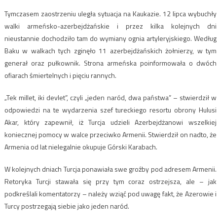
Tymczasem zaostrzeniu uległa sytuacja na Kaukazie. 12 lipca wybuchły
walki armeńsko-azerbejdżańskie i przez kilka kolejnych dni
nieustannie dochodziło tam do wymiany ognia artyleryjskiego. Według
Baku w walkach tych zginęło 11 azerbejdżańskich żołnierzy, w tym
generał oraz pułkownik. Strona armeńska poinformowała o dwóch
ofiarach śmiertelnych i pięciu rannych.
„Tek millet, iki devlet”, czyli „jeden naród, dwa państwa” – stwierdził w
odpowiedzi na te wydarzenia szef tureckiego resortu obrony Hulusi
Akar, który zapewnił, iż Turcja udzieli Azerbejdżanowi wszelkiej
koniecznej pomocy w walce przeciwko Armenii. Stwierdził on nadto, że
Armenia od lat nielegalnie okupuje Górski Karabach.
W kolejnych dniach Turcja ponawiała swe groźby pod adresem Armenii.
Retoryka Turcji stawała się przy tym coraz ostrzejsza, ale – jak
podkreślali komentatorzy – należy wziąć pod uwagę fakt, że Azerowie i
Turcy postrzegają siebie jako jeden naród.