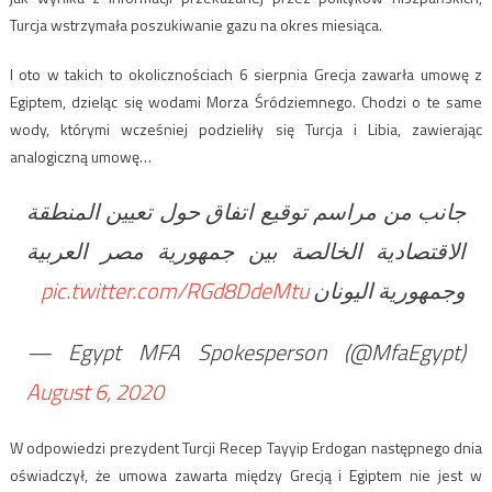
Turcja wstrzymała poszukiwanie gazu na okres miesiąca.
I oto w takich to okolicznościach 6 sierpnia Grecja zawarła umowę z
Egiptem, dzieląc się wodami Morza Śródziemnego. Chodzi o te same
wody, którymi wcześniej podzieliły się Turcja i Libia, zawierając
analogiczną umowę…
جانب من مراسم توقيع اتفاق حول تعيين المنطقة
الاقتصادية الخالصة بين جمهورية مصر العربية
pic.twitter.com/RGd8DdeMtu
وجمهورية اليونان
— Egypt MFA Spokesperson (@MfaEgypt)
August 6, 2020
W odpowiedzi prezydent Turcji Recep Tayyip Erdogan następnego dnia
oświadczył, że umowa zawarta między Grecją i Egiptem nie jest w