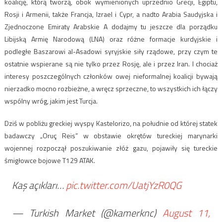
koalicję, którą tworzą, obok wymienionych uprzednio Grecji, Egiptu,
Rosji i Armenii, także Francja, Izrael i Cypr, a nadto Arabia Saudyjska i
Zjednoczone Emiraty Arabskie A dodajmy tu jeszcze dla porządku
Libijską Armię Narodową (LNA) oraz różne formacje kurdyjskie i
podległe Baszarowi al-Asadowi syryjskie siły rządowe, przy czym te
ostatnie wspierane są nie tylko przez Rosję, ale i przez Iran. I chociaż
interesy poszczególnych członków owej nieformalnej koalicji bywają
nierzadko mocno rozbieżne, a wręcz sprzeczne, to wszystkich ich łączy
wspólny wróg, jakim jest Turcja.
Dziś w pobliżu greckiej wyspy Kastelorizo, na południe od której statek
badawczy „Oruç Reis” w obstawie okrętów tureckiej marynarki
wojennej rozpoczął poszukiwanie złóż gazu, pojawiły się tureckie
śmigłowce bojowe T129 ATAK.
Kaş açıkları…
pic.twitter.com/UatjYzR0QG
— Turkish Market (@kamerknc)
August 11,