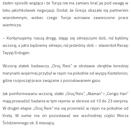
żaden sposób wiążąca i że Turcja nie ma zamiaru brać jej pod uwagę w
toku jakichkolwiek negocjacji. Dodał, że Grecja okazała się partnerem
wiarołomnym, wobec czego Turcja wznawia zawieszone prace
wiertnicze.
– Kontynuujemy naszą drogę, stając się silniejszymi dziś, niż byliśmy
wczoraj, a jutro będziemy silniejsi, niż jesteśmy dziś – stwierdził Recep
Tayyip Erdogan.
Wczoraj statek badawczy „Oruç Reis” w obstawie okrętów tureckiej
marynarki wojennej przybył w rejon na południe od wyspy Kastelorizo,
gdzie rozpoczął prace związane z poszukiwaniem gazu.
Jak poinformowano wczoraj, statki „Oruç Reis”, „Ataman” i „Cengiz Han”
mają prowadzić badania w tym rejonie w okresie od 10 do 23 sierpnia.
W drugim etapie „Oruç Reis” ma się przenieść w rejon na południe od
Krety. W sumie ma on pozostawać we wschodniej części Morza
Śródziemnego ok. 6 miesięcy.