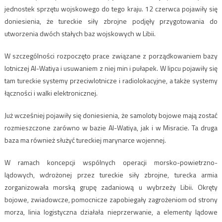
jednostek sprzętu wojskowego do tego kraju. 12 czerwca pojawiły się
doniesienia, że tureckie siły zbrojne podjęły przygotowania do
utworzenia dwóch stałych baz wojskowych w Libii.
W szczególności rozpoczęto prace związane z porządkowaniem bazy
lotniczej Al-Watiya i usuwaniem z niej min i pułapek. W lipcu pojawiły się
tam tureckie systemy przeciwlotnicze i radiolokacyjne, a także systemy
łączności i walki elektronicznej.
Już wcześniej pojawiły się doniesienia, że samoloty bojowe mają zostać
rozmieszczone zarówno w bazie Al-Watiya, jak i w Misracie. Ta druga
baza ma również służyć tureckiej marynarce wojennej.
W ramach koncepcji wspólnych operacji morsko-powietrzno-
lądowych, wdrożonej przez tureckie siły zbrojne, turecka armia
zorganizowała morską grupę zadaniową u wybrzeży Libii. Okręty
bojowe, zwiadowcze, pomocnicze zapobiegały zagrożeniom od strony
morza, linia logistyczna działała nieprzerwanie, a elementy lądowe