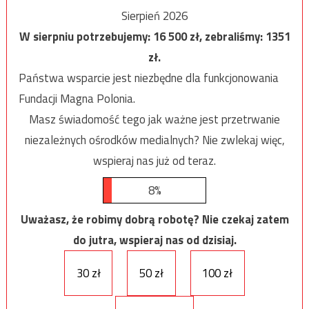
Sierpień 2026
W sierpniu potrzebujemy:
16 500
zł, zebraliśmy:
1351
zł.
Państwa wsparcie jest niezbędne dla funkcjonowania
Fundacji Magna Polonia.
Masz świadomość tego jak ważne jest przetrwanie
niezależnych ośrodków medialnych? Nie zwlekaj więc,
wspieraj nas już od teraz.
8%
Uważasz, że robimy dobrą robotę? Nie czekaj zatem
do jutra, wspieraj nas od dzisiaj.
30 zł
50 zł
100 zł