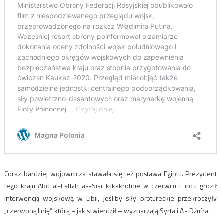
Coraz bardziej wojownicza stawała się też postawa Egiptu. Prezydent
tego kraju Abd al-Fattah as-Sisi kilkakrotnie w czerwcu i lipcu groził
interwencją wojskową w Libii, jeśliby siły protureckie przekroczyły
„czerwoną linię”, którą – jak stwierdził – wyznaczają Syrta i Al- Dżufra.