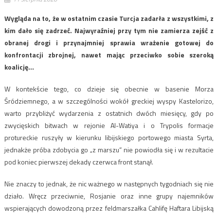
Wygląda na to, że w ostatnim czasie Turcja zadarła z wszystkimi, z
kim dało się zadrzeć. Najwyraźniej przy tym nie zamierza zejść z
obranej drogi i przynajmniej sprawia wrażenie gotowej do
konfrontacji zbrojnej, nawet mając przeciwko sobie szeroką
koalicję…
W kontekście tego, co dzieje się obecnie w basenie Morza
Śródziemnego, a w szczególności wokół greckiej wyspy Kastelorizo,
warto przybliżyć wydarzenia z ostatnich dwóch miesięcy, gdy po
zwycięskich bitwach w rejonie Al-Watiya i o Trypolis formacje
protureckie ruszyły w kierunku libijskiego portowego miasta Syrta,
jednakże próba zdobycia go „z marszu” nie powiodła się i w rezultacie
pod koniec pierwszej dekady czerwca front stanął.
Nie znaczy to jednak, że nic ważnego w następnych tygodniach się nie
działo. Wręcz przeciwnie, Rosjanie oraz inne grupy najemników
wspierających dowodzoną przez feldmarszałka Cahlifę Haftara Libijską