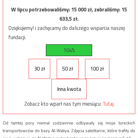
W lipcu potrzebowaliśmy:
15 000
zł, zebraliśmy:
15
633,5
zł.
Dziękujemy! i zachęcamy do dalszego wsparcia naszej
fundacji.
104%
30 zł
50 zł
100 zł
Inna kwota
Zobacz kto wparł nas tym miesiącu:
Tutaj
Od tamtej pory niemal codziennie odbywały się misje tureckich
transportowców do bazy Al-Watiya. Zdjęcia satelitarne, które trafiły do