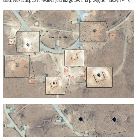
sieci, wskazują, że Al-Watiya jest już gotowa na przyjęcie maszyn F-16.