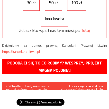
30 zł
50 zł
100 zł
Inna kwota
Zobacz kto wparł nas tym miesiącu:
Tutaj
Dziękujemy za pomoc prawną Kancelarii Prawnej Litwin:
https://kancelaria-litwin.pl
PODOBA CI SIĘ TO CO ROBIMY? WESPRZYJ PROJEKT
MAGNA POLONIA!
Nawigacja
W Portland biały mężczyzna
Coraz częstsze ataki na
chrześcijańskie miejsca kultu
pchnął nożem czarnego, ale
w USA
wpisu
protestów lewicy i BLM raczej
nie będzie