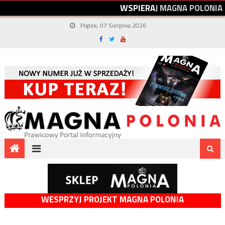
W
S
P
I
E
R
A
J
M
A
G
N
A
P
O
L
O
N
I
A
Piątek, 07 Sierpnia 2026
WESPRZYJ PROJEKT MAGNA POLONIA