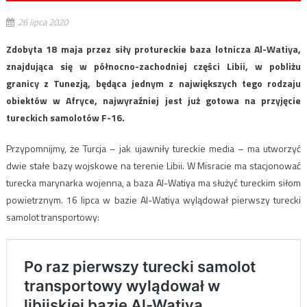
26 lipca 2020
Zdobyta 18 maja przez siły protureckie baza lotnicza Al-Watiya,
znajdująca się w północno-zachodniej części Libii, w pobliżu
granicy z Tunezją, będąca jednym z największych tego rodzaju
obiektów w Afryce, najwyraźniej jest już gotowa na przyjęcie
tureckich samolotów F-16.
Przypomnijmy, że Turcja – jak ujawniły tureckie media – ma utworzyć
dwie stałe bazy wojskowe na terenie Libii. W Misracie ma stacjonować
turecka marynarka wojenna, a baza Al-Watiya ma służyć tureckim siłom
powietrznym. 16 lipca w bazie Al-Watiya wylądował pierwszy turecki
samolot transportowy: