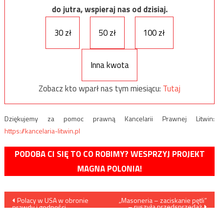
do jutra, wspieraj nas od dzisiaj.
30 zł
50 zł
100 zł
Inna kwota
Zobacz kto wparł nas tym miesiącu:
Tutaj
Dziękujemy za pomoc prawną Kancelarii Prawnej Litwin:
https://kancelaria-litwin.pl
PODOBA CI SIĘ TO CO ROBIMY? WESPRZYJ PROJEKT
MAGNA POLONIA!
Nawigacja
Polacy w USA w obronie
„Masoneria – zaciskanie pętli”
– ruszyła przedsprzedaż
prawdy i godności
/fotoreportaż/