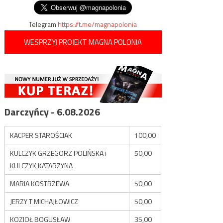
wpisu
Telegram
https://t.me/magnapolonia
WESPRZYJ PROJEKT MAGNA POLONIA
Darczyńcy - 6.08.2026
KACPER STAROŚCIAK
100,00
KULCZYK GRZEGORZ POLIŃSKA i
50,00
KULCZYK KATARZYNA
MARIA KOSTRZEWA
50,00
JERZY T MICHAJŁOWICZ
50,00
KOZIOŁ BOGUSŁAW
35,00