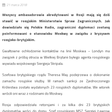
21 marca 2018
Wszyscy ambasadorowie akredytowani w Rosji mają się dziś
stawić w rosyjskim Ministerstwie Spraw Zagranicznych. Jak
dowiedziało się Polskie Radio, zagraniczni dyplomaci zostaną
poinformowani o stanowisku Moskwy w związku z kryzysem
rosyjsko-brytyjskim.
Gwałtowne ochłodzenie kontaktów na linii Moskwa – Londyn ma
związek z próbą otrucia w Wielkiej Brytanii byłego agenta rosyjskiego
wywiadu wojskowego Siergieja Skripala.
Szefowa brytyjskiego rządu Theresa May podejrzewa o dokonanie
zamachu rosyjskie służby. W ramach sankcji ze Zjednoczonego
Królestwa zostało wydalonych 23 rosyjskich dyplomatów. We wtorek
wrócili oni wraz z rodzinami do Moskwy.
Rosja odpowiedziała retorsjami i za kilka dni 23 brytyjskich
dyplomatów wróci do domu. Szef rosyjskiego MSZ Siergiej Ławrow