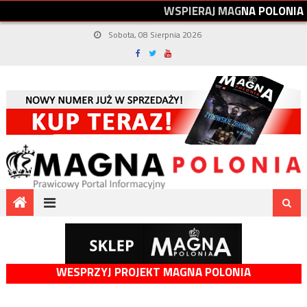
W
S
P
I
E
R
A
J
M
A
G
N
A
P
O
L
O
N
I
A
Sobota, 08 Sierpnia 2026
WESPRZYJ PROJEKT MAGNA POLONIA