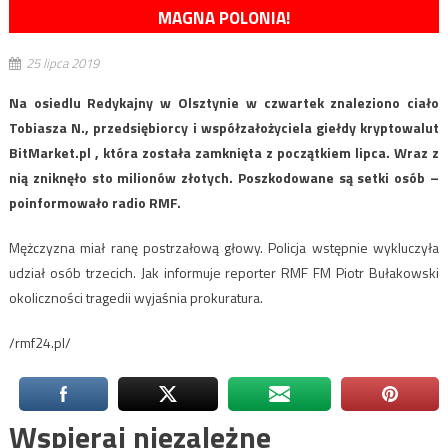
MAGNA POLONIA!
25 lipca 2019
Na osiedlu Redykajny w Olsztynie w czwartek znaleziono ciało
Tobiasza N., przedsiębiorcy i współzałożyciela giełdy kryptowalut
BitMarket.pl , która została zamknięta z początkiem lipca. Wraz z
nią zniknęło sto milionów złotych. Poszkodowane są setki osób –
poinformowało radio RMF.
Mężczyzna miał ranę postrzałową głowy. Policja wstępnie wykluczyła
udział osób trzecich. Jak informuje reporter RMF FM Piotr Bułakowski
okoliczności tragedii wyjaśnia prokuratura.
/rmf24.pl/
Wspieraj niezależne