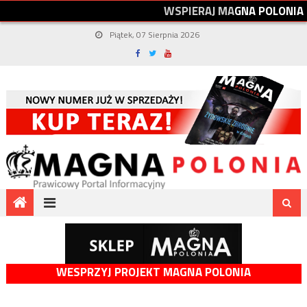
W
S
P
I
E
R
A
J
M
A
G
N
A
P
O
L
O
N
I
A
Piątek, 07 Sierpnia 2026
WESPRZYJ PROJEKT MAGNA POLONIA