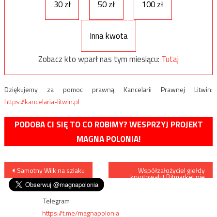
30 zł
50 zł
100 zł
Inna kwota
Zobacz kto wparł nas tym miesiącu:
Tutaj
Dziękujemy za pomoc prawną Kancelarii Prawnej Litwin:
https://kancelaria-litwin.pl
PODOBA CI SIĘ TO CO ROBIMY? WESPRZYJ PROJEKT
MAGNA POLONIA!
Nawigacja
Samotny Wilk na szlaku
Współzałożyciel giełdy
kryptowalut Bitmarket nie
żyje, znaleziono go z raną
wpisu
postrzałową głowy
Telegram
https://t.me/magnapolonia