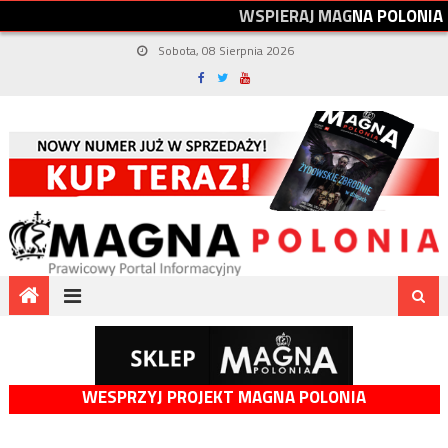
W
S
P
I
E
R
A
J
M
A
G
N
A
P
O
L
O
N
I
A
Sobota, 08 Sierpnia 2026
WESPRZYJ PROJEKT MAGNA POLONIA