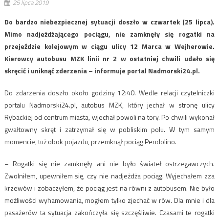
25 lipca 2019
Do bardzo niebezpiecznej sytuacji doszło w czwartek (25 lipca).
Mimo nadjeżdżającego pociągu, nie zamknęły się rogatki na
przejeździe kolejowym w ciągu ulicy 12 Marca w Wejherowie.
Kierowcy autobusu MZK linii nr 2 w ostatniej chwili udało się
skręcić i uniknąć zderzenia – informuje portal Nadmorski24.pl.
Do zdarzenia doszło około godziny 12:40. Wedle relacji czytelniczki
portalu Nadmorski24.pl, autobus MZK, który jechał w stronę ulicy
Rybackiej od centrum miasta, wjechał powoli na tory. Po chwili wykonał
gwałtowny skręt i zatrzymał się w pobliskim polu. W tym samym
momencie, tuż obok pojazdu, przemknął pociąg Pendolino.
– Rogatki się nie zamknęły ani nie było świateł ostrzegawczych.
Zwolniłem, upewniłem się, czy nie nadjeżdża pociąg. Wyjechałem zza
krzewów i zobaczyłem, że pociąg jest na równi z autobusem. Nie było
możliwości wyhamowania, mogłem tylko zjechać w rów. Dla mnie i dla
pasażerów ta sytuacja zakończyła się szczęśliwie. Czasami te rogatki