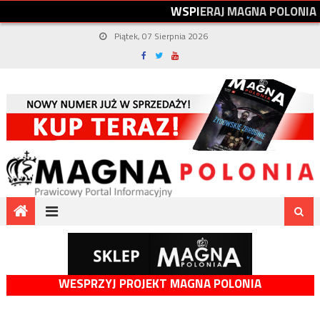
W
S
P
I
E
R
A
J
M
A
G
N
A
P
O
L
O
N
I
A
Piątek, 07 Sierpnia 2026
WESPRZYJ PROJEKT MAGNA POLONIA