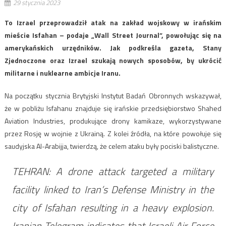
29 stycznia 2023
​To Izrael przeprowadził atak na zakład wojskowy w irańskim
mieście Isfahan – podaje „Wall Street Journal”, powołując się na
amerykańskich urzędników. Jak podkreśla gazeta, Stany
Zjednoczone oraz Izrael szukają nowych sposobów, by ukrócić
militarne i nuklearne ambicje Iranu.
Na początku stycznia Brytyjski Instytut Badań Obronnych wskazywał,
że w pobliżu Isfahanu znajduje się irańskie przedsiębiorstwo Shahed
Aviation Industries, produkujące drony kamikaze, wykorzystywane
przez Rosję w wojnie z Ukrainą. Z kolei źródła, na które powołuje się
saudyjska Al-Arabijja, twierdzą, że celem ataku były pociski balistyczne.
TEHRAN: A drone attack targeted a military
facility linked to Iran’s Defense Ministry in the
city of Isfahan resulting in a heavy explosion.
Iranian Telegram indicates that Israeli Air Force