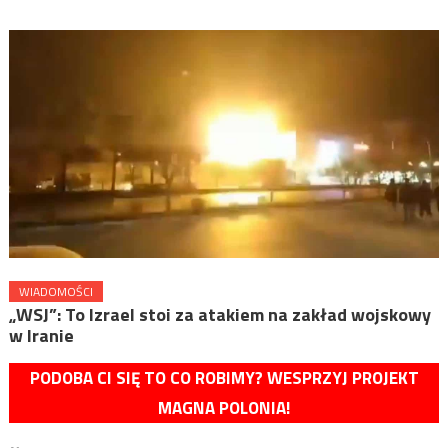
WIADOMOŚCI
„WSJ”: To Izrael stoi za atakiem na zakład wojskowy
w Iranie
PODOBA CI SIĘ TO CO ROBIMY? WESPRZYJ PROJEKT
MAGNA POLONIA!