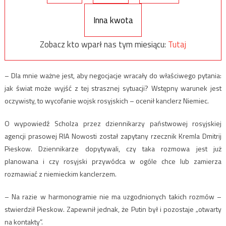
Inna kwota
Zobacz kto wparł nas tym miesiącu:
Tutaj
– Dla mnie ważne jest, aby negocjacje wracały do właściwego pytania:
jak świat może wyjść z tej strasznej sytuacji? Wstępny warunek jest
oczywisty, to wycofanie wojsk rosyjskich – ocenił kanclerz Niemiec.
O wypowiedź Scholza przez dziennikarzy państwowej rosyjskiej
agencji prasowej RIA Nowosti został zapytany rzecznik Kremla Dmitrij
Pieskow. Dziennikarze dopytywali, czy taka rozmowa jest już
planowana i czy rosyjski przywódca w ogóle chce lub zamierza
rozmawiać z niemieckim kanclerzem.
– Na razie w harmonogramie nie ma uzgodnionych takich rozmów –
stwierdził Pieskow. Zapewnił jednak, że Putin był i pozostaje „otwarty
na kontakty”.