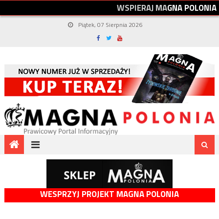
W
S
P
I
E
R
A
J
M
A
G
N
A
P
O
L
O
N
I
A
Piątek, 07 Sierpnia 2026
WESPRZYJ PROJEKT MAGNA POLONIA