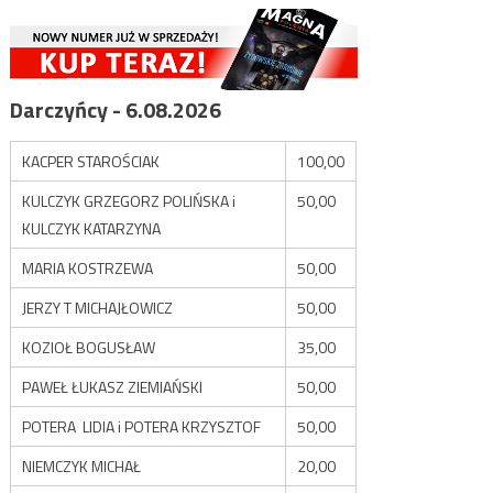
Darczyńcy - 6.08.2026
KACPER STAROŚCIAK
100,00
KULCZYK GRZEGORZ POLIŃSKA i
50,00
KULCZYK KATARZYNA
MARIA KOSTRZEWA
50,00
JERZY T MICHAJŁOWICZ
50,00
KOZIOŁ BOGUSŁAW
35,00
PAWEŁ ŁUKASZ ZIEMIAŃSKI
50,00
POTERA LIDIA i POTERA KRZYSZTOF
50,00
NIEMCZYK MICHAŁ
20,00