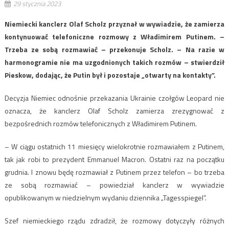
29 stycznia 2023
Niemiecki kanclerz Olaf Scholz przyznał w wywiadzie, że zamierza
kontynuować telefoniczne rozmowy z Władimirem Putinem. –
Trzeba ze sobą rozmawiać – przekonuje Scholz. – Na razie w
harmonogramie nie ma uzgodnionych takich rozmów – stwierdził
Pieskow, dodając, że Putin był i pozostaje „otwarty na kontakty”.
Decyzja Niemiec odnośnie przekazania Ukrainie czołgów Leopard nie
oznacza, że kanclerz Olaf Scholz zamierza zrezygnować z
bezpośrednich rozmów telefonicznych z Władimirem Putinem.
– W ciągu ostatnich 11 miesięcy wielokrotnie rozmawiałem z Putinem,
tak jak robi to prezydent Emmanuel Macron. Ostatni raz na początku
grudnia. I znowu będę rozmawiał z Putinem przez telefon – bo trzeba
ze sobą rozmawiać – powiedział kanclerz w wywiadzie
opublikowanym w niedzielnym wydaniu dziennika „Tagesspiegel”.
Szef niemieckiego rządu zdradził, że rozmowy dotyczyły różnych