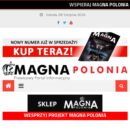
W
S
P
I
E
R
A
J
M
A
G
N
A
P
O
L
O
N
I
A
Sobota, 08 Sierpnia 2026
WESPRZYJ PROJEKT MAGNA POLONIA