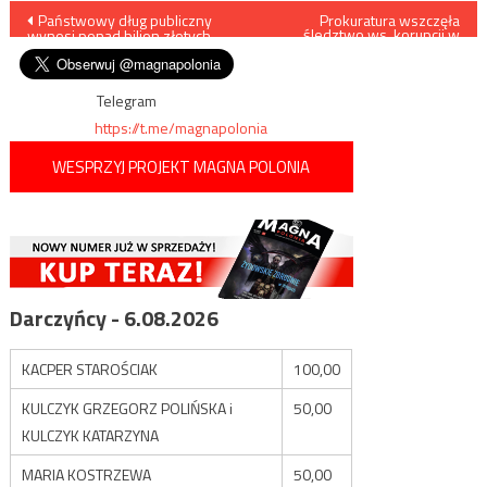
Nawigacja
Państwowy dług publiczny
Prokuratura wszczęła
śledztwo ws. korupcji w
wynosi ponad bilion złotych
Szpitalu Szczecin-Zdunowo w
wpisu
okresie, kiedy dyrektorem
placówki był prof. Tomasz
Grodzki,
Telegram
https://t.me/magnapolonia
WESPRZYJ PROJEKT MAGNA POLONIA
Darczyńcy - 6.08.2026
KACPER STAROŚCIAK
100,00
KULCZYK GRZEGORZ POLIŃSKA i
50,00
KULCZYK KATARZYNA
MARIA KOSTRZEWA
50,00