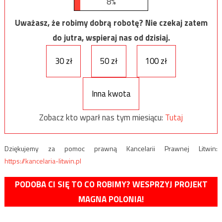
8%
Uważasz, że robimy dobrą robotę? Nie czekaj zatem
do jutra, wspieraj nas od dzisiaj.
30 zł
50 zł
100 zł
Inna kwota
Zobacz kto wparł nas tym miesiącu:
Tutaj
Dziękujemy za pomoc prawną Kancelarii Prawnej Litwin:
https://kancelaria-litwin.pl
PODOBA CI SIĘ TO CO ROBIMY? WESPRZYJ PROJEKT
MAGNA POLONIA!