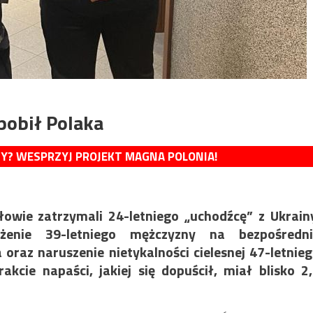
pobił Polaka
MY? WESPRZYJ PROJEKT MAGNA POLONIA!
owie zatrzymali 24-letniego „uchodźcę” z Ukrain
żenie 39-letniego mężczyzny na bezpośredni
 oraz naruszenie nietykalności cielesnej 47-letnie
cie napaści, jakiej się dopuścił, miał blisko 2