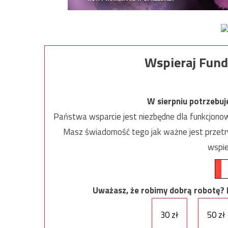
Wspieraj Fund
W sierpniu potrzebu
Państwa wsparcie jest niezbędne dla funkcjonow
Masz świadomość tego jak ważne jest przetrw
wspie
Uważasz, że robimy dobrą robotę? Ni
30 zł
50 zł