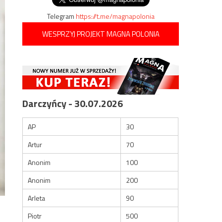
Telegram
https://t.me/magnapolonia
WESPRZYJ PROJEKT MAGNA POLONIA
Darczyńcy - 30.07.2026
AP
30
Artur
70
Anonim
100
Anonim
200
Arleta
90
Piotr
500