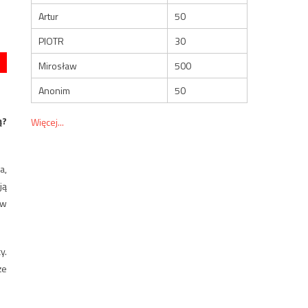
Artur
50
PIOTR
30
Mirosław
500
Anonim
50
ą?
Więcej...
a,
ją
 w
y.
że