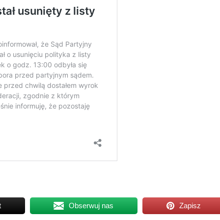
t
Obserwuj nas
Zapisz