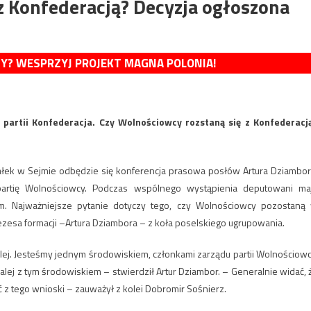
z Konfederacją? Decyzja ogłoszona
MY? WESPRZYJ PROJEKT MAGNA POLONIA!
w partii Konfederacja. Czy Wolnościowcy rozstaną się z Konfederacj
ziałek w Sejmie odbędzie się konferencja prasowa posłów Artura Dziambor
partię Wolnościowcy. Podczas wspólnego wystąpienia deputowani ma
ym. Najważniejsze pytanie dotyczy tego, czy Wolnościowcy pozostaną
ezesa formacji –Artura Dziambora – z koła poselskiego ugrupowania.
dalej. Jesteśmy jednym środowiskiem, członkami zarządu partii Wolnościowc
lej z tym środowiskiem – stwierdził Artur Dziambor. – Generalnie widać, 
ć z tego wnioski – zauważył z kolei Dobromir Sośnierz.