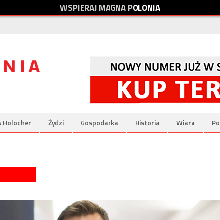
W
S
P
I
E
R
A
J
M
A
G
N
A
P
O
L
O
N
I
A
& Holocher
Żydzi
Gospodarka
Historia
Wiara
Po