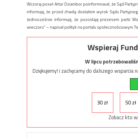
Wczoraj poseł Artur Dziambor poinformował, że Sąd Partyjny
informuję, że przed chwilą dostałem wyrok Sądu Partyjnego
Jednocześnie informuję, że pozostaję prezesem partii W
wieczoru” – napisał polityk na portalu społecznościowym Twi
Wspieraj Fund
W lipcu potrzebowaliś
Dziękujemy! i zachęcamy do dalszego wsparcia na
30 zł
50 zł
Zobacz kto w