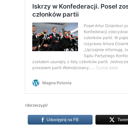
/dorzeczy.pl/
Udostępnij na FB
Twee