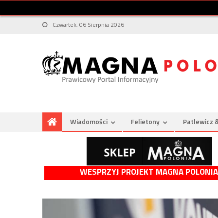
Czwartek, 06 Sierpnia 2026
Wiadomości
Felietony
Patlewicz 
WESPRZYJ PROJEKT MAGNA POLONIA