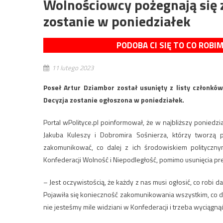
Wolnościowcy pożegnają się 
zostanie w poniedziałek
PODOBA CI SIĘ TO CO ROBI
11 lutego 2023
Poseł Artur Dziambor został usunięty z listy członkó
Decyzja zostanie ogłoszona w poniedziałek.
Portal wPolityce.pl poinformował, że w najbliższy ponied
Jakuba Kuleszy i Dobromira Sośnierza, którzy tworzą 
zakomunikować, co dalej z ich środowiskiem polityczn
Konfederacji Wolność i Niepodległość, pomimo usunięcia pr
– Jest oczywistością, że każdy z nas musi ogłosić, co robi 
Pojawiła się konieczność zakomunikowania wszystkim, co da
nie jesteśmy mile widziani w Konfederacji i trzeba wyciągną