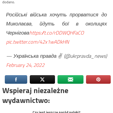
dodano.
Російські війська хочуть прорватися до
Миколаєва, йдуть бої в околицях
Чернігова
https://t.co/rDDWQHFaCO
pic.twitter.com/42x1wADkHN
— Українська правда ✌️ (@ukrpravda_news)
February 24, 2022
Wspieraj niezależne
wydawnictwo:
Czy jest jeszcze naród polski?