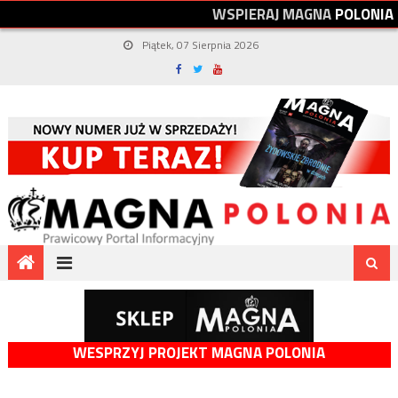
W
S
P
I
E
R
A
J
M
A
G
N
A
P
O
L
O
N
I
A
Piątek, 07 Sierpnia 2026
WESPRZYJ PROJEKT MAGNA POLONIA