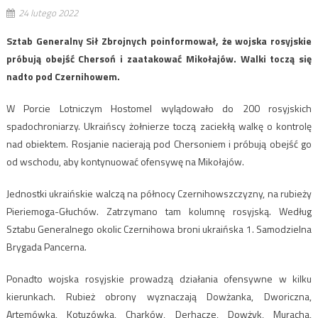
24 lutego 2022
Sztab Generalny Sił Zbrojnych poinformował, że wojska rosyjskie
próbują obejść Chersoń i zaatakować Mikołajów. Walki toczą się
nadto pod Czernihowem.
W Porcie Lotniczym Hostomel wylądowało do 200 rosyjskich
spadochroniarzy. Ukraińscy żołnierze toczą zaciekłą walkę o kontrolę
nad obiektem. Rosjanie nacierają pod Chersoniem i próbują obejść go
od wschodu, aby kontynuować ofensywę na Mikołajów.
Jednostki ukraińskie walczą na północy Czernihowszczyzny, na rubieży
Pieriemoga-Głuchów. Zatrzymano tam kolumnę rosyjską. Według
Sztabu Generalnego okolic Czernihowa broni ukraińska 1. Samodzielna
Brygada Pancerna.
Ponadto wojska rosyjskie prowadzą działania ofensywne w kilku
kierunkach. Rubież obrony wyznaczają Dowżanka, Dworiczna,
Artemówka, Kotuzówka, Charków, Derhacze, Dowżyk, Muracha,