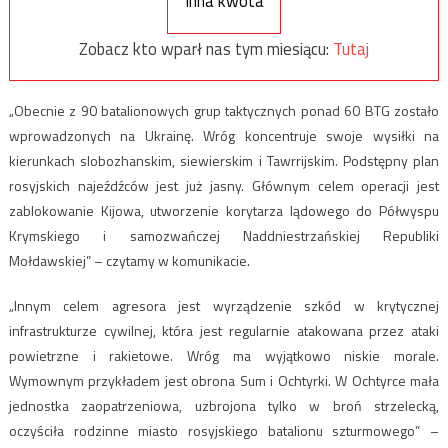
Inna kwota
Zobacz kto wparł nas tym miesiącu:
Tutaj
„Obecnie z 90 batalionowych grup taktycznych ponad 60 BTG zostało
wprowadzonych na Ukrainę. Wróg koncentruje swoje wysiłki na
kierunkach slobozhanskim, siewierskim i Tawrrijskim. Podstępny plan
rosyjskich najeźdźców jest już jasny. Głównym celem operacji jest
zablokowanie Kijowa, utworzenie korytarza lądowego do Półwyspu
Krymskiego i samozwańczej Naddniestrzańskiej Republiki
Mołdawskiej” – czytamy w komunikacie.
„Innym celem agresora jest wyrządzenie szkód w krytycznej
infrastrukturze cywilnej, która jest regularnie atakowana przez ataki
powietrzne i rakietowe. Wróg ma wyjątkowo niskie morale.
Wymownym przykładem jest obrona Sum i Ochtyrki. W Ochtyrce mała
jednostka zaopatrzeniowa, uzbrojona tylko w broń strzelecką,
oczyściła rodzinne miasto rosyjskiego batalionu szturmowego” –