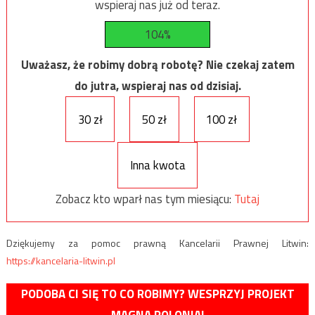
wspieraj nas już od teraz.
104%
Uważasz, że robimy dobrą robotę? Nie czekaj zatem
do jutra, wspieraj nas od dzisiaj.
30 zł
50 zł
100 zł
Inna kwota
Zobacz kto wparł nas tym miesiącu:
Tutaj
Dziękujemy za pomoc prawną Kancelarii Prawnej Litwin:
https://kancelaria-litwin.pl
PODOBA CI SIĘ TO CO ROBIMY? WESPRZYJ PROJEKT
MAGNA POLONIA!