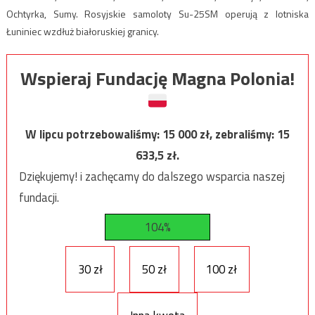
Ochtyrka, Sumy. Rosyjskie samoloty Su-25SM operują z lotniska
Łuniniec wzdłuż białoruskiej granicy.
Wspieraj Fundację Magna Polonia!
W lipcu potrzebowaliśmy:
15 000
zł, zebraliśmy:
15
633,5
zł.
Dziękujemy! i zachęcamy do dalszego wsparcia naszej
fundacji.
104%
30 zł
50 zł
100 zł