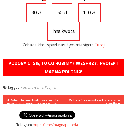
30 zł
50 zł
100 zł
Inna kwota
Zobacz kto wparł nas tym miesiącu:
Tutaj
PODOBA CI SIĘ TO CO ROBIMY? WESPRZYJ PROJEKT
MAGNA POLONIA!
Tagged
Rosja
,
ukraina
,
Wojna
Nawigacja
Kalendarium historyczne: 27
Antoni Ciszewski – Darowane
chwile
lipca 1941 roku – pogrom we
wpisu
Lwowie
Telegram
https://t.me/magnapolonia