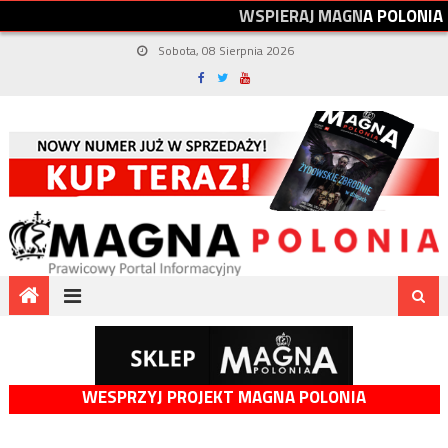
W
S
P
I
E
R
A
J
M
A
G
N
A
P
O
L
O
N
I
A
Sobota, 08 Sierpnia 2026
WESPRZYJ PROJEKT MAGNA POLONIA