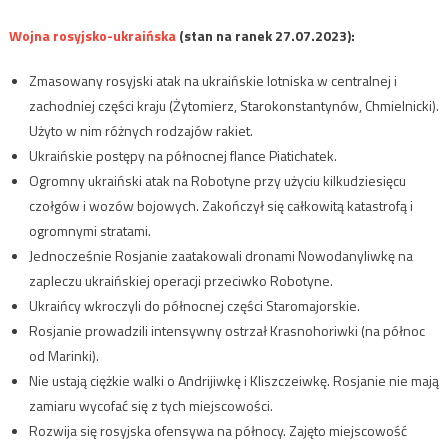
Wojna rosyjsko-ukraińska
(stan na ranek 27.07.2023):
Zmasowany rosyjski atak na ukraińskie lotniska w centralnej i
zachodniej części kraju (Żytomierz, Starokonstantynów, Chmielnicki).
Użyto w nim różnych rodzajów rakiet.
Ukraińskie postępy na północnej flance Piatichatek.
Ogromny ukraiński atak na Robotyne przy użyciu kilkudziesięcu
czołgów i wozów bojowych. Zakończył się całkowitą katastrofą i
ogromnymi stratami.
Jednocześnie Rosjanie zaatakowali dronami Nowodanyliwkę na
zapleczu ukraińskiej operacji przeciwko Robotyne.
Ukraińcy wkroczyli do północnej części Staromajorskie.
Rosjanie prowadzili intensywny ostrzał Krasnohoriwki (na północ
od Marinki).
Nie ustają ciężkie walki o Andrijiwkę i Kliszczeiwkę. Rosjanie nie mają
zamiaru wycofać się z tych miejscowości.
Rozwija się rosyjska ofensywa na północy. Zajęto miejscowość