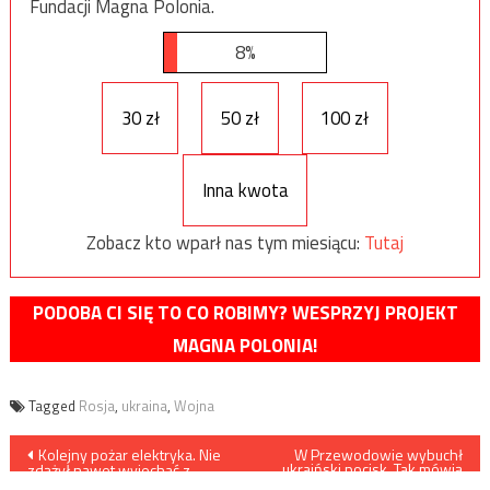
Fundacji Magna Polonia.
8%
30 zł
50 zł
100 zł
Inna kwota
Zobacz kto wparł nas tym miesiącu:
Tutaj
PODOBA CI SIĘ TO CO ROBIMY? WESPRZYJ PROJEKT
MAGNA POLONIA!
Tagged
Rosja
,
ukraina
,
Wojna
Nawigacja
Kolejny pożar elektryka. Nie
W Przewodowie wybuchł
ukraiński pocisk. Tak mówią
zdążył nawet wyjechać z
wyniki śledztwa
salonu