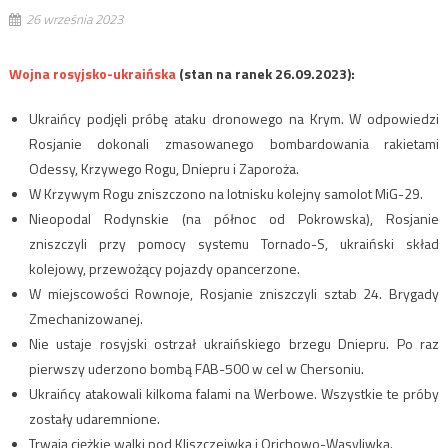
26 września 2023
Wojna rosyjsko-ukraińska
(stan na ranek 26.09.2023):
Ukraińcy podjęli próbę ataku dronowego na Krym. W odpowiedzi
Rosjanie dokonali zmasowanego bombardowania rakietami
Odessy, Krzywego Rogu, Dniepru i Zaporoża.
W Krzywym Rogu zniszczono na lotnisku kolejny samolot MiG-29.
Nieopodal Rodynskie (na północ od Pokrowska), Rosjanie
zniszczyli przy pomocy systemu Tornado-S, ukraiński skład
kolejowy, przewożący pojazdy opancerzone.
W miejscowości Rownoje, Rosjanie zniszczyli sztab 24. Brygady
Zmechanizowanej.
Nie ustaje rosyjski ostrzał ukraińskiego brzegu Dniepru. Po raz
pierwszy uderzono bombą FAB-500 w cel w Chersoniu.
Ukraińcy atakowali kilkoma falami na Werbowe. Wszystkie te próby
zostały udaremnione.
Trwają ciężkie walki pod Kliszczeiwką i Orichowo-Wasyliwką.