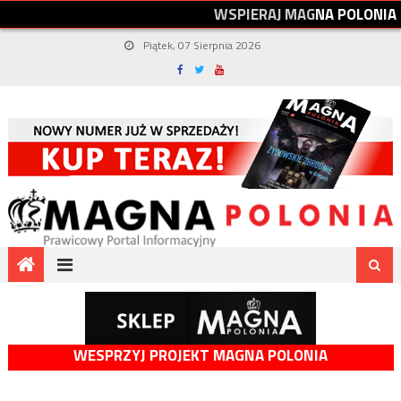
W
S
P
I
E
R
A
J
M
A
G
N
A
P
O
L
O
N
I
A
Piątek, 07 Sierpnia 2026
WESPRZYJ PROJEKT MAGNA POLONIA