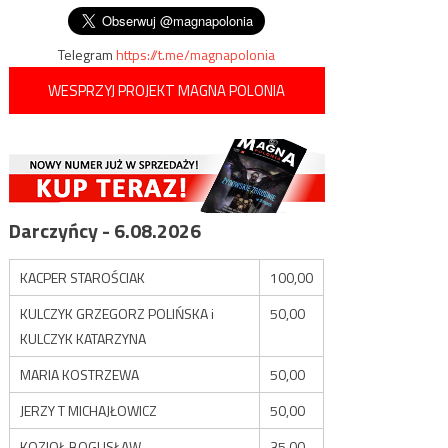
wpisu
Telegram
https://t.me/magnapolonia
WESPRZYJ PROJEKT MAGNA POLONIA
Darczyńcy - 6.08.2026
KACPER STAROŚCIAK
100,00
KULCZYK GRZEGORZ POLIŃSKA i
50,00
KULCZYK KATARZYNA
MARIA KOSTRZEWA
50,00
JERZY T MICHAJŁOWICZ
50,00
KOZIOŁ BOGUSŁAW
35,00