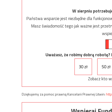
W sierpniu potrzebu
Państwa wsparcie jest niezbędne dla funkcjonow
Masz świadomość tego jak ważne jest przetrw
wspie
Uważasz, że robimy dobrą robotę? Ni
30 zł
50 zł
Zobacz kto w
Dziękujemy za pomoc prawną Kancelarii Prawnej Litwin:
http
Wspieraj Fund