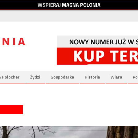
W
S
P
I
E
R
A
J
M
A
G
N
A
P
O
L
O
N
I
A
& Holocher
Żydzi
Gospodarka
Historia
Wiara
Po