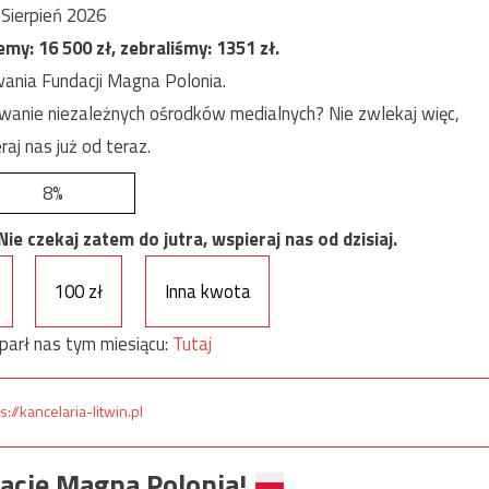
Sierpień 2026
jemy:
16 500
zł, zebraliśmy:
1351
zł.
ania Fundacji Magna Polonia.
anie niezależnych ośrodków medialnych? Nie zwlekaj więc,
raj nas już od teraz.
8%
e czekaj zatem do jutra, wspieraj nas od dzisiaj.
100 zł
Inna kwota
parł nas tym miesiącu:
Tutaj
s://kancelaria-litwin.pl
ację Magna Polonia!