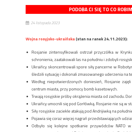
PODOBA CI SIĘ TO CO ROBI
24 listopada 2023
Wojna rosyjsko-ukraińska
(stan na ranek 24.11.2023):
Rosjanie zintensyfikowali ostrzał przyczółka w Krynk
schronienia, zaatakowali las na południu i zdobyli rosyjs
Ukraińcy skoncentrowali spore siły pancerne w Robotyn
śledzili sytuację i dokonali zmasowanego uderzenia na te
Według niepotwierdzonych doniesień, Rosjanie zajęli
centrum miasta, przy pomocy bomb kasetowych.
Trwają rosyjskie próby okrążenia miasta od zachodu. Don
Ukraińcy umocnili się pod Gorłówką. Rosjanie nie są w st
Siły rosyjskie zaciekle atakują pod Andrijiwką na połudn
Pojawia się coraz więcej nagrań przedstawiających udział 
Odbyło się kolejne spotkanie przywódców NATO w 