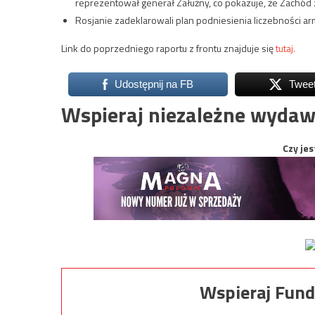
reprezentował generał Załużny, co pokazuje, że Zachód 
Rosjanie zadeklarowali plan podniesienia liczebności arm
Link do poprzedniego raportu z frontu znajduje się
tutaj.
Udostępnij na FB
Twee
Wspieraj niezależne wydaw
Czy jes
Wspieraj Fund