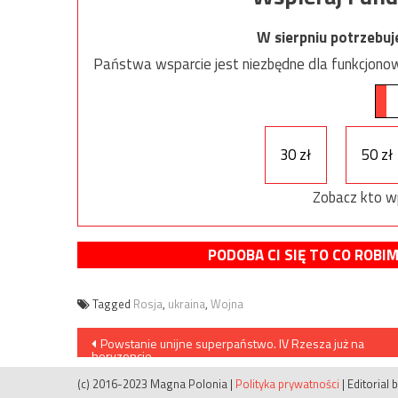
W sierpniu potrzebu
Państwa wsparcie jest niezbędne dla funkcjonow
30 zł
50 zł
Zobacz kto w
PODOBA CI SIĘ TO CO ROBI
Tagged
Rosja
,
ukraina
,
Wojna
Nawigacja
Powstanie unijne superpaństwo. IV Rzesza już na
horyzoncie
wpisu
(c) 2016-2023 Magna Polonia
|
Polityka prywatności
|
Editorial 