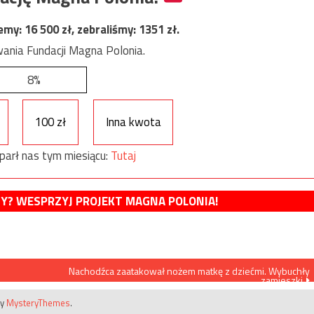
jemy:
16 500
zł, zebraliśmy:
1351
zł.
ania Fundacji Magna Polonia.
8%
100 zł
Inna kwota
parł nas tym miesiącu:
Tutaj
MY? WESPRZYJ PROJEKT MAGNA POLONIA!
Nachodźca zaatakował nożem matkę z dziećmi. Wybuchły
zamieszki
by
MysteryThemes
.