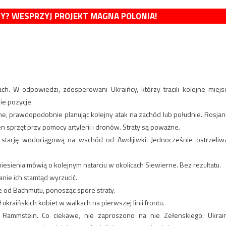
MY? WESPRZYJ PROJEKT MAGNA POLONIA!
ach. W odpowiedzi, zdesperowani Ukraińcy, którzy tracili kolejne miejs
kie pozycje.
e, prawdopodobnie planując kolejny atak na zachód lub południe. Rosjan
n sprzęt przy pomocy artylerii i dronów. Straty są poważne.
 stację wodociągową na wschód od Awdijiwki. Jednocześnie ostrzeliwa
iesienia mówią o kolejnym natarciu w okolicach Siewierne. Bez rezultatu.
anie ich stamtąd wyrzucić.
ie od Bachmutu, ponosząc spore straty.
ukraińskich kobiet w walkach na pierwszej linii frontu.
Rammstein. Co ciekawe, nie zaproszono na nie Zełenskiego. Ukrai