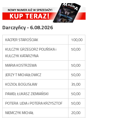
Darczyńcy - 6.08.2026
KACPER STAROŚCIAK
100,00
KULCZYK GRZEGORZ POLIŃSKA i
50,00
KULCZYK KATARZYNA
MARIA KOSTRZEWA
50,00
JERZY T MICHAJŁOWICZ
50,00
KOZIOŁ BOGUSŁAW
35,00
PAWEŁ ŁUKASZ ZIEMIAŃSKI
50,00
POTERA LIDIA i POTERA KRZYSZTOF
50,00
NIEMCZYK MICHAŁ
20,00