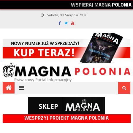
W
S
P
I
E
R
A
J
M
A
G
N
A
P
O
L
O
N
I
A
Sobota, 08 Sierpnia 2026
WESPRZYJ PROJEKT MAGNA POLONIA