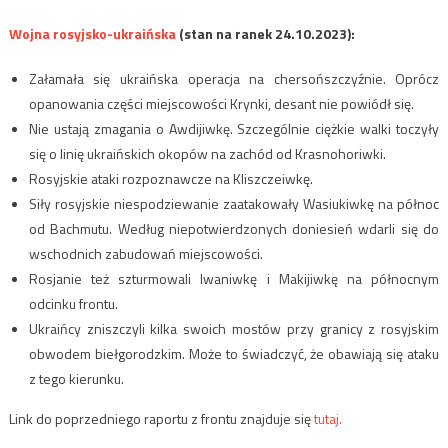
Wojna rosyjsko-ukraińska
(stan na ranek 24.10.2023):
Załamała się ukraińska operacja na chersońszczyźnie. Oprócz
opanowania części miejscowości Krynki, desant nie powiódł się.
Nie ustają zmagania o Awdijiwkę. Szczególnie ciężkie walki toczyły
się o linię ukraińskich okopów na zachód od Krasnohoriwki.
Rosyjskie ataki rozpoznawcze na Kliszczeiwkę.
Siły rosyjskie niespodziewanie zaatakowały Wasiukiwkę na północ
od Bachmutu. Według niepotwierdzonych doniesień wdarli się do
wschodnich zabudowań miejscowości.
Rosjanie też szturmowali Iwaniwkę i Makijiwkę na północnym
odcinku frontu.
Ukraińcy zniszczyli kilka swoich mostów przy granicy z rosyjskim
obwodem biełgorodzkim. Może to świadczyć, że obawiają się ataku
z tego kierunku.
Link do poprzedniego raportu z frontu znajduje się
tutaj.