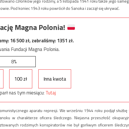
sztowano członków jego rodziny, a 5 listopada 1941 roku także jego sameg
owie. Pod koniec 1943 roku powrócił do Sanoka i zaczął się ukrywać.
ację Magna Polonia!
jemy:
16 500
zł, zebraliśmy:
1351
zł.
ania Fundacji Magna Polonia.
8%
100 zł
Inna kwota
parł nas tym miesiącu:
Tutaj
komunistycznego aparatu represji. We wrześniu 1944 roku podjął służbę
oku w charakterze oficera śledczego. Niejasna przeszłość okupacyj
ztowanych rodzimych konspiratorów nie był gorliwym oficerem śledczy