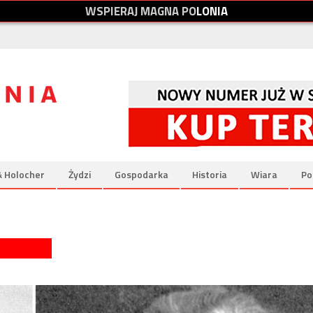
W
S
P
I
E
R
A
J
M
A
G
N
A
P
O
L
O
N
I
A
& Holocher
Żydzi
Gospodarka
Historia
Wiara
Po