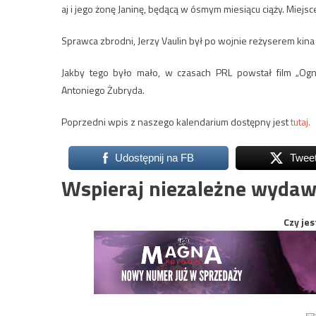
aj i jego żonę Janinę, będącą w ósmym miesiącu ciąży. Mie
Sprawca zbrodni, Jerzy Vaulin był po wojnie reżyserem kin
Jakby tego było mało, w czasach PRL powstał film „Ogn
Antoniego Żubryda.
Poprzedni wpis z naszego kalendarium dostępny jest
tutaj.
Udostępnij na FB
Twee
Wspieraj niezależne wydaw
Czy jes