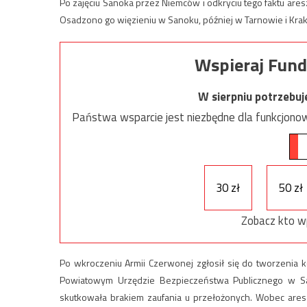
Po zajęciu Sanoka przez Niemców i odkryciu tego faktu are
Osadzono go więzieniu w Sanoku, później w Tarnowie i Krak
Wspieraj Fund
W sierpniu potrzebu
Państwa wsparcie jest niezbędne dla funkcjonow
30 zł
50 zł
Zobacz kto w
Po wkroczeniu Armii Czerwonej zgłosił się do tworzenia 
Powiatowym Urzędzie Bezpieczeństwa Publicznego w San
skutkowała brakiem zaufania u przełożonych. Wobec ares