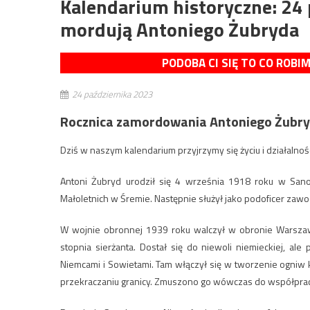
Kalendarium historyczne: 24
mordują Antoniego Żubryda
PODOBA CI SIĘ TO CO ROBI
24 października 2023
Rocznica zamordowania Antoniego Żubryda 
Dziś w naszym kalendarium przyjrzymy się życiu i działalnoś
Antoni Żubryd urodził się 4 września 1918 roku w Sano
Małoletnich w Śremie. Następnie służył jako podoficer za
W wojnie obronnej 1939 roku walczył w obronie Warsza
stopnia sierżanta. Dostał się do niewoli niemieckiej, al
Niemcami i Sowietami. Tam włączył się w tworzenie ogniw k
przekraczaniu granicy. Zmuszono go wówczas do współpracy