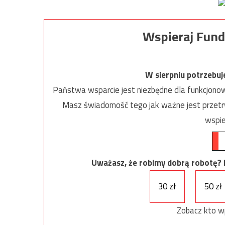
Wspieraj Fund
W sierpniu potrzebu
Państwa wsparcie jest niezbędne dla funkcjonow
Masz świadomość tego jak ważne jest przetrw
wspie
Uważasz, że robimy dobrą robotę? Ni
30 zł
50 zł
Zobacz kto w