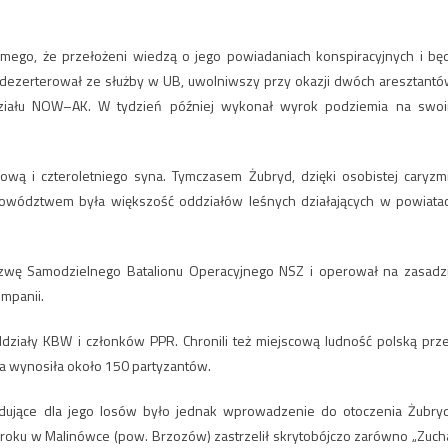
go, że przełożeni wiedzą o jego powiadaniach konspiracyjnych i bę
 zdezerterował ze służby w UB, uwolniwszy przy okazji dwóch aresztantó
działu NOW–AK. W tydzień później wykonał wyrok podziemia na swo
ową i czteroletniego syna. Tymczasem Żubryd, dzięki osobistej caryzm
 dowództwem była większość oddziałów leśnych działających w powiata
zwę Samodzielnego Batalionu Operacyjnego NSZ i operował na zasadz
mpanii.
oddziały KBW i członków PPR. Chronili też miejscową ludność polską prz
a wynosiła około 150 partyzantów.
ydujące dla jego losów było jednak wprowadzenie do otoczenia Żubry
6 roku w Malinówce (pow. Brzozów) zastrzelił skrytobójczo zarówno „Zuch