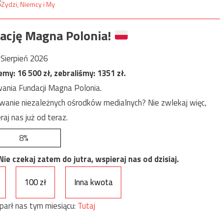
ację Magna Polonia!
Sierpień 2026
jemy:
16 500
zł, zebraliśmy:
1351
zł.
ania Fundacji Magna Polonia.
anie niezależnych ośrodków medialnych? Nie zwlekaj więc,
raj nas już od teraz.
8%
e czekaj zatem do jutra, wspieraj nas od dzisiaj.
100 zł
Inna kwota
parł nas tym miesiącu:
Tutaj