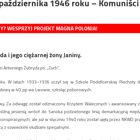
 października 1946 roku – Komuniści
MY? WESPRZYJ PROJEKT MAGNA POLONIA!
i jego ciężarnej żony Janiny.
ci Antoniego Żubryda ps. „Zuch”.
ku. W latach 1933–1936 uczył się w Szkole Podoficerskiej Piechoty d
wodowy w 40. pp we Lwowie, szkoląc poborowych.
wy. Za odwagę został odznaczony Krzyżem Walecznych i awansowany 
e późną jesienią wrócił do Sanoka podzielonego linią demarkacyjną międ
onspiracyjnych, ale już w styczniu 1940 roku został ujęty przez NKWD pr
 z sowieckimi służbami specjalnymi.