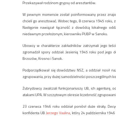
Przekazywał rodzinom grypsy od aresztantów.
W pewnym momencie został poinformowany przez znajome
chcieli go aresztować. Wobec tego, 8 czerwca 1945 roku,
Następnie nawiązał łączność z dowódcą lokalnego od
niedawnym przełożonym, kierowniku PUBP w Sanoku.
Ubowcy w charakterze zakładników zatrzymali jego teści
zgromadził spory oddział. Jesienią 1945 roku pod jego
Brzozów, Krosno i Sanok.
Podporządkował się dowództwu NSZ, a oddział nosił na
zgrupowania, przy dużej samodzielności poszczególnych ko
Żubrydowcy zwalczali funkcjonariuszy UB, ich agenturę, 
atakami UPA. W szczytowym okresie liczebność zgrupowani
23 czerwca 1946 roku oddział poniósł duże straty. Dec
konfidenta UB
Jerzego Vaulina
, który 24 października 194