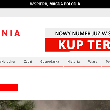
W
S
P
I
E
R
A
J
M
A
G
N
A
P
O
L
O
N
I
A
& Holocher
Żydzi
Gospodarka
Historia
Wiara
Po