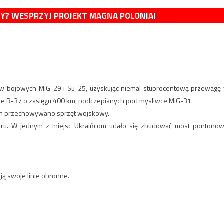
MY? WESPRZYJ PROJEKT MAGNA POLONIA!
tów bojowych MiG-29 i Su-25, uzyskując niemal stuprocentową przewagę
ze R-37 o zasięgu 400 km, podczepianych pod mysliwce MiG-31.
rym przechowywano sprzęt wojskowy.
iepru. W jednym z miejsc Ukraińcom udało się zbudować most pontonow
ją swoje linie obronne.