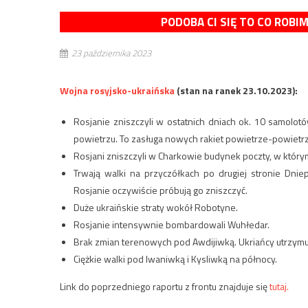
PODOBA CI SIĘ TO CO ROBI
23 października 2023
Wojna rosyjsko-ukraińska
(stan na ranek 23.10.2023):
Rosjanie zniszczyli w ostatnich dniach ok. 10 samolo
powietrzu. To zasługa nowych rakiet powietrze-powietr
Rosjani zniszczyli w Charkowie budynek poczty, w któ
Trwają walki na przyczółkach po drugiej stronie Dn
Rosjanie oczywiście próbują go zniszczyć.
Duże ukraińskie straty wokół Robotyne.
Rosjanie intensywnie bombardowali Wuhłedar.
Brak zmian terenowych pod Awdijiwką. Ukriańcy utrzymu
Ciężkie walki pod Iwaniwką i Kysliwką na północy.
Link do poprzedniego raportu z frontu znajduje się
tutaj.