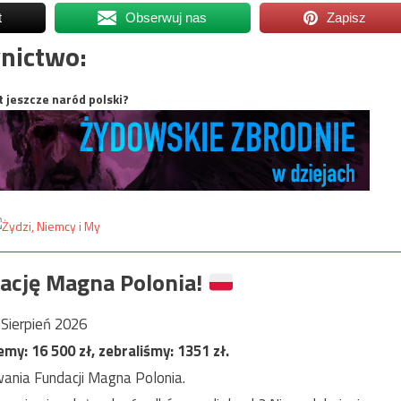
t
Obserwuj nas
Zapisz
nictwo:
t jeszcze naród polski?
ację Magna Polonia!
Sierpień 2026
jemy:
16 500
zł, zebraliśmy:
1351
zł.
ania Fundacji Magna Polonia.