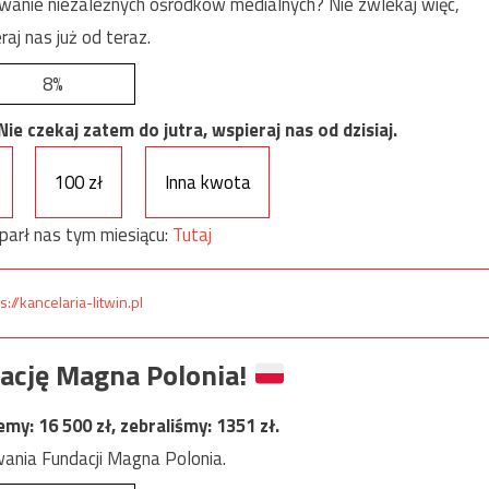
anie niezależnych ośrodków medialnych? Nie zwlekaj więc,
raj nas już od teraz.
8%
e czekaj zatem do jutra, wspieraj nas od dzisiaj.
100 zł
Inna kwota
parł nas tym miesiącu:
Tutaj
s://kancelaria-litwin.pl
ację Magna Polonia!
jemy:
16 500
zł, zebraliśmy:
1351
zł.
ania Fundacji Magna Polonia.