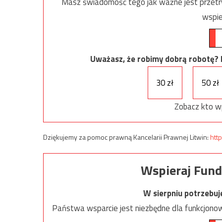
Masz świadomość tego jak ważne jest przetrw
wspie
Uważasz, że robimy dobrą robotę? Ni
30 zł
50 zł
Zobacz kto w
Dziękujemy za pomoc prawną Kancelarii Prawnej Litwin:
http
Wspieraj Fund
W sierpniu potrzebu
Państwa wsparcie jest niezbędne dla funkcjonow