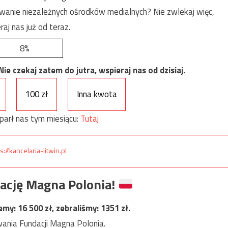
anie niezależnych ośrodków medialnych? Nie zwlekaj więc,
raj nas już od teraz.
8%
e czekaj zatem do jutra, wspieraj nas od dzisiaj.
100 zł
Inna kwota
parł nas tym miesiącu:
Tutaj
s://kancelaria-litwin.pl
ację Magna Polonia!
jemy:
16 500
zł, zebraliśmy:
1351
zł.
ania Fundacji Magna Polonia.