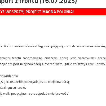
port z frontu (16.07.2023)
MY? WESPRZYJ PROJEKT MAGNA POLONIA!
e Antonowskim. Zamiast tego skupiają się na ostrzeliwaniu ukraińskie
apleczu frontu zaporoskiego. Zniszczyli sporą ilość ciężarówek i sprzę
Rosjanom pod miejscowością Ocheretuwate, gdzie zniszczyli cały konwój
z powodzenia.
ią się na ostatnich pozycjach przed miejscowością.
ntualnym sukcesie.
ają walki pozycyjne na przedpolach miejscowości.