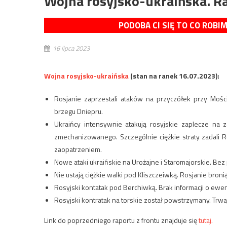
Wojna rosyjsko-ukraińska. Ra
PODOBA CI SIĘ TO CO ROBI
16 lipca 2023
Wojna rosyjsko-ukraińska
(stan na ranek 16.07.2023):
Rosjanie zaprzestali ataków na przyczółek przy Mości
brzegu Dniepru.
Ukraińcy intensywnie atakują rosyjskie zaplecze na z
zmechanizowanego. Szczególnie ciężkie straty zadali 
zaopatrzeniem.
Nowe ataki ukraińskie na Urożajne i Staromajorskie. Be
Nie ustają ciężkie walki pod Kliszczeiwką. Rosjanie bron
Rosyjski kontatak pod Berchiwką. Brak informacji o ewe
Rosyjski kontratak na torskie został powstrzymany. Trw
Link do poprzedniego raportu z frontu znajduje się
tutaj.