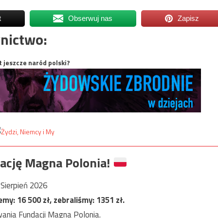
t
Obserwuj nas
Zapisz
nictwo:
t jeszcze naród polski?
ację Magna Polonia!
Sierpień 2026
jemy:
16 500
zł, zebraliśmy:
1351
zł.
ania Fundacji Magna Polonia.