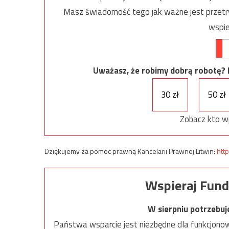
Masz świadomość tego jak ważne jest przetrw
wspie
Uważasz, że robimy dobrą robotę? Ni
30 zł
50 zł
Zobacz kto w
Dziękujemy za pomoc prawną Kancelarii Prawnej Litwin:
http
Wspieraj Fund
W sierpniu potrzebu
Państwa wsparcie jest niezbędne dla funkcjonow