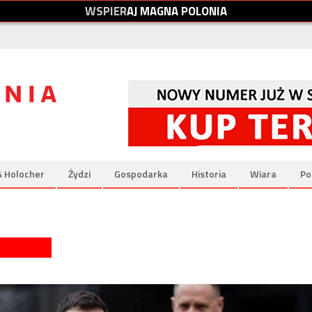
W
S
P
I
E
R
A
J
M
A
G
N
A
P
O
L
O
N
I
A
& Holocher
Żydzi
Gospodarka
Historia
Wiara
Po