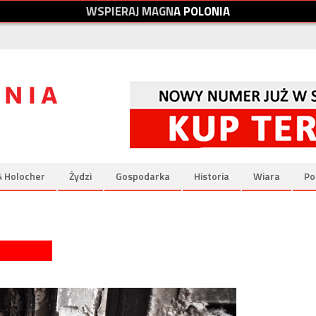
W
S
P
I
E
R
A
J
M
A
G
N
A
P
O
L
O
N
I
A
& Holocher
Żydzi
Gospodarka
Historia
Wiara
Po