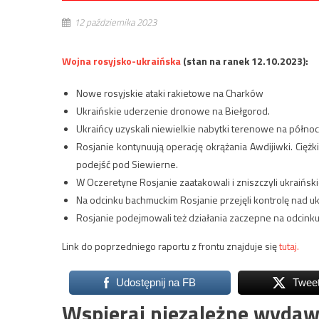
12 października 2023
Wojna rosyjsko-ukraińska
(stan na ranek 12.10.2023):
Nowe rosyjskie ataki rakietowe na Charków
Ukraińskie uderzenie dronowe na Biełgorod.
Ukraińcy uzyskali niewielkie nabytki terenowe na północ
Rosjanie kontynuują operację okrążania Awdijiwki. Ciężki
podejść pod Siewierne.
W Oczeretyne Rosjanie zaatakowali i zniszczyli ukraiński
Na odcinku bachmuckim Rosjanie przejęli kontrolę nad uk
Rosjanie podejmowali też działania zaczepne na odcinku
Link do poprzedniego raportu z frontu znajduje się
tutaj.
Udostępnij na FB
Twee
Wspieraj niezależne wydaw