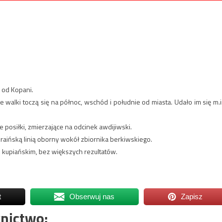
 od Kopani.
e walki toczą się na północ, wschód i południe od miasta. Udało im się m.i
e posiłki, zmierzające na odcinek awdijiwski.
raińską linią oborny wokół zbiornika berkiwskiego.
 kupiańskim, bez większych rezultatów.
t
Obserwuj nas
Zapisz
nictwo: