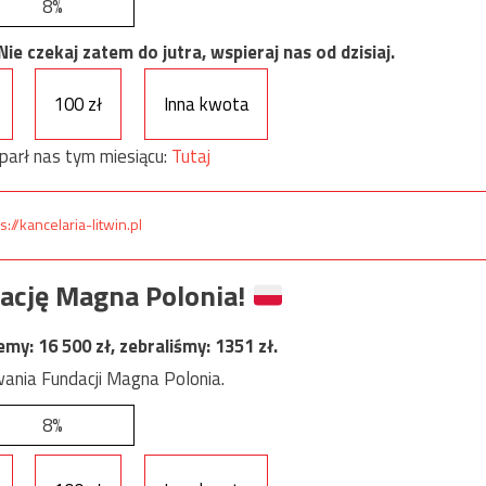
8%
e czekaj zatem do jutra, wspieraj nas od dzisiaj.
100 zł
Inna kwota
parł nas tym miesiącu:
Tutaj
s://kancelaria-litwin.pl
ację Magna Polonia!
jemy:
16 500
zł, zebraliśmy:
1351
zł.
ania Fundacji Magna Polonia.
8%