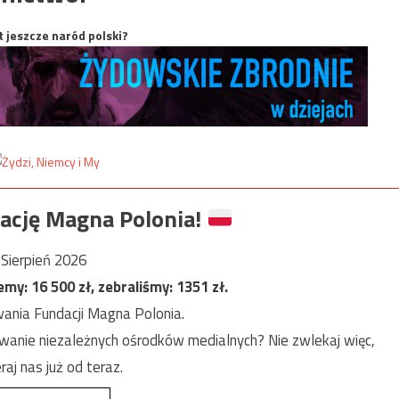
t jeszcze naród polski?
ację Magna Polonia!
Sierpień 2026
jemy:
16 500
zł, zebraliśmy:
1351
zł.
ania Fundacji Magna Polonia.
anie niezależnych ośrodków medialnych? Nie zwlekaj więc,
raj nas już od teraz.