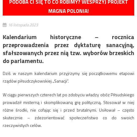
PODOBA CI SIĘ TO CO ROBIMY? WESPRZYJ PROJEKT
MAGNA POLONIA!
16 listopada 2023
Kalendarium historyczne – rocznica
przeprowadzenia przez dyktaturę sanacyjną,
sfałszowanych przez nią tzw. wyborów brzeskich
do parlamentu.
Dziś w naszym kalendarium przyjrzymy się początkowemu etapowi
rządów piłsudczykowskiej „Sanacji”.
W ciągu pierwszych czterech lat po zdobyciu władzy obóz Piłsudskiego
prowadził misterną i skomplikowaną grę polityczną. Stosował w niej
różne środki, nie cofając się i przed brutalnymi. Usiłował – często
skutecznie – zdezorientować społeczeństwo co do swoich
rzeczywistych celów.