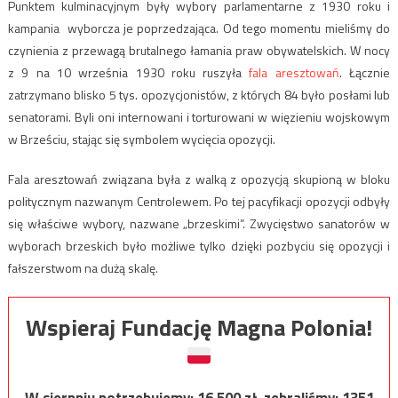
Punktem kulminacyjnym były wybory parlamentarne z 1930 roku i
kampania wyborcza je poprzedzająca. Od tego momentu mieliśmy do
czynienia z przewagą brutalnego łamania praw obywatelskich. W nocy
z 9 na 10 września 1930 roku ruszyła
fala aresztowań
. Łącznie
zatrzymano blisko 5 tys. opozycjonistów, z których 84 było posłami lub
senatorami. Byli oni internowani i torturowani w więzieniu wojskowym
w Brześciu, stając się symbolem wycięcia opozycji.
Fala aresztowań związana była z walką z opozycją skupioną w bloku
politycznym nazwanym Centrolewem. Po tej pacyfikacji opozycji odbyły
się właściwe wybory, nazwane „brzeskimi”. Zwycięstwo sanatorów w
wyborach brzeskich było możliwe tylko dzięki pozbyciu się opozycji i
fałszerstwom na dużą skalę.
Wspieraj Fundację Magna Polonia!
W sierpniu potrzebujemy:
16 500
zł, zebraliśmy:
1351