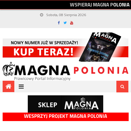
W
S
P
I
E
R
A
J
M
A
G
N
A
P
O
L
O
N
I
A
Sobota, 08 Sierpnia 2026
WESPRZYJ PROJEKT MAGNA POLONIA