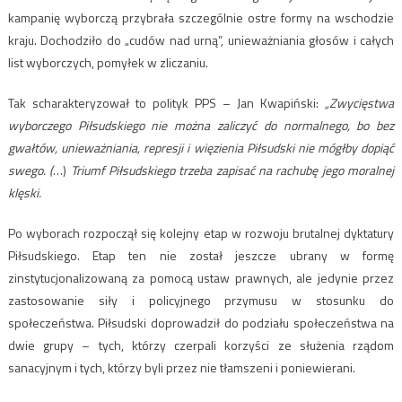
kampanię wyborczą przybrała szczególnie ostre formy na wschodzie
kraju. Dochodziło do „cudów nad urną”, unieważniania głosów i całych
list wyborczych, pomyłek w zliczaniu.
Tak scharakteryzował to polityk PPS – Jan Kwapiński:
„Zwycięstwa
wyborczego Piłsudskiego nie można zaliczyć do normalnego, bo bez
gwałtów, unieważniania, represji i więzienia Piłsudski nie mógłby dopiąć
swego. (
…)
Triumf Piłsudskiego trzeba zapisać na rachubę jego moralnej
klęski.
Po wyborach rozpoczął się kolejny etap w rozwoju brutalnej dyktatury
Piłsudskiego. Etap ten nie został jeszcze ubrany w formę
zinstytucjonalizowaną za pomocą ustaw prawnych, ale jedynie przez
zastosowanie siły i policyjnego przymusu w stosunku do
społeczeństwa. Piłsudski doprowadził do podziału społeczeństwa na
dwie grupy – tych, którzy czerpali korzyści ze służenia rządom
sanacyjnym i tych, którzy byli przez nie tłamszeni i poniewierani.