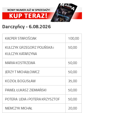
Darczyńcy - 6.08.2026
KACPER STAROŚCIAK
100,00
KULCZYK GRZEGORZ POLIŃSKA i
50,00
KULCZYK KATARZYNA
MARIA KOSTRZEWA
50,00
JERZY T MICHAJŁOWICZ
50,00
KOZIOŁ BOGUSŁAW
35,00
PAWEŁ ŁUKASZ ZIEMIAŃSKI
50,00
POTERA LIDIA i POTERA KRZYSZTOF
50,00
NIEMCZYK MICHAŁ
20,00