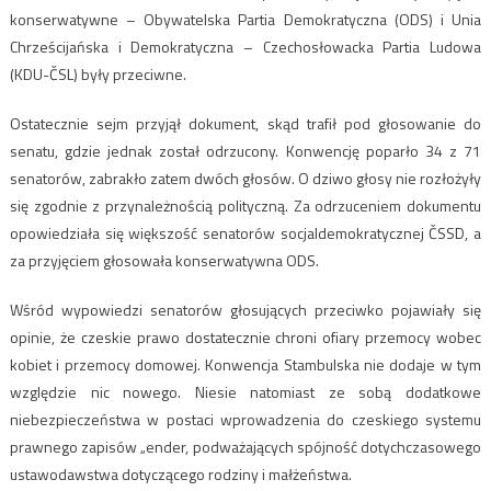
konserwatywne – Obywatelska Partia Demokratyczna (ODS) i Unia
Chrześcijańska i Demokratyczna – Czechosłowacka Partia Ludowa
(KDU-ČSL) były przeciwne.
Ostatecznie sejm przyjął dokument, skąd trafił pod głosowanie do
senatu, gdzie jednak został odrzucony. Konwencję poparło 34 z 71
senatorów, zabrakło zatem dwóch głosów. O dziwo głosy nie rozłożyły
się zgodnie z przynależnością polityczną. Za odrzuceniem dokumentu
opowiedziała się większość senatorów socjaldemokratycznej ČSSD, a
za przyjęciem głosowała konserwatywna ODS.
Wśród wypowiedzi senatorów głosujących przeciwko pojawiały się
opinie, że czeskie prawo dostatecznie chroni ofiary przemocy wobec
kobiet i przemocy domowej. Konwencja Stambulska nie dodaje w tym
względzie nic nowego. Niesie natomiast ze sobą dodatkowe
niebezpieczeństwa w postaci wprowadzenia do czeskiego systemu
prawnego zapisów „ender, podważających spójność dotychczasowego
ustawodawstwa dotyczącego rodziny i małżeństwa.