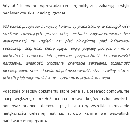
Artykuł 4 konwencji wprowadza cenzurę polityczną, zakazując krytyki
neołysenkowskiej ideologii gender:
Wdrożenie przepisów niniejszej konwencji przez Strony, w szczególności
środków chroniących prawa ofiar, zostanie zagwarantowane bez
dyskryminacji ze względu na: płeć biologiczną, płeć kulturowo-
społeczną, rasę, kolor skóry, język, religię, poglądy polityczne i inne,
pochodzenie narodowe lub społeczne, przynależność do mniejszości
narodowej, własność, urodzenie, orientację seksualną, tożsamość
płciową, wiek, stan zdrowia, niepełnosprawność, stan cywilny, status
uchodźcy lub migranta lub inny – czytamy w artykule konwen
cji.
Pozostałe przepisy dokumentu, które penalizują przemoc domową, nie
mają większego przełożenia na prawo krajów członkowskich,
ponieważ przemoc domowa, psychiczna czy wszelkie naruszenie
nietykalności cielesnej jest już surowo karane we wszystkich
państwach europejskich.