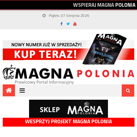
W
S
P
I
E
R
A
J
M
A
G
N
A
P
O
L
O
N
I
A
Piątek, 07 Sierpnia 2026
WESPRZYJ PROJEKT MAGNA POLONIA