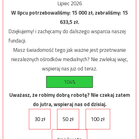
Lipiec 2026
W lipcu potrzebowaliśmy:
15 000
zł, zebraliśmy:
15
633,5
zł.
Dziękujemy! i zachęcamy do dalszego wsparcia naszej
fundacji.
Masz świadomość tego jak ważne jest przetrwanie
niezależnych ośrodków medialnych? Nie zwlekaj więc,
wspieraj nas już od teraz.
104%
Uważasz, że robimy dobrą robotę? Nie czekaj zatem
do jutra, wspieraj nas od dzisiaj.
30 zł
50 zł
100 zł