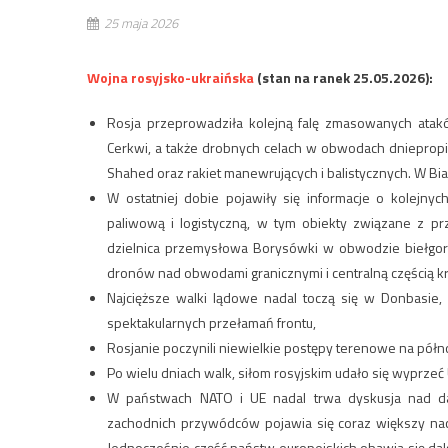
25 maja 2026
Wojna rosyjsko-ukraińska
(stan na ranek 25.05.2026):
Rosja przeprowadziła kolejną falę zmasowanych ataków
Cerkwi, a także drobnych celach w obwodach dniepropi
Shahed oraz rakiet manewrujących i balistycznych. W Bia
W ostatniej dobie pojawiły się informacje o kolejny
paliwową i logistyczną, w tym obiekty związane z 
dzielnica przemysłowa Borysówki w obwodzie biełgoro
dronów nad obwodami granicznymi i centralną częścią kra
Najcięższe walki lądowe nadal toczą się w Donbasie
spektakularnych przełamań frontu,
Rosjanie poczynili niewielkie postępy terenowe na pół
Po wielu dniach walk, siłom rosyjskim udało się wyprzeć
W państwach NATO i UE nadal trwa dyskusja nad d
zachodnich przywódców pojawia się coraz większy nacis
Jednocześnie część państw europejskich obawia się dal