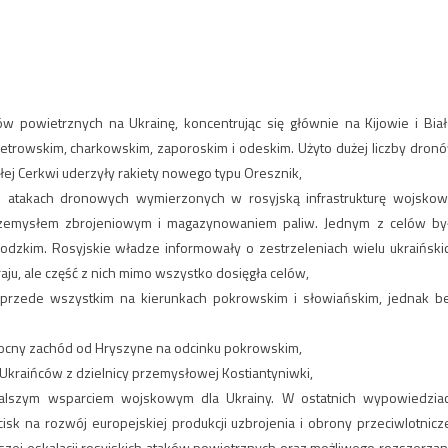
 powietrznych na Ukrainę, koncentrując się głównie na Kijowie i Biał
etrowskim, charkowskim, zaporoskim i odeskim. Użyto dużej liczby dron
łej Cerkwi uderzyły rakiety nowego typu Oresznik,
ch atakach dronowych wymierzonych w rosyjską infrastrukturę wojskow
przemysłem zbrojeniowym i magazynowaniem paliw. Jednym z celów by
dzkim. Rosyjskie władze informowały o zestrzeleniach wielu ukraiński
ju, ale część z nich mimo wszystko dosięgła celów,
, przede wszystkim na kierunkach pokrowskim i słowiańskim, jednak b
nocny zachód od Hryszyne na odcinku pokrowskim,
 Ukraińców z dzielnicy przemysłowej Kostiantyniwki,
alszym wsparciem wojskowym dla Ukrainy. W ostatnich wypowiedzia
k na rozwój europejskiej produkcji uzbrojenia i obrony przeciwlotnicze
szej eskalacji rosyjskich ataków powietrznych oraz możliwego rozszerzan