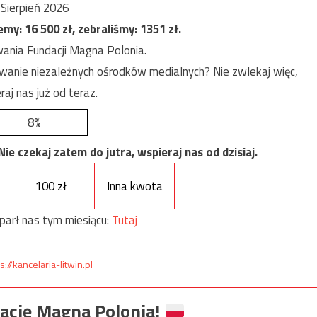
Sierpień 2026
jemy:
16 500
zł, zebraliśmy:
1351
zł.
ania Fundacji Magna Polonia.
anie niezależnych ośrodków medialnych? Nie zwlekaj więc,
raj nas już od teraz.
8%
e czekaj zatem do jutra, wspieraj nas od dzisiaj.
100 zł
Inna kwota
parł nas tym miesiącu:
Tutaj
s://kancelaria-litwin.pl
ację Magna Polonia!