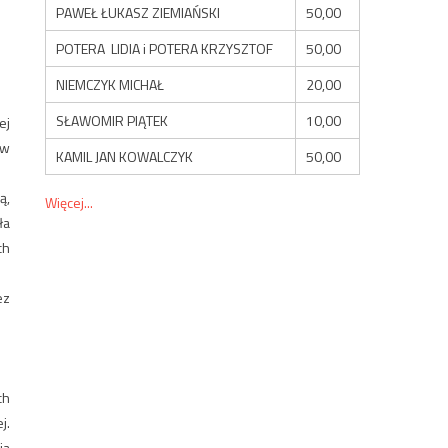
PAWEŁ ŁUKASZ ZIEMIAŃSKI
50,00
POTERA LIDIA i POTERA KRZYSZTOF
50,00
NIEMCZYK MICHAŁ
20,00
SŁAWOMIR PIĄTEK
10,00
ej
ów
KAMIL JAN KOWALCZYK
50,00
ą,
Więcej...
ła
ch
ez
ch
j.
ia