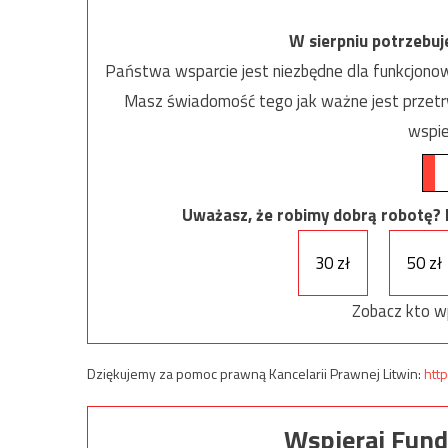
W sierpniu potrzebu
Państwa wsparcie jest niezbędne dla funkcjonow
Masz świadomość tego jak ważne jest przetrw
wspie
Uważasz, że robimy dobrą robotę? Ni
30 zł
50 zł
Zobacz kto w
Dziękujemy za pomoc prawną Kancelarii Prawnej Litwin:
http
Wspieraj Fund