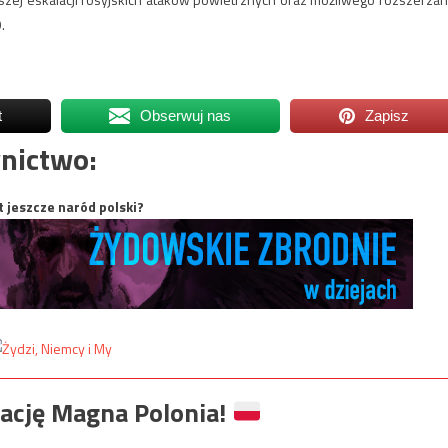
.
t
Obserwuj nas
Zapisz
nictwo:
t jeszcze naród polski?
ację Magna Polonia!