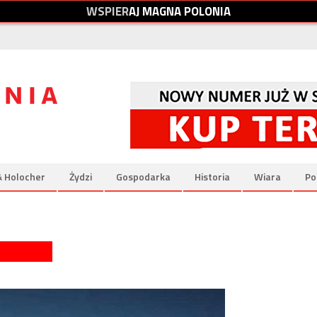
W
S
P
I
E
R
A
J
M
A
G
N
A
P
O
L
O
N
I
A
& Holocher
Żydzi
Gospodarka
Historia
Wiara
Po