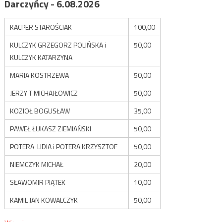
Darczyńcy - 6.08.2026
KACPER STAROŚCIAK
100,00
KULCZYK GRZEGORZ POLIŃSKA i
50,00
KULCZYK KATARZYNA
MARIA KOSTRZEWA
50,00
JERZY T MICHAJŁOWICZ
50,00
KOZIOŁ BOGUSŁAW
35,00
PAWEŁ ŁUKASZ ZIEMIAŃSKI
50,00
POTERA LIDIA i POTERA KRZYSZTOF
50,00
NIEMCZYK MICHAŁ
20,00
SŁAWOMIR PIĄTEK
10,00
KAMIL JAN KOWALCZYK
50,00