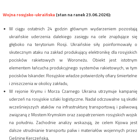
Wojna rosyjsko-ukraińska
(stan na ranek 23.06.2026):
W ciągu ostatnich 24 godzin głównym wydarzeniem pozostają
ukraińskie uderzenia dalekiego zasięgu na cele znajdujące się
głęboko na terytorium Rosji. Ukraińskie siły poinformowały o
skutecznym ataku na zakład produkujący elektronikę dla rosyjskich
pocisków rakietowych w Woroneżu. Obiekt jest istotnym
elementem łańcucha produkcyjnego systemów rakietowych, w tym
pocisków Iskander. Rosyjskie władze potwierdziły ofiary śmiertelne
i zniszczenia w okolicy zakładu,
W rejonie Krymu i Morza Czarnego Ukraina utrzymuje kampanię
uderzeń na rosyjskie szlaki logistyczne. Nadal odczuwalne są skutki
wcześniejszych ataków na infrastrukturę transportową i paliwową
związaną z Mostem Krymskim oraz zaopatrzeniem rosyjskich wojsk
na południu. Zachodnie analizy wskazują, że celem Kijowa jest
dalsze utrudnianie transportu paliw i materiałów wojennych przez
Cieśninę Kerczeńską,