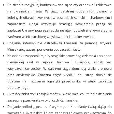
Po stronie rosyjskiej kontynuowane są naloty dronowe i rakietowe
na ukraińskie miasta. W ciągu ostatniej doby informowano o
kolejnych ofiarach cywilnych w obwodach sumskim, charkowskim i
zaporoskim. Rosja utrzymuje strategię wywierania presji na
zaplecze Ukrainy poprzez regularne ataki powietrzne wymierzone
zarówno w infrastrukturę wojskową, jak i obiekty cywilne,
Rosjanie intensywnie ostrzeliwali Chersoń za pomocą artylerii.
Mieszkańcy zaczęli ponownie opuszczać miasto,
Na odcinku zaporoskim, siły rosyjskie prowadzą działania zaczepne
niewielkiej skali w rejonie Orichiwa i Hulajpola, jednak bez
większych sukcesów. W dalszym ciągu dominują walki dronowe
oraz artyleryjskie. Znaczna część wysiłku obu stron skupia się
obecnie na niszczeniu logistyki przeciwnika w głębi zaplecza
operacyjnego,
Ukraińcy zniszczyli rosyjski most w Wasyliwce, co utrudnia działania
zaczepne pzeciwnika w okolicach Kamianskie,
Rosjanie próbują poszerzać wyłom pod Konstiantyniwką, dążąc do
zagrożenia ukraińskim liniom zaopatrzeniowym prowadzącym do