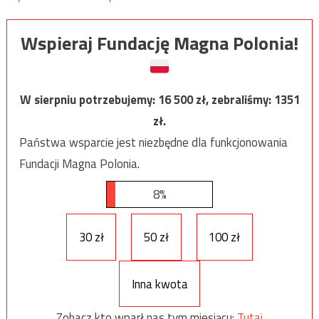
Wspieraj Fundację Magna Polonia!
W sierpniu potrzebujemy:
16 500
zł, zebraliśmy:
1351
zł.
Państwa wsparcie jest niezbędne dla funkcjonowania
Fundacji Magna Polonia.
8%
30 zł
50 zł
100 zł
Inna kwota
Zobacz kto wparł nas tym miesiącu:
Tutaj