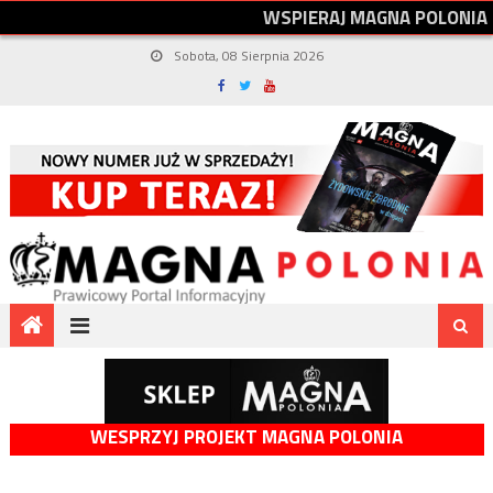
W
S
P
I
E
R
A
J
M
A
G
N
A
P
O
L
O
N
I
A
Sobota, 08 Sierpnia 2026
WESPRZYJ PROJEKT MAGNA POLONIA