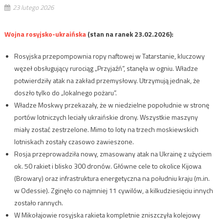
23 lutego 2026
Wojna rosyjsko-ukraińska
(stan na ranek 23.02.2026):
Rosyjska przepompownia ropy naftowej w Tatarstanie, kluczowy
węzeł obsługujący rurociąg „Przyjaźń”, stanęła w ogniu. Władze
potwierdziły atak na zakład przemysłowy. Utrzymują jednak, że
doszło tylko do „lokalnego pożaru”.
Władze Moskwy przekazały, że w niedzielne popołudnie w stronę
portów lotniczych leciały ukraińskie drony. Wszystkie maszyny
miały zostać zestrzelone. Mimo to loty na trzech moskiewskich
lotniskach zostały czasowo zawieszone.
Rosja przeprowadziła nowy, zmasowany atak na Ukrainę z użyciem
ok. 50 rakiet i blisko 300 dronów. Główne cele to okolice Kijowa
(Browary) oraz infrastruktura energetyczna na południu kraju (m.in.
w Odessie). Zginęło co najmniej 11 cywilów, a kilkudziesięciu innych
zostało rannych.
W Mikołajowie rosyjska rakieta kompletnie zniszczyła kolejowy