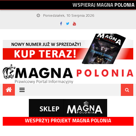
W
S
P
I
E
R
A
J
M
A
G
N
A
P
O
L
O
N
I
A
Poniedziałek, 10 Sierpnia 2026
WESPRZYJ PROJEKT MAGNA POLONIA