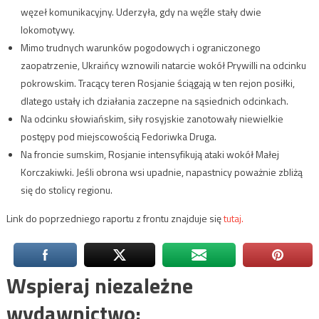
węzeł komunikacyjny. Uderzyła, gdy na węźle stały dwie
lokomotywy.
Mimo trudnych warunków pogodowych i ograniczonego
zaopatrzenie, Ukraińcy wznowili natarcie wokół Prywilli na odcinku
pokrowskim. Tracący teren Rosjanie ściągają w ten rejon posiłki,
dlatego ustały ich działania zaczepne na sąsiednich odcinkach.
Na odcinku słowiańskim, siły rosyjskie zanotowały niewielkie
postępy pod miejscowością Fedoriwka Druga.
Na froncie sumskim, Rosjanie intensyfikują ataki wokół Małej
Korczakiwki. Jeśli obrona wsi upadnie, napastnicy poważnie zbliżą
się do stolicy regionu.
Link do poprzedniego raportu z frontu znajduje się
tutaj.
Wspieraj niezależne
wydawnictwo: