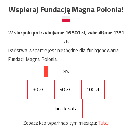
Wspieraj Fundację Magna Polonia!
W sierpniu potrzebujemy:
16 500
zł, zebraliśmy:
1351
zł.
Państwa wsparcie jest niezbędne dla funkcjonowania
Fundacji Magna Polonia.
8%
30 zł
50 zł
100 zł
Inna kwota
Zobacz kto wparł nas tym miesiącu:
Tutaj