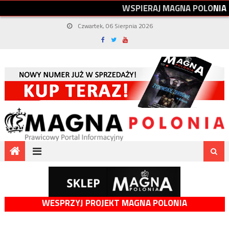
W
S
P
I
E
R
A
J
M
A
G
N
A
P
O
L
O
N
I
A
Czwartek, 06 Sierpnia 2026
WESPRZYJ PROJEKT MAGNA POLONIA