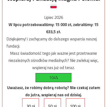
Lipiec 2026
W lipcu potrzebowaliśmy:
15 000
zł, zebraliśmy:
15
633,5
zł.
Dziękujemy! i zachęcamy do dalszego wsparcia naszej
fundacji.
Masz świadomość tego jak ważne jest przetrwanie
niezależnych ośrodków medialnych? Nie zwlekaj więc,
wspieraj nas już od teraz.
104%
Uważasz, że robimy dobrą robotę? Nie czekaj zatem
do jutra, wspieraj nas od dzisiaj.
30 zł
50 zł
100 zł