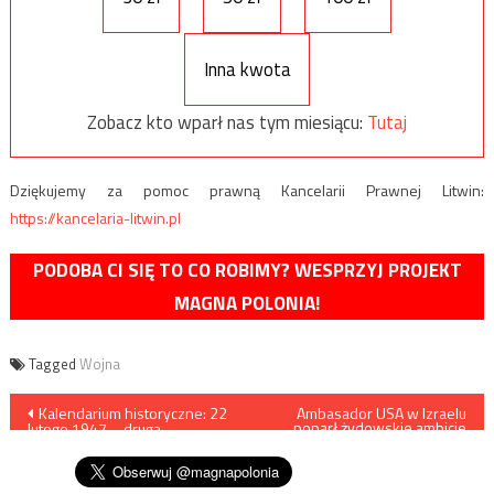
Inna kwota
Zobacz kto wparł nas tym miesiącu:
Tutaj
Dziękujemy za pomoc prawną Kancelarii Prawnej Litwin:
https://kancelaria-litwin.pl
PODOBA CI SIĘ TO CO ROBIMY? WESPRZYJ PROJEKT
MAGNA POLONIA!
Tagged
Wojna
Nawigacja
Kalendarium historyczne: 22
Ambasador USA w Izraelu
poparł żydowskie ambicje
lutego 1947 – druga
terytorialne
wpisu
powojenna amnestia