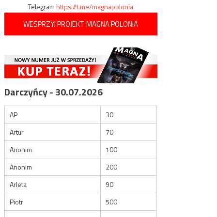
Telegram
https://t.me/magnapolonia
WESPRZYJ PROJEKT MAGNA POLONIA
Darczyńcy - 30.07.2026
AP
30
Artur
70
Anonim
100
Anonim
200
Arleta
90
Piotr
500