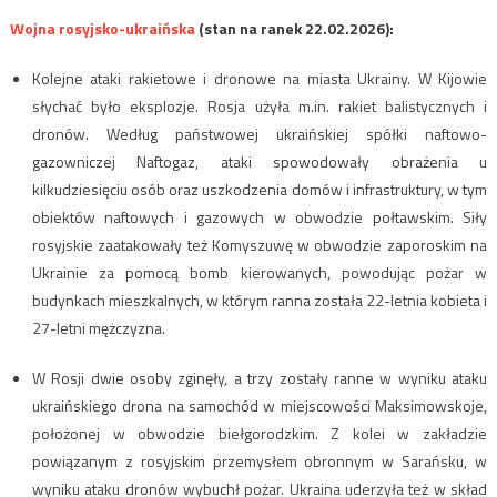
Wojna rosyjsko-ukraińska
(stan na ranek 22.02.2026):
Kolejne ataki rakietowe i dronowe na miasta Ukrainy. W Kijowie
słychać było eksplozje. Rosja użyła m.in. rakiet balistycznych i
dronów. Według państwowej ukraińskiej spółki naftowo-
gazowniczej Naftogaz, ataki spowodowały obrażenia u
kilkudziesięciu osób oraz uszkodzenia domów i infrastruktury, w tym
obiektów naftowych i gazowych w obwodzie połtawskim. Siły
rosyjskie zaatakowały też Komyszuwę w obwodzie zaporoskim na
Ukrainie za pomocą bomb kierowanych, powodując pożar w
budynkach mieszkalnych, w którym ranna została 22-letnia kobieta i
27-letni mężczyzna.
W Rosji dwie osoby zginęły, a trzy zostały ranne w wyniku ataku
ukraińskiego drona na samochód w miejscowości Maksimowskoje,
położonej w obwodzie biełgorodzkim. Z kolei w zakładzie
powiązanym z rosyjskim przemysłem obronnym w Sarańsku, w
wyniku ataku dronów wybuchł pożar. Ukraina uderzyła też w skład