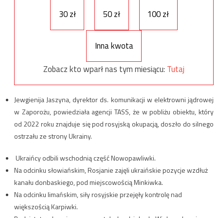
30 zł
50 zł
100 zł
Inna kwota
Zobacz kto wparł nas tym miesiącu:
Tutaj
Jewgienija Jaszyna, dyrektor ds. komunikacji w elektrowni jądrowej
w Zaporożu, powiedziała agencji TASS, że w pobliżu obiektu, który
od 2022 roku znajduje się pod rosyjską okupacją, doszło do silnego
ostrzału ze strony Ukrainy.
Ukraińcy odbili wschodnią część Nowopawliwki.
Na odcinku słowiańskim, Rosjanie zajęli ukraińskie pozycje wzdłuż
kanału donbaskiego, pod miejscowością Minkiwka.
Na odcinku limańskim, siły rosyjskie przejęły kontrolę nad
większością Karpiwki.