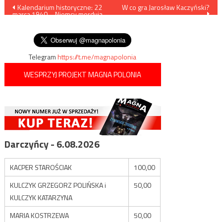
Nawigacja
Kalendarium historyczne: 22
W co gra Jarosław Kaczyński?
marca 1940 – Niemcy mordują
wpisu
ks. Bronisława
Komorowskiego
Telegram
https://t.me/magnapolonia
WESPRZYJ PROJEKT MAGNA POLONIA
Darczyńcy - 6.08.2026
KACPER STAROŚCIAK
100,00
KULCZYK GRZEGORZ POLIŃSKA i
50,00
KULCZYK KATARZYNA
MARIA KOSTRZEWA
50,00