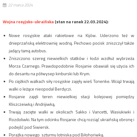
22 marca 2024
Wojna rosyjsko-ukraińska
(stan na ranek 22.03.2024):
Nowe rosyjskie ataki rakietowe na Kijów. Uderzono też w
dnieprzańską elektrownię wodną. Pechowo pocisk zniszczył także
jadący tamą autobus.
Zniszczono szereg niewielkich statków i łodzi wzdłuż wybrzeża
Morza Czarnego. Prawdopodobnie Rosjanie obawiali się użycia ich
do desantu na półwysep kinburski lub Krym.
Po ciężkich walkach siły rosyjskie zajęły wieś Tonenke. Wciąż trwają
walki o leżące nieopodal Berdyczi.
Rosjanie zajęli teren niewielkiej stacji kolejowej pomiędzy
Kliszczeiwką i Andrijiwką.
Trwają zacięte walki w okolicach Sakko i Vancetti, Wasiukiwki i
Rozdoliwki. Na tym odcinku Rosjanie chcą rozciąć ukraińską obronę i
podejść pod Siwiersk.
Porażka nowego szturmu lotniska pod Biłohoriwką.