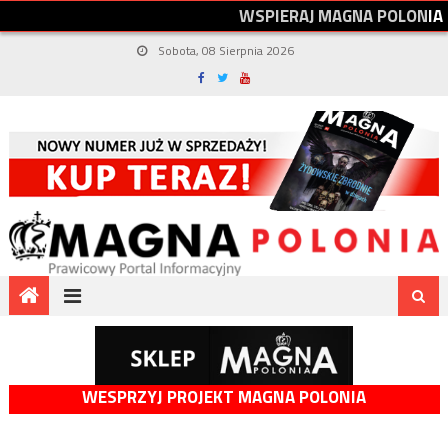
W
S
P
I
E
R
A
J
M
A
G
N
A
P
O
L
O
N
I
A
Sobota, 08 Sierpnia 2026
WESPRZYJ PROJEKT MAGNA POLONIA