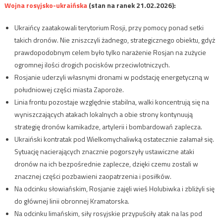
Wojna rosyjsko-ukraińska
(stan na ranek 21.02.2026):
Ukraińcy zaatakowali terytorium Rosji, przy pomocy ponad setki
takich dronów. Nie zniszczyli żadnego, strategicznego obiektu, gdyż
prawdopodobnym celem było tylko narażenie Rosjan na zużycie
ogromnej ilości drogich pocisków przeciwlotniczych.
Rosjanie uderzyli własnymi dronami w podstację energetyczną w
południowej części miasta Zaporoże.
Linia frontu pozostaje względnie stabilna, walki koncentrują się na
wyniszczających atakach lokalnych a obie strony kontynuują
strategię dronów kamikadze, artylerii i bombardowań zaplecza.
Ukraiński kontratak pod Wielkomychaliwką ostatecznie załamał się.
Sytuację nacierających znacznie pogorszyły ustawiczne ataki
dronów na ich bezpośrednie zaplecze, dzięki czemu zostali w
znacznej części pozbawieni zaopatrzenia i posiłków.
Na odcinku słowiańskim, Rosjanie zajęli wieś Holubiwka i zbliżyli się
do głównej linii obronnej Kramatorska.
Na odcinku limańskim, siły rosyjskie przypuściły atak na las pod