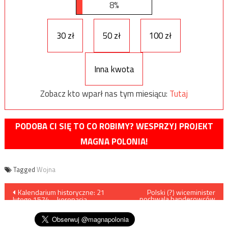
8%
30 zł
50 zł
100 zł
Inna kwota
Zobacz kto wparł nas tym miesiącu:
Tutaj
PODOBA CI SIĘ TO CO ROBIMY? WESPRZYJ PROJEKT
MAGNA POLONIA!
Tagged
Wojna
Nawigacja
Kalendarium historyczne: 21
Polski (?) wiceminister
pochwala banderowców
lutego 1574 – koronacja
chcących Przemyśla
wpisu
Henryka Walezego