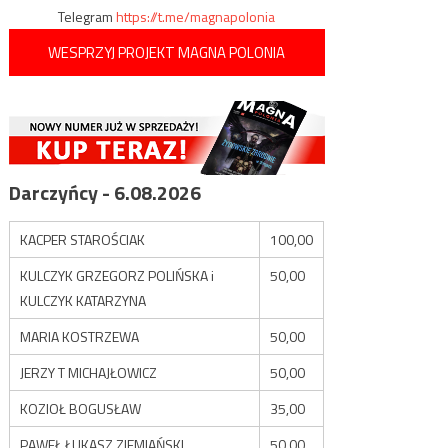
Telegram
https://t.me/magnapolonia
WESPRZYJ PROJEKT MAGNA POLONIA
Darczyńcy - 6.08.2026
KACPER STAROŚCIAK
100,00
KULCZYK GRZEGORZ POLIŃSKA i
50,00
KULCZYK KATARZYNA
MARIA KOSTRZEWA
50,00
JERZY T MICHAJŁOWICZ
50,00
KOZIOŁ BOGUSŁAW
35,00
PAWEŁ ŁUKASZ ZIEMIAŃSKI
50,00