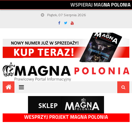
W
S
P
I
E
R
A
J
M
A
G
N
A
P
O
L
O
N
I
A
Piątek, 07 Sierpnia 2026
WESPRZYJ PROJEKT MAGNA POLONIA