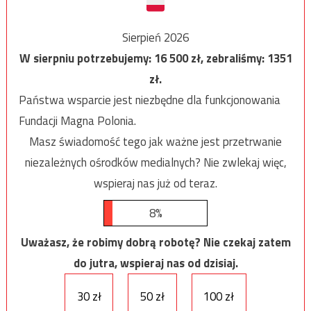
Sierpień 2026
W sierpniu potrzebujemy:
16 500
zł, zebraliśmy:
1351
zł.
Państwa wsparcie jest niezbędne dla funkcjonowania
Fundacji Magna Polonia.
Masz świadomość tego jak ważne jest przetrwanie
niezależnych ośrodków medialnych? Nie zwlekaj więc,
wspieraj nas już od teraz.
8%
Uważasz, że robimy dobrą robotę? Nie czekaj zatem
do jutra, wspieraj nas od dzisiaj.
30 zł
50 zł
100 zł