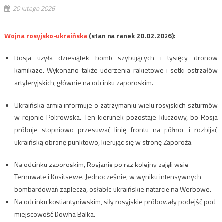
20 lutego 2026
Wojna rosyjsko-ukraińska
(stan na ranek 20.02.2026):
Rosja użyła dziesiątek bomb szybujących i tysięcy dronów
kamikaze. Wykonano także uderzenia rakietowe i setki ostrzałów
artyleryjskich, głównie na odcinku zaporoskim.
Ukraińska armia informuje o zatrzymaniu wielu rosyjskich szturmów
w rejonie Pokrowska. Ten kierunek pozostaje kluczowy, bo Rosja
próbuje stopniowo przesuwać linię frontu na północ i rozbijać
ukraińską obronę punktowo, kierując się w stronę Zaporoża.
Na odcinku zaporoskim, Rosjanie po raz kolejny zajęli wsie
Ternuwate i Kositsewe. Jednocześnie, w wyniku intensywnych
bombardowań zaplecza, osłabło ukraińskie natarcie na Werbowe.
Na odcinku kostiantyniwskim, siły rosyjskie próbowały podejść pod
miejscowość Dowha Balka.