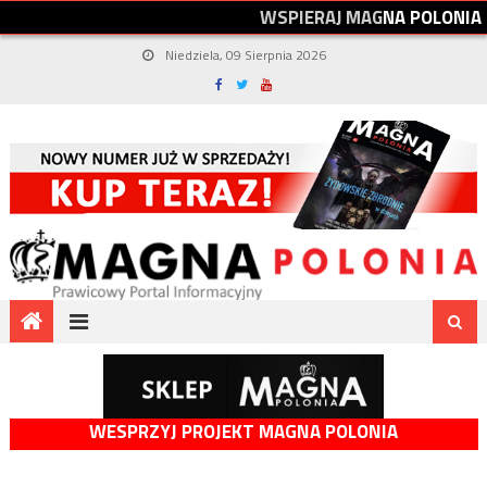
W
S
P
I
E
R
A
J
M
A
G
N
A
P
O
L
O
N
I
A
Niedziela, 09 Sierpnia 2026
WESPRZYJ PROJEKT MAGNA POLONIA