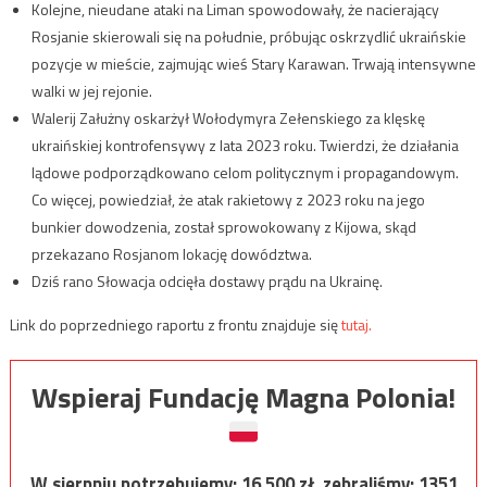
Kolejne, nieudane ataki na Liman spowodowały, że nacierający
Rosjanie skierowali się na południe, próbując oskrzydlić ukraińskie
pozycje w mieście, zajmując wieś Stary Karawan. Trwają intensywne
walki w jej rejonie.
Walerij Załużny oskarżył Wołodymyra Zełenskiego za klęskę
ukraińskiej kontrofensywy z lata 2023 roku. Twierdzi, że działania
lądowe podporządkowano celom politycznym i propagandowym.
Co więcej, powiedział, że atak rakietowy z 2023 roku na jego
bunkier dowodzenia, został sprowokowany z Kijowa, skąd
przekazano Rosjanom lokację dowództwa.
Dziś rano Słowacja odcięła dostawy prądu na Ukrainę.
Link do poprzedniego raportu z frontu znajduje się
tutaj.
Wspieraj Fundację Magna Polonia!
W sierpniu potrzebujemy:
16 500
zł, zebraliśmy:
1351