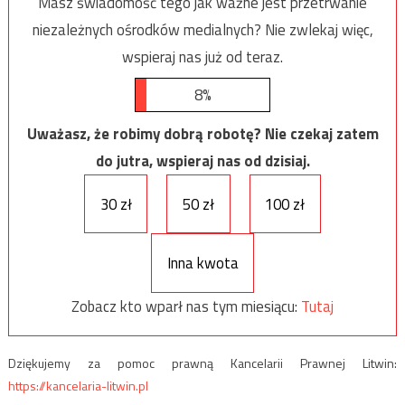
Masz świadomość tego jak ważne jest przetrwanie
niezależnych ośrodków medialnych? Nie zwlekaj więc,
wspieraj nas już od teraz.
8%
Uważasz, że robimy dobrą robotę? Nie czekaj zatem
do jutra, wspieraj nas od dzisiaj.
30 zł
50 zł
100 zł
Inna kwota
Zobacz kto wparł nas tym miesiącu:
Tutaj
Dziękujemy za pomoc prawną Kancelarii Prawnej Litwin:
https://kancelaria-litwin.pl