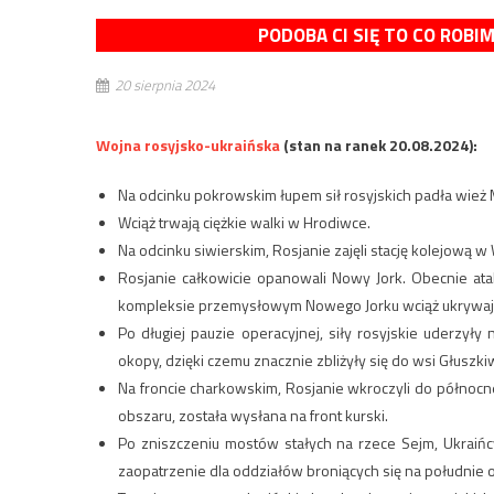
PODOBA CI SIĘ TO CO ROBI
20 sierpnia 2024
Wojna rosyjsko-ukraińska
(stan na ranek 20.08.2024):
Na odcinku pokrowskim łupem sił rosyjskich padła wież M
Wciąż trwają ciężkie walki w Hrodiwce.
Na odcinku siwierskim, Rosjanie zajęli stację kolejową w
Rosjanie całkowicie opanowali Nowy Jork. Obecnie ata
kompleksie przemysłowym Nowego Jorku wciąż ukrywają s
Po długiej pauzie operacyjnej, siły rosyjskie uderzyły
okopy, dzięki czemu znacznie zbliżyły się do wsi Głuszki
Na froncie charkowskim, Rosjanie wkroczyli do północnej
obszaru, została wysłana na front kurski.
Po zniszczeniu mostów stałych na rzece Sejm, Ukraińc
zaopatrzenie dla oddziałów broniących się na południe o