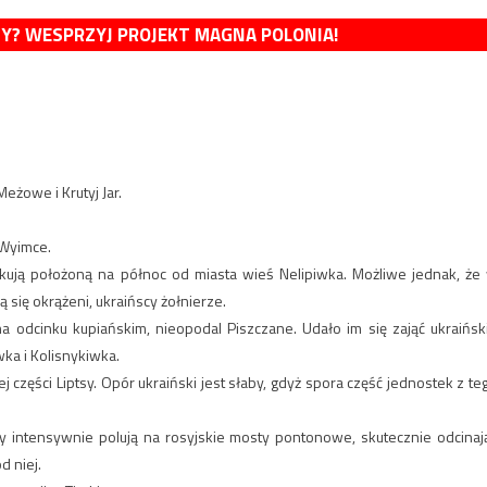
MY? WESPRZYJ PROJEKT MAGNA POLONIA!
eżowe i Krutyj Jar.
 Wyimce.
kują położoną na północ od miasta wieś Nelipiwka. Możliwe jednak, że
ię okrążeni, ukraińscy żołnierze.
 na odcinku kupiańskim, nieopodal Piszczane. Udało im się zająć ukraińsk
wka i Kolisnykiwka.
 części Liptsy. Opór ukraiński jest słaby, gdyż spora część jednostek z te
y intensywnie polują na rosyjskie mosty pontonowe, skutecznie odcinaj
d niej.