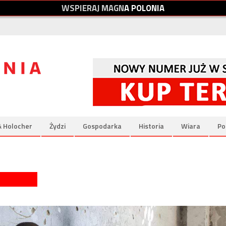
W
S
P
I
E
R
A
J
M
A
G
N
A
P
O
L
O
N
I
A
& Holocher
Żydzi
Gospodarka
Historia
Wiara
Po