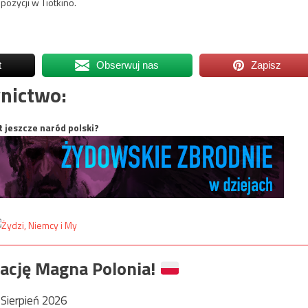
ozycji w Tiotkino.
t
Obserwuj nas
Zapisz
nictwo:
t jeszcze naród polski?
ację Magna Polonia!
Sierpień 2026