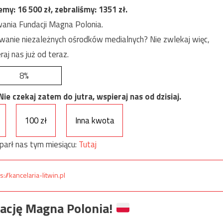
jemy:
16 500
zł, zebraliśmy:
1351
zł.
ania Fundacji Magna Polonia.
anie niezależnych ośrodków medialnych? Nie zwlekaj więc,
raj nas już od teraz.
8%
e czekaj zatem do jutra, wspieraj nas od dzisiaj.
100 zł
Inna kwota
parł nas tym miesiącu:
Tutaj
s://kancelaria-litwin.pl
ację Magna Polonia!