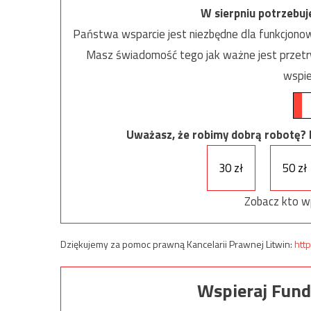
W sierpniu potrzebu
Państwa wsparcie jest niezbędne dla funkcjonow
Masz świadomość tego jak ważne jest przetrw
wspie
Uważasz, że robimy dobrą robotę? Ni
30 zł
50 zł
Zobacz kto w
Dziękujemy za pomoc prawną Kancelarii Prawnej Litwin:
http
Wspieraj Fund