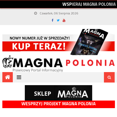
W
S
P
I
E
R
A
J
M
A
G
N
A
P
O
L
O
N
I
A
Czwartek, 06 Sierpnia 2026
WESPRZYJ PROJEKT MAGNA POLONIA