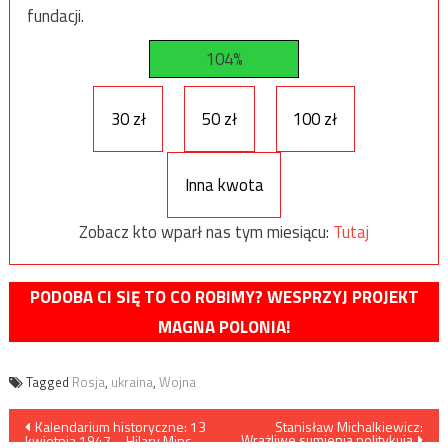
fundacji.
104%
30 zł
50 zł
100 zł
Inna kwota
Zobacz kto wparł nas tym miesiącu:
Tutaj
PODOBA CI SIĘ TO CO ROBIMY? WESPRZYJ PROJEKT
MAGNA POLONIA!
Tagged
Rosja
,
ukraina
,
Wojna
Nawigacja
Kalendarium historyczne: 13
Stanisław Michalkiewicz:
Wrażliwe sumienia politykują
kwietnia 1947 – Hilary Minc