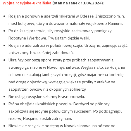
Wojna rosyjsko-ukraińska
(stan na ranek 13.04.2024):
Rosjanie ponownie uderzyli rakietami w Odessę. Zniszczono m.in.
most kolejowy, którym dowożono materiały wojskowe z Rumunii.
Po dłuższej przerwie, siły rosyjskie zaatakowały pomiędzy
Robotyne i Werbowe. Trwają tam ciężkie walki.
Rosjanie uderzali też w południowej części Urożajne, zajmując część
zniszczonych wcześniej zabudowań.
Ukraińcy ponoszą spore straty przy próbach zaopatrywania
swojego garnizonu w Nowomychajliwce. Wyglaa na to, że Rosjanie
celowo nie atakują tamtejszych pozycji, gdyż majac pełna kontrolę
nad drogą dojazdową, wyciągają większe profity z ataków na
zaopatrzeniowców niż okopanych żołnierzy.
Nie ustają rosyjskie szturmy Krasnohoriwki.
Próba obejścia ukraińskich pozycji w Berdyczi od północy
zakończyła się jedynie połowicznym sukcesem. Po podciągnięciu
rezerw, Rosjanie zostali zatrzymani.
Niewielkie rosyjskie postępy w Nowokalinowe, na północ od