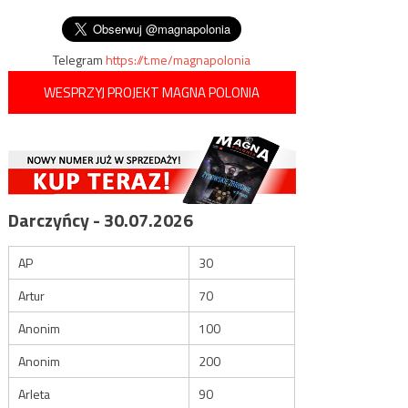
wpisu
zaczyna „bitwę o handel”
Telegram
https://t.me/magnapolonia
WESPRZYJ PROJEKT MAGNA POLONIA
Darczyńcy - 30.07.2026
AP
30
Artur
70
Anonim
100
Anonim
200
Arleta
90