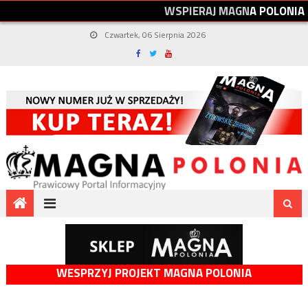
W
S
P
I
E
R
A
J
M
A
G
N
A
P
O
L
O
N
I
A
Czwartek, 06 Sierpnia 2026
WESPRZYJ PROJEKT MAGNA POLONIA