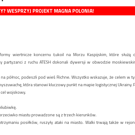
MY? WESPRZYJ PROJEKT MAGNA POLONIA!
tformy wiertnicze koncernu Łukoil na Morzu Kaspijskim, które służą 
scy partyzanci z ruchu ATESH dokonali dywersji w obwodzie moskiewski
e na północ, podeszli pod wieś Richne. Wszystko wskazuje, że celem w t
omyszuwachę, która stanowi kluczowy punkt na mapie logistycznej Ukrainy. 
 cel wojskowy.
oliubiwkę.
ne przeciwko miastu prowadzone są z trzech kierunków.
zymaniu posiłków, ruszyły ataki na miasto. Walki trwają także w rejon