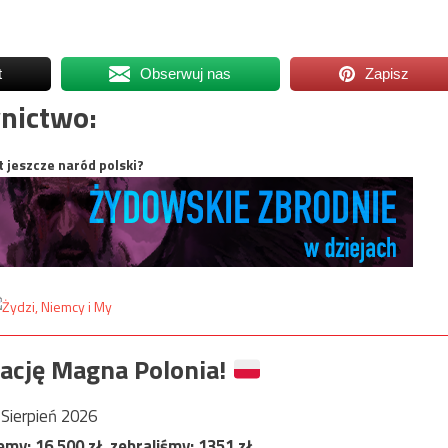
t
Obserwuj nas
Zapisz
nictwo:
t jeszcze naród polski?
ację Magna Polonia!
Sierpień 2026
jemy:
16 500
zł, zebraliśmy:
1351
zł.