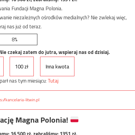
ania Fundacji Magna Polonia.
anie niezależnych ośrodków medialnych? Nie zwlekaj więc,
raj nas już od teraz.
8%
e czekaj zatem do jutra, wspieraj nas od dzisiaj.
100 zł
Inna kwota
parł nas tym miesiącu:
Tutaj
s://kancelaria-litwin.pl
ację Magna Polonia!
jemy:
16 500
zł, zebraliśmy:
1351
zł.