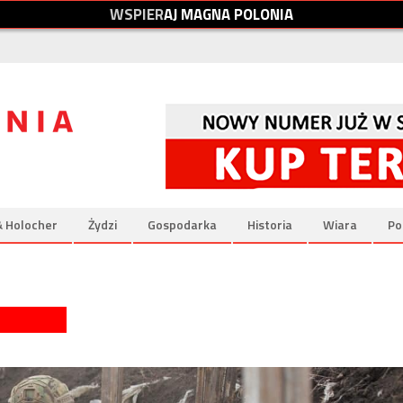
W
S
P
I
E
R
A
J
M
A
G
N
A
P
O
L
O
N
I
A
& Holocher
Żydzi
Gospodarka
Historia
Wiara
Po