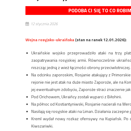
PODOBA CI SIĘ TO CO ROBI
12 stycznia 2026
Wojna rosyjsko-ukraińska
(stan na ranek 12.01.2026):
Ukraińskie wojsko przeprowadziło ataki na trzy pla
zaopatrywania rosyjskiej armii. Równocześnie ukraiń
niszcząc jedną z wież łączności obrony przeciwlotniczej.
Na odcinku zaporoskim, Rosjanie atakujący z Primorski
rejonie nie jest atak na duże miasto Zaporoże, ale na K
jej ewentualnym zdobyciu, Zaporoże straci znaczenie jak
Pod Orichowem, Ukraińcy zostali wyparci z Biłohirii.
Na północ od Kostiantyniwski, Rosjanie nacierali na Wer
Nasilają się rosyjskie ataki na Liman. Działania zaczep
Kreml wydał nowy rozkaz ofensywy na Kupiańsk. Po otr
Kiwszariwki.