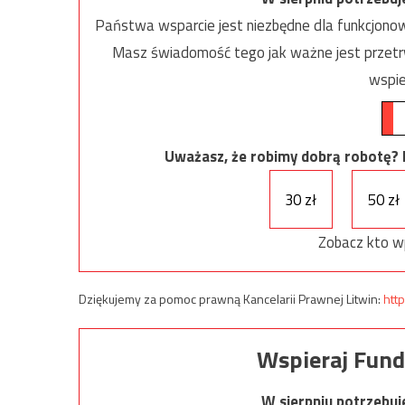
Państwa wsparcie jest niezbędne dla funkcjonow
Masz świadomość tego jak ważne jest przetrw
wspie
Uważasz, że robimy dobrą robotę? Ni
30 zł
50 zł
Zobacz kto w
Dziękujemy za pomoc prawną Kancelarii Prawnej Litwin:
http
Wspieraj Fund
W sierpniu potrzebu